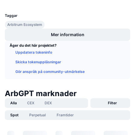
UCID
Kommande försäljningar
24281
Finansieringsräntor
Lär dig och tjäna
Taggar
Arbitrum Ecosystem
Kalendrar
Mer information
ICO-kalender
Äger du det här projektet?
Uppdatera tokeninfo
Händelsekalender
Skicka tokenupplåsningar
Gör anspråk på community-utmärkelse
ArbGPT marknader
Alla
CEX
DEX
Filter
Spot
Perpetual
Framtider