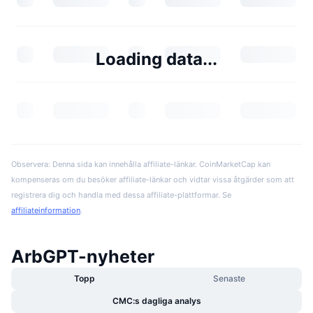
Loading data...
Observera: Denna sida kan innehålla affiliate-länkar. CoinMarketCap kan
kompenseras om du besöker affiliate-länkar och vidtar vissa åtgärder som att
registrera dig och handla med dessa affiliate-plattformar. Se
affiliateinformation
.
ArbGPT-nyheter
Topp
Senaste
CMC:s dagliga analys