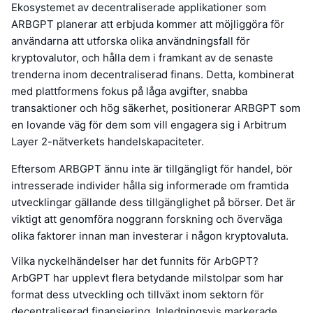
Ekosystemet av decentraliserade applikationer som
ARBGPT planerar att erbjuda kommer att möjliggöra för
användarna att utforska olika användningsfall för
kryptovalutor, och hålla dem i framkant av de senaste
trenderna inom decentraliserad finans. Detta, kombinerat
med plattformens fokus på låga avgifter, snabba
transaktioner och hög säkerhet, positionerar ARBGPT som
en lovande väg för dem som vill engagera sig i Arbitrum
Layer 2-nätverkets handelskapaciteter.
Eftersom ARBGPT ännu inte är tillgängligt för handel, bör
intresserade individer hålla sig informerade om framtida
utvecklingar gällande dess tillgänglighet på börser. Det är
viktigt att genomföra noggrann forskning och överväga
olika faktorer innan man investerar i någon kryptovaluta.
Vilka nyckelhändelser har det funnits för ArbGPT?
ArbGPT har upplevt flera betydande milstolpar som har
format dess utveckling och tillväxt inom sektorn för
decentraliserad finansiering. Inledningsvis markerade