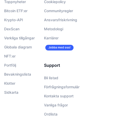
Toppnyheter
Cookiepolicy
Bitcoin ETF:er
Communityregler
Krypto-API
Ansvarsfriskrivning
DexScan
Metodologi
Verkliga tillgångar
Karriärer
Globala diagram
Jobba med oss!
NFT:er
Support
Portfölj
Bevakningslista
Bli listad
Klotter
Förfrågningsformulär
Sidkarta
Kontakta support
Vanliga frågor
Ordlista