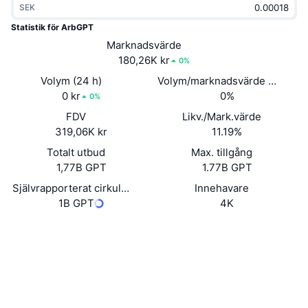
SEK
Trendande
Krypto-ETF:er
Skola
CMC MCP
Statistik för ArbGPT
Nytt
Marknadsvärde
Bitcoin ETF:er
x402
Nyheter
180,26K kr
0%
Krypto
Ethereum ETF:er
Volym (24 h)
Volym/marknadsvärde (24h)
Akademi
0 kr
0%
0%
Politik
FDV
Likv./Mark.värde
Teknisk analys
Analys
319,06K kr
11.19%
Sport
Totalt utbud
Max. tillgång
RSI
Videor
1,77B GPT
1.77B GPT
Finans
MACD
Självrapporterat cirkulerande utbud
Innehavare
Ordlista
1B GPT
4K
Teknik
Webbplats
Website
Derivat
Kampanjer
Sociala medier
NFT
Översikt
Airdrops
Kontrakt
0xe021...e996da
Explorers
arbiscan.io
Övergripande NFT-statistik
Likvidationer
Diamantbelöningar
Wallets