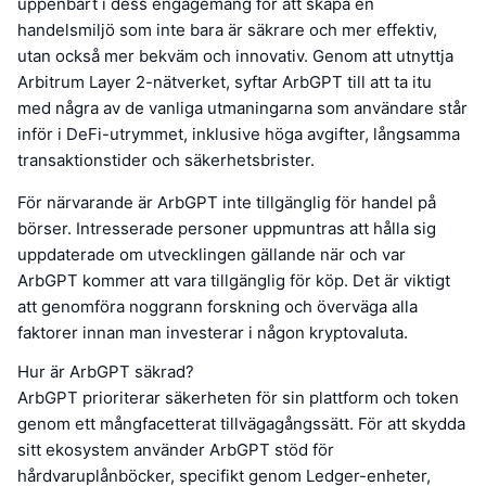
uppenbart i dess engagemang för att skapa en
handelsmiljö som inte bara är säkrare och mer effektiv,
utan också mer bekväm och innovativ. Genom att utnyttja
Arbitrum Layer 2-nätverket, syftar ArbGPT till att ta itu
med några av de vanliga utmaningarna som användare står
inför i DeFi-utrymmet, inklusive höga avgifter, långsamma
transaktionstider och säkerhetsbrister.
För närvarande är ArbGPT inte tillgänglig för handel på
börser. Intresserade personer uppmuntras att hålla sig
uppdaterade om utvecklingen gällande när och var
ArbGPT kommer att vara tillgänglig för köp. Det är viktigt
att genomföra noggrann forskning och överväga alla
faktorer innan man investerar i någon kryptovaluta.
Hur är ArbGPT säkrad?
ArbGPT prioriterar säkerheten för sin plattform och token
genom ett mångfacetterat tillvägagångssätt. För att skydda
sitt ekosystem använder ArbGPT stöd för
hårdvaruplånböcker, specifikt genom Ledger-enheter,