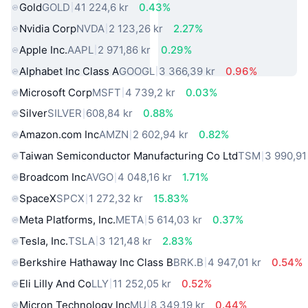
Gold
GOLD
41 224,6 kr
0.43%
Nvidia Corp
NVDA
2 123,26 kr
2.27%
Apple Inc.
AAPL
2 971,86 kr
0.29%
Alphabet Inc Class A
GOOGL
3 366,39 kr
0.96%
Microsoft Corp
MSFT
4 739,2 kr
0.03%
Silver
SILVER
608,84 kr
0.88%
Amazon.com Inc
AMZN
2 602,94 kr
0.82%
Taiwan Semiconductor Manufacturing Co Ltd
TSM
3 990,91
Broadcom Inc
AVGO
4 048,16 kr
1.71%
SpaceX
SPCX
1 272,32 kr
15.83%
Meta Platforms, Inc.
META
5 614,03 kr
0.37%
Tesla, Inc.
TSLA
3 121,48 kr
2.83%
Berkshire Hathaway Inc Class B
BRK.B
4 947,01 kr
0.54%
Eli Lilly And Co
LLY
11 252,05 kr
0.52%
Micron Technology Inc
MU
8 349,19 kr
0.44%