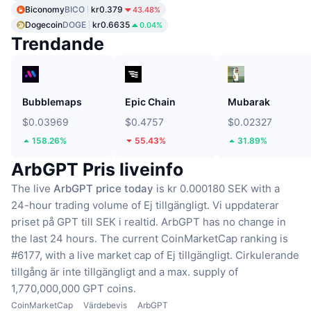
Biconomy
BICO
kr0.379
43.48%
Dogecoin
DOGE
kr0.6635
0.04%
Trendande
Bubblemaps
Epic Chain
Mubarak
$0.03969
$0.4757
$0.02327
158.26%
55.43%
31.89%
ArbGPT Pris liveinfo
The live
ArbGPT price today
is kr 0.000180 SEK with a
24-hour trading volume of Ej tillgängligt.
Vi uppdaterar
priset på GPT till SEK i realtid.
ArbGPT has no change in
the last 24 hours.
The current CoinMarketCap ranking is
#6177, with a live market cap of Ej tillgängligt.
Cirkulerande
tillgång är inte tillgängligt
and a max. supply of
1,770,000,000 GPT coins.
CoinMarketCap
Värdebevis
ArbGPT