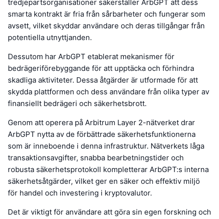
tredjepartsorganisationer säkerställer ArbGPT att dess
smarta kontrakt är fria från sårbarheter och fungerar som
avsett, vilket skyddar användare och deras tillgångar från
potentiella utnyttjanden.
Dessutom har ArbGPT etablerat mekanismer för
bedrägeriförebyggande för att upptäcka och förhindra
skadliga aktiviteter. Dessa åtgärder är utformade för att
skydda plattformen och dess användare från olika typer av
finansiellt bedrägeri och säkerhetsbrott.
Genom att operera på Arbitrum Layer 2-nätverket drar
ArbGPT nytta av de förbättrade säkerhetsfunktionerna
som är inneboende i denna infrastruktur. Nätverkets låga
transaktionsavgifter, snabba bearbetningstider och
robusta säkerhetsprotokoll kompletterar ArbGPT:s interna
säkerhetsåtgärder, vilket ger en säker och effektiv miljö
för handel och investering i kryptovalutor.
Det är viktigt för användare att göra sin egen forskning och