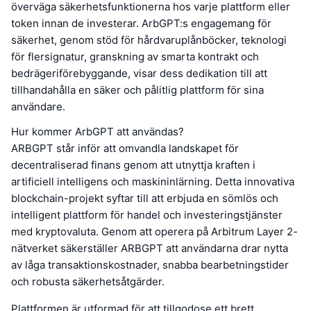
överväga säkerhetsfunktionerna hos varje plattform eller
token innan de investerar. ArbGPT:s engagemang för
säkerhet, genom stöd för hårdvaruplånböcker, teknologi
för flersignatur, granskning av smarta kontrakt och
bedrägeriförebyggande, visar dess dedikation till att
tillhandahålla en säker och pålitlig plattform för sina
användare.
Hur kommer ArbGPT att användas?
ARBGPT står inför att omvandla landskapet för
decentraliserad finans genom att utnyttja kraften i
artificiell intelligens och maskininlärning. Detta innovativa
blockchain-projekt syftar till att erbjuda en sömlös och
intelligent plattform för handel och investeringstjänster
med kryptovaluta. Genom att operera på Arbitrum Layer 2-
nätverket säkerställer ARBGPT att användarna drar nytta
av låga transaktionskostnader, snabba bearbetningstider
och robusta säkerhetsåtgärder.
Plattformen är utformad för att tillgodose ett brett