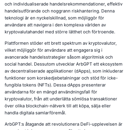
och individualiserade handelsrekommendationer, effektiv
handelsutförande och noggrann riskhantering. Denna
teknologi är en nyckelskillnad, som möjliggör för
användare att navigera i den komplexa världen av
kryptovalutahandel med större lätthet och förtroende.
Plattformen stöder ett brett spektrum av kryptovalutor,
vilket möjliggör för användare att engagera sig i
avancerade handelsstrategier såsom algoritmisk och
social handel. Dessutom utvecklar ArbGPT ett ekosystem
av decentraliserade applikationer (dApps), som inkluderar
funktioner som korskedjebetalningar och stöd för icke-
fungibla tokens (NFTs). Dessa dApps presenterar
användarna för en mängd användningsfall för
kryptovalutor, från att underlätta sömlösa transaktioner
över olika blockchain-nätverk till att köpa, sälja eller
handla digitala samlarföremål.
ArbGPT:s åtagande att revolutionera DeFi-upplevelsen är