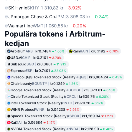
SK Hynix
SKHY
1 310,82 kr
3.92%
JPmorgan Chase & Co
JPM
3 398,03 kr
0.34%
Walmart Inc
WMT
1 060,56 kr
0.20%
Populära tokens i Arbitrum-
kedjan
Arbitrum
ARB
kr0.7484
Rain
RAIN
kr0.1192
1.06%
0.70%
USD.AI
CHIP
kr0.2101
3.70%
Subsquid
SQD
kr0.3661
11.91%
Espresso
ESP
kr0.7401
22.03%
Invesco QQQ Tokenized Stock (Reality)
rQQQ
kr6,864.24
0.45%
Chainbounty
BOUNTY
kr0.1249
1.26%
Google Tokenized Stock (Reality)
rGOOGL
kr3,373.81
0.16%
Circle Tokenized Stock (Reality)
rCRCL
kr639.76
0.28%
Intel Tokenized Stock (Reality)
rINTC
kr970.26
0.17%
WINR Protocol
WINR
kr0.04238
2.93%
SpaceX Tokenized Stock (Reality)
rSPCX
kr1,269.94
1.27%
Xai
XAI
kr0.06584
3.17%
NVIDIA Tokenized Stock (Reality)
rNVDA
kr2,128.90
0.46%