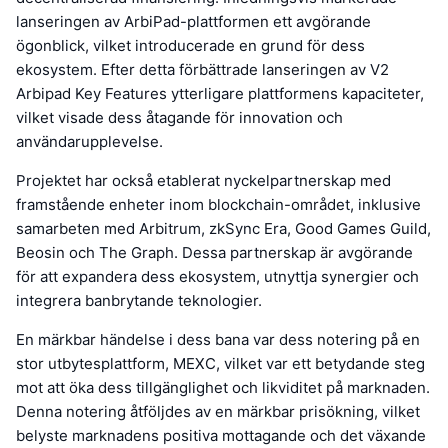
lanseringen av ArbiPad-plattformen ett avgörande
ögonblick, vilket introducerade en grund för dess
ekosystem. Efter detta förbättrade lanseringen av V2
Arbipad Key Features ytterligare plattformens kapaciteter,
vilket visade dess åtagande för innovation och
användarupplevelse.
Projektet har också etablerat nyckelpartnerskap med
framstående enheter inom blockchain-området, inklusive
samarbeten med Arbitrum, zkSync Era, Good Games Guild,
Beosin och The Graph. Dessa partnerskap är avgörande
för att expandera dess ekosystem, utnyttja synergier och
integrera banbrytande teknologier.
En märkbar händelse i dess bana var dess notering på en
stor utbytesplattform, MEXC, vilket var ett betydande steg
mot att öka dess tillgänglighet och likviditet på marknaden.
Denna notering åtföljdes av en märkbar prisökning, vilket
belyste marknadens positiva mottagande och det växande