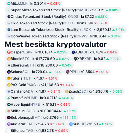
MiL.k
MLK
kr0.3014
0.05%
Super Micro Tokenized Stock (Reality)
rSMCI
kr299.21
0.68%
Ondas Tokenized Stock (Reality)
rONDS
kr87.22
0.18%
Oklo Tokenized Stock (Reality)
rOKLO
kr458.96
0.28%
Lam Research Tokenized Stock (Reality)
rLRCX
kr2,970.12
5.91%
CoreWeave Tokenized Stock (Reality)
rCRWV
kr868.44
0.31%
Mest besökta kryptovalutor
Casper
CSPR
kr0.01814
ADI
ADI
kr64.74
0.25%
0.84%
Bitcoin
BTC
kr617,779.60
XRP
XRP
kr9.82
0.62%
0.02%
Ethereum
ETH
kr18,239.06
0.54%
Solana
SOL
kr729.04
Pi
PI
kr0.8504
1.24%
1.90%
Tutorial
TUT
kr1.67
1.51%
PAX Gold
PAXG
kr41,168.63
0.04%
Cardano
ADA
kr1.87
Zcash
ZEC
kr4,836.46
0.24%
0.09%
Pump.fun
PUMP
kr0.02713
14.40%
Hyperliquid
HYPE
kr515.11
0.63%
Shiba Inu
SHIB
kr0.00004441
1.37%
Bubblemaps
BMT
kr0.3766
158.43%
Audiera
BEAT
kr24.78
Sui
SUI
kr6.59
16.42%
0.56%
Bittensor
TAO
kr1,932.78
0.99%