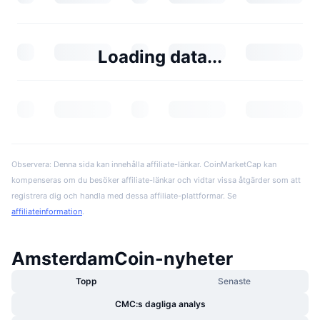
Loading data...
Observera: Denna sida kan innehålla affiliate-länkar. CoinMarketCap kan
kompenseras om du besöker affiliate-länkar och vidtar vissa åtgärder som att
registrera dig och handla med dessa affiliate-plattformar. Se
affiliateinformation
.
AmsterdamCoin-nyheter
Topp
Senaste
CMC:s dagliga analys