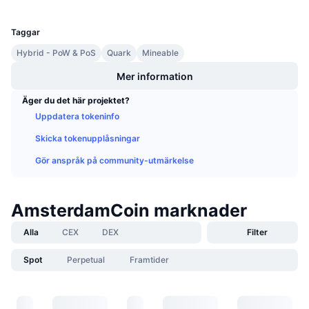
UCID
Kommande försäljningar
1035
Finansieringsräntor
Lär dig och tjäna
Taggar
Hybrid - PoW & PoS
Quark
Mineable
Kalendrar
Mer information
ICO-kalender
Äger du det här projektet?
Uppdatera tokeninfo
Händelsekalender
Skicka tokenupplåsningar
Gör anspråk på community-utmärkelse
AmsterdamCoin marknader
Alla
CEX
DEX
Filter
Spot
Perpetual
Framtider