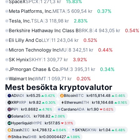
SpaceX
SPCX
1 271,3 kr
15.83%
Meta Platforms, Inc.
META
5 609,54 kr
0.37%
Tesla, Inc.
TSLA
3 118,98 kr
2.83%
Berkshire Hathaway Inc Class B
BRK.B
4 943,05 kr
0.54%
Eli Lilly And Co
LLY
11 243,04 kr
0.52%
Micron Technology Inc
MU
8 342,51 kr
0.44%
SK Hynix
SKHY
1 309,77 kr
3.92%
JPmorgan Chase & Co
JPM
3 395,31 kr
0.34%
Walmart Inc
WMT
1 059,71 kr
0.20%
Mest besökta kryptovalutor
ADI
ADI
kr65.25
Bitcoin
BTC
kr615,814.48
0.42%
0.46%
XRP
XRP
kr9.82
Ethereum
ETH
kr18,164.68
0.30%
0.16%
Pi
PI
kr0.8682
Cardano
ADA
kr1.90
4.76%
0.62%
Solana
SOL
kr708.82
2.06%
Hyperliquid
HYPE
kr517.85
3.11%
Zcash
ZEC
kr4,798.12
SKYAI
SKYAI
kr1.04
0.04%
6.48%
Shiba Inu
SHIB
kr0.00004427
1.09%