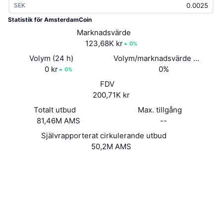
SEK
Trendande
Krypto-ETF:er
Skola
CMC MCP
Statistik för AmsterdamCoin
Nytt
Marknadsvärde
Bitcoin ETF:er
x402
Nyheter
123,68K kr
0%
Krypto
Ethereum ETF:er
Volym (24 h)
Volym/marknadsvärde (24h)
Akademi
0 kr
0%
0%
Politik
FDV
Teknisk analys
Analys
200,71K kr
Sport
Totalt utbud
Max. tillgång
RSI
Videor
81,46M AMS
--
Finans
MACD
Självrapporterat cirkulerande utbud
Ordlista
50,2M AMS
Teknik
Webbplats
Website
Whitepaper
Derivat
Kampanjer
Sociala medier
NFT
2.7
Översikt
Betyg (CertiK)
Airdrops
www.amsterdamblockchain.info
Övergripande NFT-statistik
Explorers
Likvidationer
Diamantbelöningar