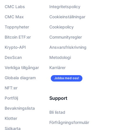
CMC Labs
Integritetspolicy
CMC Max
Cookieinställningar
Toppnyheter
Cookiepolicy
Bitcoin ETF:er
Communityregler
Krypto-API
Ansvarsfriskrivning
DexScan
Metodologi
Verkliga tillgångar
Karriärer
Globala diagram
Jobba med oss!
NFT:er
Support
Portfölj
Bevakningslista
Bli listad
Klotter
Förfrågningsformulär
Sidkarta