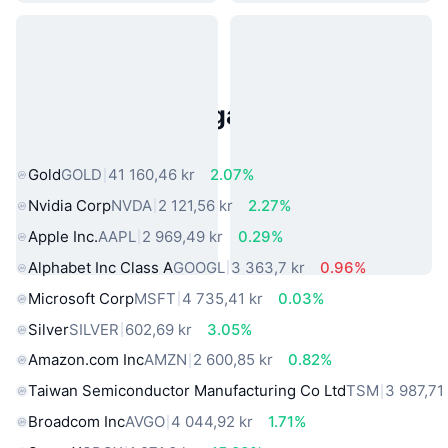
Populära tillgångar från den
verkliga världen
Gold
GOLD
41 160,46 kr
2.07%
Nvidia Corp
NVDA
2 121,56 kr
2.27%
Apple Inc.
AAPL
2 969,49 kr
0.29%
Alphabet Inc Class A
GOOGL
3 363,7 kr
0.96%
Microsoft Corp
MSFT
4 735,41 kr
0.03%
Silver
SILVER
602,69 kr
3.05%
Amazon.com Inc
AMZN
2 600,85 kr
0.82%
Taiwan Semiconductor Manufacturing Co Ltd
TSM
3 987,71
Broadcom Inc
AVGO
4 044,92 kr
1.71%