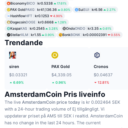
Biconomy
BICO
kr0.5338
17.61%
PAX Gold
PAXG
kr41,136.36
Sui
SUI
kr6.56
0.80%
2.27%
Hashflow
HFT
kr0.1253
4.90%
Dogecoin
DOGE
kr0.6668
1.28%
Kaspa
KAS
kr0.2545
Ondo
ONDO
kr3.35
3.28%
0.61%
Stellar
XLM
kr1.55
Bonk
BONK
kr0.00002391
0.90%
0.55%
Trendande
siren
PAX Gold
Cronos
$0.03321
$4,339.05
$0.04637
6.69%
0.96%
12.81%
AmsterdamCoin Pris liveinfo
The live
AmsterdamCoin price today
is kr 0.002464 SEK
with a 24-hour trading volume of Ej tillgängligt.
Vi
uppdaterar priset på AMS till SEK i realtid.
AmsterdamCoin
has no change in the last 24 hours.
The current