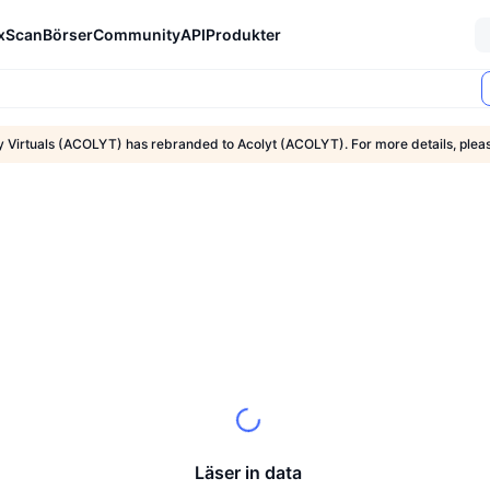
xScan
Börser
Community
API
Produkter
y Virtuals (ACOLYT) has rebranded to Acolyt (ACOLYT). For more details, ple
Läser in data