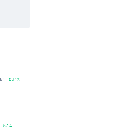
n
kr
0.11%
0.57%