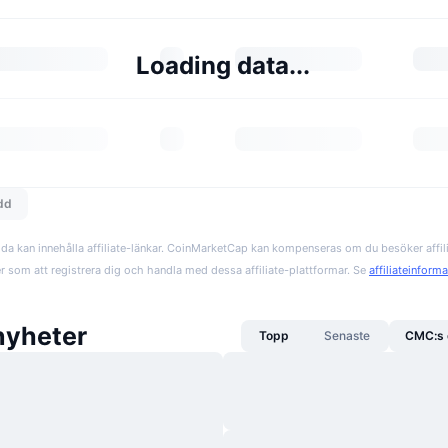
Loading data...
edd
da kan innehålla affiliate-länkar. CoinMarketCap kan kompenseras om du besöker affil
er som att registrera dig och handla med dessa affiliate-plattformar. Se
affiliateinform
nyheter
Topp
Senaste
CMC:s 