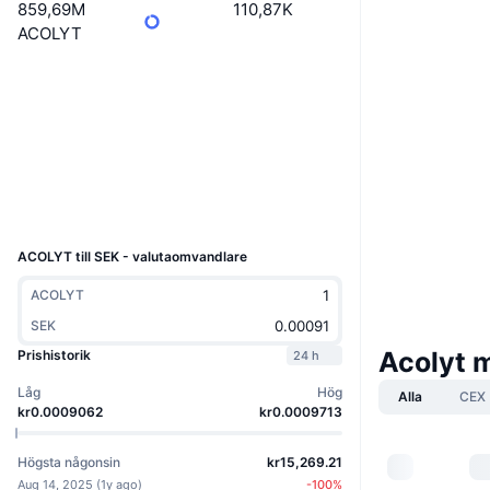
859,69M
110,87K
ACOLYT
Webbplats
Website
Sociala medier
Kontrakt
0x79da...fb93cb
Explorers
basescan.org
Wallets
UCID
35150
ACOLYT till SEK - valutaomvandlare
ACOLYT
SEK
Acolyt 
Prishistorik
24 h
Låg
Hög
Alla
CEX
kr0.0009062
kr0.0009713
Högsta någonsin
kr15,269.21
Aug 14, 2025
(
1y ago
)
-100
%