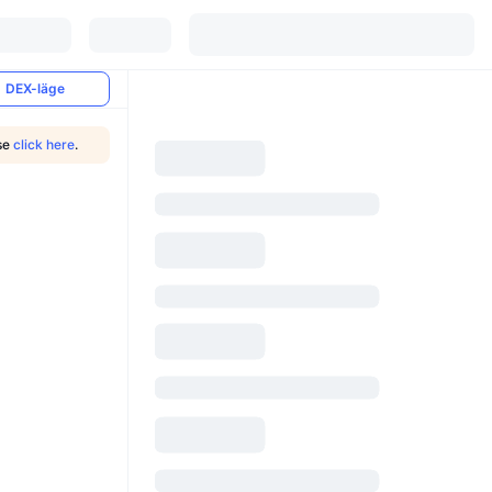
DEX-läge
ase
click here
.