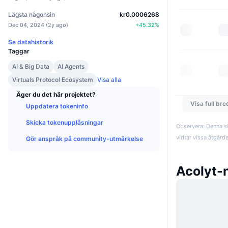
Lägsta någonsin
kr0.0006268
Dec 04, 2024
(
2y ago
)
+
45.32
%
Se datahistorik
Taggar
AI & Big Data
AI Agents
Virtuals Protocol Ecosystem
Visa alla
Äger du det här projektet?
Visa full br
Uppdatera tokeninfo
Skicka tokenupplåsningar
Observera: Denna si
vidtar vissa åtgärd
Gör anspråk på community-utmärkelse
Acolyt-