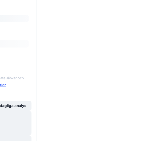
iate-länkar och
ation
.
dagliga analys