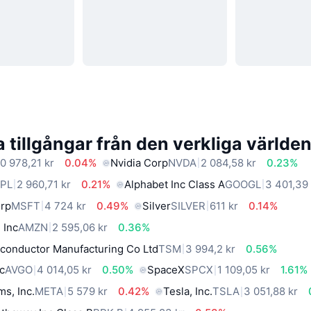
 tillgångar från den verkliga världe
0 978,21 kr
0.04%
Nvidia Corp
NVDA
2 084,58 kr
0.23%
PL
2 960,71 kr
0.21%
Alphabet Inc Class A
GOOGL
3 401,39 
orp
MSFT
4 724 kr
0.49%
Silver
SILVER
611 kr
0.14%
 Inc
AMZN
2 595,06 kr
0.36%
conductor Manufacturing Co Ltd
TSM
3 994,2 kr
0.56%
c
AVGO
4 014,05 kr
0.50%
SpaceX
SPCX
1 109,05 kr
1.61%
ms, Inc.
META
5 579 kr
0.42%
Tesla, Inc.
TSLA
3 051,88 kr