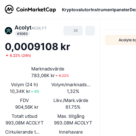
Kryptovalutor
Instrumentpaneler
De
Acolyt
ACOLYT
2K
#3063
Acolyte b
0,0009108 kr
6.22%
(
24h
)
Marknadsvärde
783,06K kr
6.22%
Volym (24 h)
Volym/marknadsvärde (24h)
10,34K kr
1,32%
0%
FDV
Likv./Mark.värde
904,56K kr
61.75%
Totalt utbud
Max. tillgång
993,08M ACOLYT
993.08M ACOLYT
Cirkulerande tillgångar
Innehavare