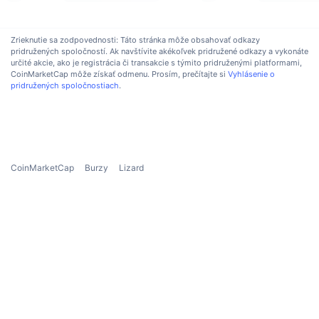
Nadchádzajúce predaje
Sadzby financovania
Učte sa a zarábajte
Zrieknutie sa zodpovednosti: Táto stránka môže obsahovať odkazy
pridružených spoločností. Ak navštívite akékoľvek pridružené odkazy a vykonáte
určité akcie, ako je registrácia či transakcie s týmito pridruženými platformami,
Kalendáre
CoinMarketCap môže získať odmenu. Prosím, prečítajte si
Vyhlásenie o
pridružených spoločnostiach
.
Kalendár ICO
Kalendár udalostí
CoinMarketCap
Burzy
Lizard