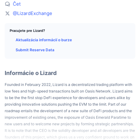
Najlepší obchodníci
Články
Prítoky/odtoky na burzách
DEX API
Prevádzač
Čet
Rebríček
Spot
@LizardExchange
Sentiment
Podnik
Newsletter
Indikátory
Trendy
Deriváty
Pracujete pre Lizard?
Cenník
CMC Launch
Nadchádzajúce
Index strachu a chamtivosti.
Aktualizácia informácií o burze
Zdroje
CMC Labs
Submit Reserve Data
Nedávno pridané
Index sezóny altcoinov
CMC Max
Rastúce a klesajúce
Ukazovatele cyklu trhu
Dokumentácia
Informácie o Lizard
Hlavné správy
Najnavštevovanejšie
Dominancia bitcoinu
Founded in February 2022, Lizard is a decentralized trading platform with
Časté otázky
low fees and high-speed transactions built on Oasis Network. Lizard aims
Telegram Bot
Nálada komunity
CoinMarketCap 20 Index
to be the the first stop DeFi experience for developers and users alike by
providing innovative solutions pushing the EVM to the limit. Part of our
Integrácie AI
Inzercia
Poradie reťazca
roadmap entails the development of a new suite of DeFi products and the
CoinMarketCap 100 Index
improvement of existing ones, the exposure of Oasis Emerald Paratime to
Centrum agentov CMC
new users and to welcome new projects by forming strategic partnerships.
Predikčné trhy
Toky ETF
It is to note that the CEO is the solidity developer and all developers are the
Webové widgety
Trhovisko zručností
founders of this project, which gives us a very confident ground to work on