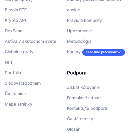
Bitcoin ETF
cookie
Krypto API
Pravidlá komunity
DexScan
Upozornenie
Aktíva v skutočnom svete
Metodológia
Globálne grafy
Kariéry
Hľadáme pracovníkov!
NFT
Podpora
Portfólio
Sledovací zoznam
Získať kótovanie
Čmáranice
Formulár žiadosti
Mapa stránky
Kontaktujte podporu
Časté otázky
Glosár