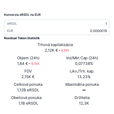
Trendy
Krypto ETF
Zistite
CMC MCP
Konverzia eRSDL na EUR
Nové
Bitcoin ETF
x402
Noviny
eRSDL
Krypto
Ethereum ETF
EUR
Akadémia
Residual Token štatistík
Politika
Technická analýza
Trhová kapitalizácia
Preskúmať
2,12K €
0.31%
Šport
RSI
Videá
Objem (24h)
Vol/Mkt Cap (24h)
1,64 €
0,07738%
0.72%
Financie
MACD
Glosár
FDV
Likv./Trh. kap.
2,15K €
13.23%
Technológia
Celková ponuka
Maximálna ponuka
Deriváty
Kampane
1,12B eRSDL
∞
NFT
Prehľad
Obehová ponuka
Držitelia
Výsadky
1,1B eRSDL
12,3K
Celkové štatistiky NFT
Likvidácie
Diamantové odmeny
Web
Website
Whitepaper