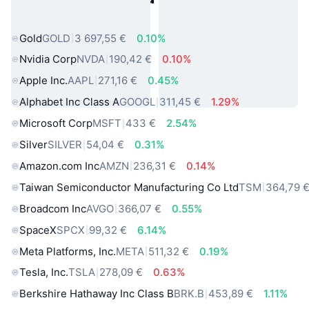
sveta
Gold
GOLD
3 697,55 €
0.10%
Nvidia Corp
NVDA
190,42 €
0.10%
Apple Inc.
AAPL
271,16 €
0.45%
Alphabet Inc Class A
GOOGL
311,45 €
1.29%
Microsoft Corp
MSFT
433 €
2.54%
Silver
SILVER
54,04 €
0.31%
Amazon.com Inc
AMZN
236,31 €
0.14%
Taiwan Semiconductor Manufacturing Co Ltd
TSM
364,79 
Broadcom Inc
AVGO
366,07 €
0.55%
SpaceX
SPCX
99,32 €
6.14%
Meta Platforms, Inc.
META
511,32 €
0.19%
Tesla, Inc.
TSLA
278,09 €
0.63%
Berkshire Hathaway Inc Class B
BRK.B
453,89 €
1.11%