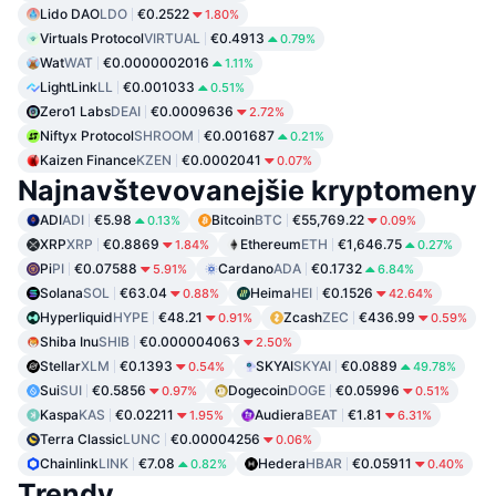
Lido DAO
LDO
€0.2522
1.80%
Virtuals Protocol
VIRTUAL
€0.4913
0.79%
Wat
WAT
€0.0000002016
1.11%
LightLink
LL
€0.001033
0.51%
Zero1 Labs
DEAI
€0.0009636
2.72%
Niftyx Protocol
SHROOM
€0.001687
0.21%
Kaizen Finance
KZEN
€0.0002041
0.07%
Najnavštevovanejšie kryptomeny
ADI
ADI
€5.98
Bitcoin
BTC
€55,769.22
0.13%
0.09%
XRP
XRP
€0.8869
Ethereum
ETH
€1,646.75
1.84%
0.27%
Pi
PI
€0.07588
Cardano
ADA
€0.1732
5.91%
6.84%
Solana
SOL
€63.04
Heima
HEI
€0.1526
0.88%
42.64%
Hyperliquid
HYPE
€48.21
Zcash
ZEC
€436.99
0.91%
0.59%
Shiba Inu
SHIB
€0.000004063
2.50%
Stellar
XLM
€0.1393
SKYAI
SKYAI
€0.0889
0.54%
49.78%
Sui
SUI
€0.5856
Dogecoin
DOGE
€0.05996
0.97%
0.51%
Kaspa
KAS
€0.02211
Audiera
BEAT
€1.81
1.95%
6.31%
Terra Classic
LUNC
€0.00004256
0.06%
Chainlink
LINK
€7.08
Hedera
HBAR
€0.05911
0.82%
0.40%
Trendy