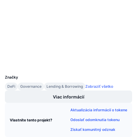
Nadchádzajúce predaje
Sadzby financovania
Učte sa a zarábajte
Sociálne siete
Kontraktné
0x5218...EfD3A6
Kalendáre
3.6
Hodnotenie (CertiK)
Audity
Kalendár ICO
Prieskumníci
etherscan.io
Kalendár udalostí
Peňaženky
UCID
7553
Značky
DeFi
Governance
Lending & Borrowing
Zobraziť všetko
Viac informácií
Aktualizácia informácií o tokene
Odoslať odomknutia tokenu
Vlastníte tento projekt?
Získať komunitný odznak