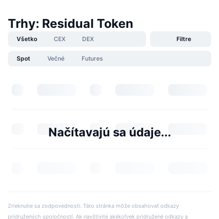
Trhy: Residual Token
Všetko
CEX
DEX
Filtre
Spot
Večné
Futures
Načítavajú sa údaje...
Zrieknutie sa zodpovednosti: Táto stránka môže obsahovať odkazy
pridružených spoločností. Ak navštívite akékoľvek pridružené odkazy a