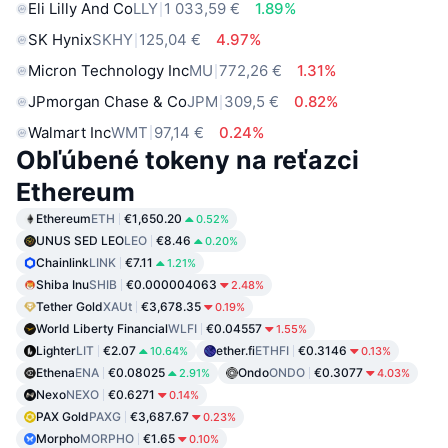
Eli Lilly And Co
LLY
1 033,59 €
1.89%
SK Hynix
SKHY
125,04 €
4.97%
Micron Technology Inc
MU
772,26 €
1.31%
JPmorgan Chase & Co
JPM
309,5 €
0.82%
Walmart Inc
WMT
97,14 €
0.24%
Obľúbené tokeny na reťazci
Ethereum
Ethereum
ETH
€1,650.20
0.52%
UNUS SED LEO
LEO
€8.46
0.20%
Chainlink
LINK
€7.11
1.21%
Shiba Inu
SHIB
€0.000004063
2.48%
Tether Gold
XAUt
€3,678.35
0.19%
World Liberty Financial
WLFI
€0.04557
1.55%
Lighter
LIT
€2.07
ether.fi
ETHFI
€0.3146
10.64%
0.13%
Ethena
ENA
€0.08025
Ondo
ONDO
€0.3077
2.91%
4.03%
Nexo
NEXO
€0.6271
0.14%
PAX Gold
PAXG
€3,687.67
0.23%
Morpho
MORPHO
€1.65
0.10%