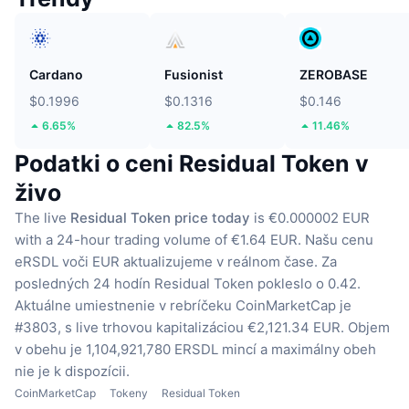
Cardano
Fusionist
ZEROBASE
$0.1996
$0.1316
$0.146
6.65%
82.5%
11.46%
Podatki o ceni Residual Token v
živo
The live
Residual Token price today
is €0.000002 EUR
with a 24-hour trading volume of €1.64 EUR.
Našu cenu
eRSDL voči EUR aktualizujeme v reálnom čase.
Za
posledných 24 hodín Residual Token pokleslo o 0.42.
Aktuálne umiestnenie v rebríčeku CoinMarketCap je
#3803, s live trhovou kapitalizáciou €2,121.34 EUR.
Objem
v obehu je 1,104,921,780 ERSDL mincí
a maximálny obeh
nie je k dispozícii.
CoinMarketCap
Tokeny
Residual Token