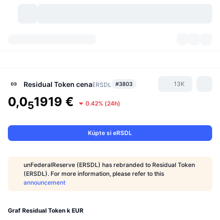
Kryptomeny
Prehľady
Kryptomeny
DexScan
Trhy
Poradie
Residual Token
cena
13K
#3803
ERSDL
0,0
1919 €
Signály
Burzy
5
0.42%
(
24h
)
Kategórie
New
Prehľad trhu
Trendujúce
Komunita
Historické záznamy
Spotový trh
Centralizované burzy
Kúpte si eRSDL
Nový
Informačné kanály
API
Odomknutia tokenov
Počet kryptomien
Spot
unFederalReserve (ERSDL) has rebranded to Residual Token
Rastúce
(ERSDL). For more information, please refer to this
Témy
Výnosy
Produkty
Pokladnice Bitcoin
Deriváty
API
announcement
Prieskumník mémov
Živé relácie
Aktíva v skutočnom svete
Pokladnice BNB
Produkty
Krypto API
Decentralizované burzy
Graf Residual Token k EUR