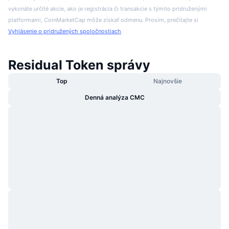
vykonáte určité akcie, ako je registrácia či transakcie s týmito pridruženými
platformami, CoinMarketCap môže získať odmenu. Prosím, prečítajte si
Vyhlásenie o pridružených spoločnostiach
.
Residual Token správy
Top
Najnovšie
Denná analýza CMC