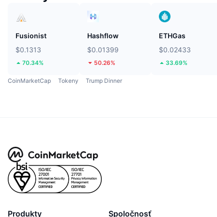
Fusionist
Hashflow
ETHGas
$0.1313
$0.01399
$0.02433
70.34%
50.26%
33.69%
CoinMarketCap
Tokeny
Trump Dinner
Produkty
Spoločnosť