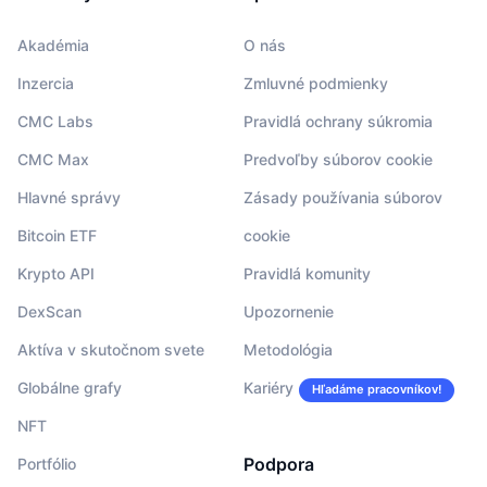
Akadémia
O nás
Inzercia
Zmluvné podmienky
CMC Labs
Pravidlá ochrany súkromia
CMC Max
Predvoľby súborov cookie
Hlavné správy
Zásady používania súborov
Bitcoin ETF
cookie
Krypto API
Pravidlá komunity
DexScan
Upozornenie
Aktíva v skutočnom svete
Metodológia
Globálne grafy
Kariéry
Hľadáme pracovníkov!
NFT
Podpora
Portfólio