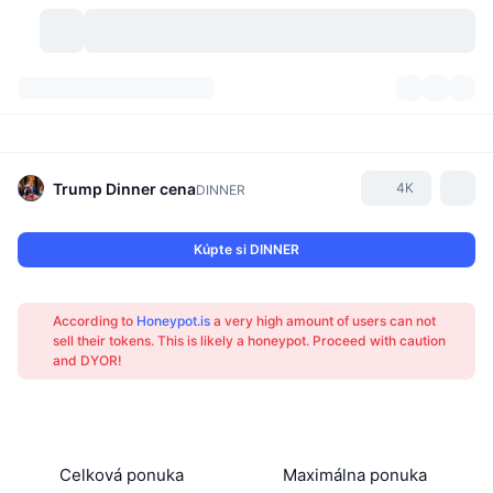
Kryptomeny
Prehľady
Kryptomeny
DexScan
Trhy
Poradie
Trump Dinner
cena
4K
DINNER
Signály
Burzy
Kategórie
New
Prehľad trhu
Kúpte si DINNER
Trendujúce
Komunita
Historické záznamy
Spotový trh
Centralizované burzy
According to
Honeypot.is
a very high amount of users can not
Nový
Informačné kanály
API
Odomknutia tokenov
Počet kryptomien
sell their tokens. This is likely a honeypot. Proceed with caution
Spot
and DYOR!
Rastúce
Témy
Výnosy
Produkty
Pokladnice Bitcoin
Deriváty
API
Prieskumník mémov
Živé relácie
Aktíva v skutočnom svete
Pokladnice BNB
Produkty
Krypto API
Decentralizované burzy
Celková ponuka
Maximálna ponuka