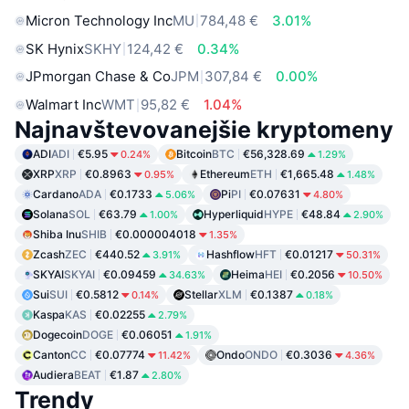
Micron Technology Inc
MU
784,48 €
3.01%
SK Hynix
SKHY
124,42 €
0.34%
JPmorgan Chase & Co
JPM
307,84 €
0.00%
Walmart Inc
WMT
95,82 €
1.04%
Najnavštevovanejšie kryptomeny
ADI
ADI
€5.95
Bitcoin
BTC
€56,328.69
0.24%
1.29%
XRP
XRP
€0.8963
Ethereum
ETH
€1,665.48
0.95%
1.48%
Cardano
ADA
€0.1733
Pi
PI
€0.07631
5.06%
4.80%
Solana
SOL
€63.79
Hyperliquid
HYPE
€48.84
1.00%
2.90%
Shiba Inu
SHIB
€0.000004018
1.35%
Zcash
ZEC
€440.52
Hashflow
HFT
€0.01217
3.91%
50.31%
SKYAI
SKYAI
€0.09459
Heima
HEI
€0.2056
34.63%
10.50%
Sui
SUI
€0.5812
Stellar
XLM
€0.1387
0.14%
0.18%
Kaspa
KAS
€0.02255
2.79%
Dogecoin
DOGE
€0.06051
1.91%
Canton
CC
€0.07774
Ondo
ONDO
€0.3036
11.42%
4.36%
Audiera
BEAT
€1.87
2.80%
Trendy