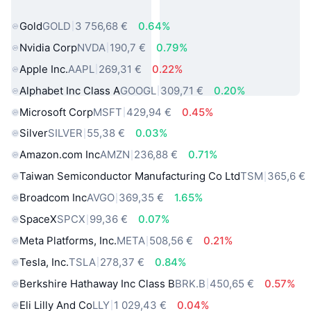
sveta
Gold
GOLD
3 756,68 €
0.64%
Nvidia Corp
NVDA
190,7 €
0.79%
Apple Inc.
AAPL
269,31 €
0.22%
Alphabet Inc Class A
GOOGL
309,71 €
0.20%
Microsoft Corp
MSFT
429,94 €
0.45%
Silver
SILVER
55,38 €
0.03%
Amazon.com Inc
AMZN
236,88 €
0.71%
Taiwan Semiconductor Manufacturing Co Ltd
TSM
365,6 €
Broadcom Inc
AVGO
369,35 €
1.65%
SpaceX
SPCX
99,36 €
0.07%
Meta Platforms, Inc.
META
508,56 €
0.21%
Tesla, Inc.
TSLA
278,37 €
0.84%
Berkshire Hathaway Inc Class B
BRK.B
450,65 €
0.57%
Eli Lilly And Co
LLY
1 029,43 €
0.04%