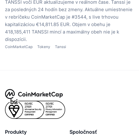
TANSSI voči EUR aktualizujeme v reálnom čase.
Tanssi je
za posledných 24 hodín bez zmeny.
Aktuálne umiestnenie
v rebríčeku CoinMarketCap je #3544, s live trhovou
kapitalizáciou €14,811.85 EUR.
Objem v obehu je
418,185,411 TANSSI mincí
a maximálny obeh nie je k
dispozícii.
CoinMarketCap
Tokeny
Tanssi
Produkty
Spoločnosť