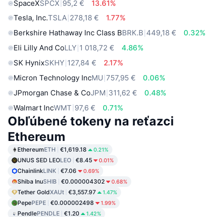
SpaceX
SPCX
95,2 €
13.61%
Tesla, Inc.
TSLA
278,18 €
1.77%
Berkshire Hathaway Inc Class B
BRK.B
449,18 €
0.32%
Eli Lilly And Co
LLY
1 018,72 €
4.86%
SK Hynix
SKHY
127,84 €
2.17%
Micron Technology Inc
MU
757,95 €
0.06%
JPmorgan Chase & Co
JPM
311,62 €
0.48%
Walmart Inc
WMT
97,6 €
0.71%
Obľúbené tokeny na reťazci
Ethereum
Ethereum
ETH
€1,619.18
0.21%
UNUS SED LEO
LEO
€8.45
0.01%
Chainlink
LINK
€7.06
0.69%
Shiba Inu
SHIB
€0.000004302
0.68%
Tether Gold
XAUt
€3,557.97
1.47%
Pepe
PEPE
€0.000002498
1.99%
Pendle
PENDLE
€1.20
1.42%