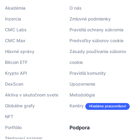
Akadémia
O nás
Inzercia
Zmluvné podmienky
CMC Labs
Pravidlá ochrany súkromia
CMC Max
Predvoľby súborov cookie
Hlavné správy
Zásady používania súborov
Bitcoin ETF
cookie
Krypto API
Pravidlá komunity
DexScan
Upozornenie
Aktíva v skutočnom svete
Metodológia
Globálne grafy
Kariéry
Hľadáme pracovníkov!
NFT
Podpora
Portfólio
Sledovací zoznam