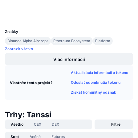
Nadchádzajúce predaje
Prieskumníci
etherscan.io
Sadzby financovania
Učte sa a zarábajte
Peňaženky
UCID
37297
Kalendáre
Značky
Binance Alpha Airdrops
Ethereum Ecosystem
Platform
Kalendár ICO
Zobraziť všetko
Kalendár udalostí
Viac informácií
Aktualizácia informácií o tokene
Odoslať odomknutia tokenu
Vlastníte tento projekt?
Získať komunitný odznak
Trhy: Tanssi
Všetko
CEX
DEX
Filtre
Spot
Večné
Futures