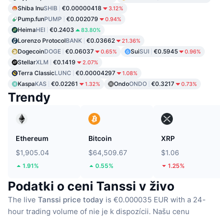
Shiba Inu
SHIB
€0.00000418
3.12%
Pump.fun
PUMP
€0.002079
0.94%
Heima
HEI
€0.2403
83.80%
Lorenzo Protocol
BANK
€0.03662
21.36%
Dogecoin
DOGE
€0.06037
Sui
SUI
€0.5945
0.65%
0.96%
Stellar
XLM
€0.1419
2.07%
Terra Classic
LUNC
€0.00004297
1.08%
Kaspa
KAS
€0.02261
Ondo
ONDO
€0.3217
1.32%
0.73%
Trendy
Ethereum
Bitcoin
XRP
$1,905.04
$64,509.67
$1.06
1.91%
0.55%
1.25%
Podatki o ceni Tanssi v živo
The live
Tanssi price today
is €0.000035 EUR with a 24-
hour trading volume of nie je k dispozícii.
Našu cenu