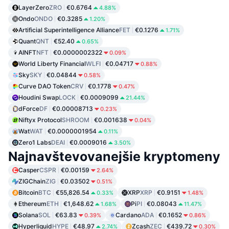
LayerZero
ZRO
€0.6764
4.88%
Ondo
ONDO
€0.3285
1.20%
Artificial Superintelligence Alliance
FET
€0.1276
1.71%
Quant
QNT
€52.40
0.65%
AINFT
NFT
€0.0000002322
0.09%
World Liberty Financial
WLFI
€0.04717
0.88%
Sky
SKY
€0.04844
0.58%
Curve DAO Token
CRV
€0.1778
0.47%
Houdini Swap
LOCK
€0.0009099
21.44%
dForce
DF
€0.00008713
0.23%
Niftyx Protocol
SHROOM
€0.001638
0.04%
Wat
WAT
€0.0000001954
0.11%
Zero1 Labs
DEAI
€0.0009016
3.50%
Najnavštevovanejšie kryptomeny
Casper
CSPR
€0.00159
2.64%
ZIGChain
ZIG
€0.03502
0.51%
Bitcoin
BTC
€55,826.54
XRP
XRP
€0.9151
0.33%
1.48%
Ethereum
ETH
€1,648.62
Pi
PI
€0.08043
1.68%
11.47%
Solana
SOL
€63.83
Cardano
ADA
€0.1652
0.39%
0.86%
Hyperliquid
HYPE
€48.97
Zcash
ZEC
€439.72
2.74%
0.30%