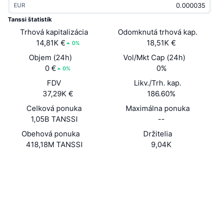
EUR
Trendy
Krypto ETF
Zistite
CMC MCP
Tanssi štatistík
Trhová kapitalizácia
Nové
Odomknutá trhová kap.
Bitcoin ETF
x402
Noviny
14,81K €
18,51K €
0%
Krypto
Ethereum ETF
Objem (24h)
Vol/Mkt Cap (24h)
Akadémia
0 €
0%
0%
Politika
FDV
Likv./Trh. kap.
Technická analýza
Preskúmať
37,29K €
186.60%
Šport
Celková ponuka
Maximálna ponuka
RSI
Videá
1,05B TANSSI
--
Financie
MACD
Obehová ponuka
Držitelia
Glosár
418,18M TANSSI
9,04K
Technológia
Web
Website
Whitepaper
Deriváty
Kampane
NFT
Sociálne siete
Prehľad
Výsadky
Kontraktné
Celkové štatistiky NFT
0x553f...b624ab
Likvidácie
3.9
Diamantové odmeny
Hodnotenie (CertiK)