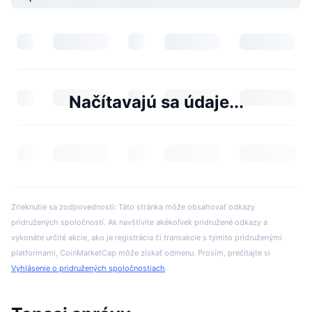
Načítavajú sa údaje...
Zrieknutie sa zodpovednosti: Táto stránka môže obsahovať odkazy
pridružených spoločností. Ak navštívite akékoľvek pridružené odkazy a
vykonáte určité akcie, ako je registrácia či transakcie s týmito pridruženými
platformami, CoinMarketCap môže získať odmenu. Prosím, prečítajte si
Vyhlásenie o pridružených spoločnostiach
.