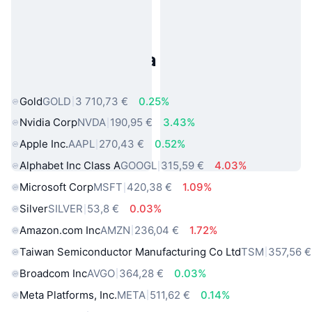
Populárne aktíva z reálneho
sveta
Gold
GOLD
3 710,73 €
0.25%
Nvidia Corp
NVDA
190,95 €
3.43%
Apple Inc.
AAPL
270,43 €
0.52%
Alphabet Inc Class A
GOOGL
315,59 €
4.03%
Microsoft Corp
MSFT
420,38 €
1.09%
Silver
SILVER
53,8 €
0.03%
Amazon.com Inc
AMZN
236,04 €
1.72%
Taiwan Semiconductor Manufacturing Co Ltd
TSM
357,56 €
Broadcom Inc
AVGO
364,28 €
0.03%
Meta Platforms, Inc.
META
511,62 €
0.14%