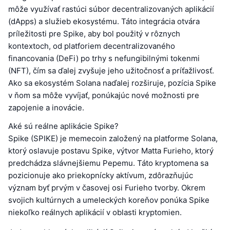
môže využívať rastúci súbor decentralizovaných aplikácií
(dApps) a služieb ekosystému. Táto integrácia otvára
príležitosti pre Spike, aby bol použitý v rôznych
kontextoch, od platforiem decentralizovaného
financovania (DeFi) po trhy s nefungibilnými tokenmi
(NFT), čím sa ďalej zvyšuje jeho užitočnosť a príťažlivosť.
Ako sa ekosystém Solana naďalej rozširuje, pozícia Spike
v ňom sa môže vyvíjať, ponúkajúc nové možnosti pre
zapojenie a inovácie.
Aké sú reálne aplikácie Spike?
Spike (SPIKE) je memecoin založený na platforme Solana,
ktorý oslavuje postavu Spike, výtvor Matta Furieho, ktorý
predchádza slávnejšiemu Pepemu. Táto kryptomena sa
pozicionuje ako priekopnícky aktívum, zdôrazňujúc
význam byť prvým v časovej osi Furieho tvorby. Okrem
svojich kultúrnych a umeleckých koreňov ponúka Spike
niekoľko reálnych aplikácií v oblasti kryptomien.