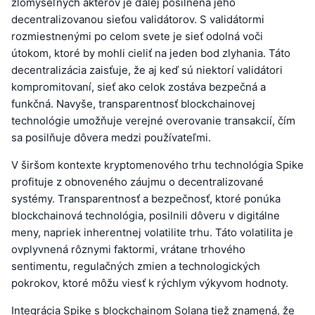
zlomyseľných aktérov je ďalej posilnená jeho
decentralizovanou sieťou validátorov. S validátormi
rozmiestnenými po celom svete je sieť odolná voči
útokom, ktoré by mohli cieliť na jeden bod zlyhania. Táto
decentralizácia zaisťuje, že aj keď sú niektorí validátori
kompromitovaní, sieť ako celok zostáva bezpečná a
funkčná. Navyše, transparentnosť blockchainovej
technológie umožňuje verejné overovanie transakcií, čím
sa posilňuje dôvera medzi používateľmi.
V širšom kontexte kryptomenového trhu technológia Spike
profituje z obnoveného záujmu o decentralizované
systémy. Transparentnosť a bezpečnosť, ktoré ponúka
blockchainová technológia, posilnili dôveru v digitálne
meny, napriek inherentnej volatilite trhu. Táto volatilita je
ovplyvnená rôznymi faktormi, vrátane trhového
sentimentu, regulačných zmien a technologických
pokrokov, ktoré môžu viesť k rýchlym výkyvom hodnoty.
Integrácia Spike s blockchainom Solana tiež znamená, že