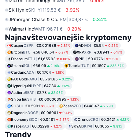
Micron Technology Inc
MU
761,38 €
0.44%
SK Hynix
SKHY
119,53 €
3.92%
JPmorgan Chase & Co
JPM
309,87 €
0.34%
Walmart Inc
WMT
96,71 €
0.20%
Najnavštevovanejšie kryptomeny
Casper
CSPR
€0.001636
ADI
ADI
€5.94
2.81%
0.28%
Bitcoin
BTC
€56,046.54
XRP
XRP
€0.8941
0.27%
0.17%
Ethereum
ETH
€1,655.93
Pi
PI
€0.07761
0.08%
2.19%
Solana
SOL
€66.09
Tutorial
TUT
€0.1507
2.14%
233.57%
Cardano
ADA
€0.1704
1.18%
PAX Gold
PAXG
€3,761.65
0.22%
Hyperliquid
HYPE
€47.30
0.12%
Audiera
BEAT
€2.73
32.95%
Shiba Inu
SHIB
€0.000003995
1.13%
Sui
SUI
€0.5991
Zcash
ZEC
€448.47
0.02%
2.29%
Dogecoin
DOGE
€0.06061
0.41%
Biconomy
BICO
€0.0481
Cronos
CRO
€0.0421
2.37%
4.12%
Kaspa
KAS
€0.02296
SKYAI
SKYAI
€0.1055
1.27%
9.81%
Trendy