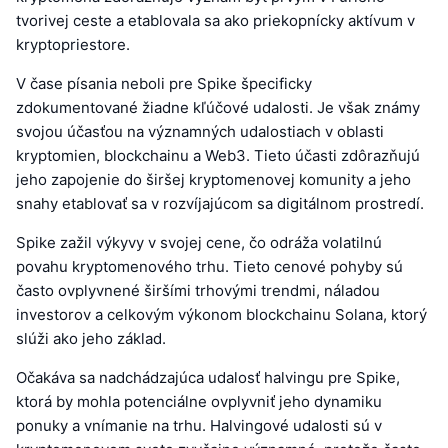
tvorivej ceste a etablovala sa ako priekopnícky aktívum v
kryptopriestore.
V čase písania neboli pre Spike špecificky
zdokumentované žiadne kľúčové udalosti. Je však známy
svojou účasťou na významných udalostiach v oblasti
kryptomien, blockchainu a Web3. Tieto účasti zdôrazňujú
jeho zapojenie do širšej kryptomenovej komunity a jeho
snahy etablovať sa v rozvíjajúcom sa digitálnom prostredí.
Spike zažil výkyvy v svojej cene, čo odráža volatilnú
povahu kryptomenového trhu. Tieto cenové pohyby sú
často ovplyvnené širšími trhovými trendmi, náladou
investorov a celkovým výkonom blockchainu Solana, ktorý
slúži ako jeho základ.
Očakáva sa nadchádzajúca udalosť halvingu pre Spike,
ktorá by mohla potenciálne ovplyvniť jeho dynamiku
ponuky a vnímanie na trhu. Halvingové udalosti sú v