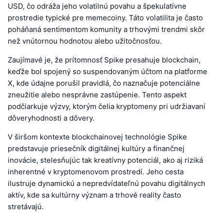
USD, čo odráža jeho volatilnú povahu a špekulatívne
prostredie typické pre memecoiny. Táto volatilita je často
poháňaná sentimentom komunity a trhovými trendmi skôr
než vnútornou hodnotou alebo užitočnosťou.
Zaujímavé je, že prítomnosť Spike presahuje blockchain,
keďže bol spojený so suspendovaným účtom na platforme
X, kde údajne porušil pravidlá, čo naznačuje potenciálne
zneužitie alebo nesprávne zastúpenie. Tento aspekt
podčiarkuje výzvy, ktorým čelia kryptomeny pri udržiavaní
dôveryhodnosti a dôvery.
V širšom kontexte blockchainovej technológie Spike
predstavuje priesečník digitálnej kultúry a finančnej
inovácie, stelesňujúc tak kreatívny potenciál, ako aj riziká
inherentné v kryptomenovom prostredí. Jeho cesta
ilustruje dynamickú a nepredvídateľnú povahu digitálnych
aktív, kde sa kultúrny význam a trhové reality často
stretávajú.