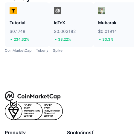
Tutorial
IoTeX
Mubarak
$0.1748
$0.003182
$0.01914
234.32%
38.22%
33.3%
CoinMarketCap
Tokeny
Spike
Produkty
Spoločnosť