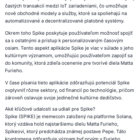
častých transakcií medzi IoT zariadeniami, čo umožňuje
nové obchodné modely a služby, ktoré sa spoliehajú na
automatizované a decentralizované platobné systémy.
Okrem toho Spike poskytuje používateľom možnosť spojiť
sa s ostatnými a prístup k personalizovaným časovým
osiam. Tento aspekt aplikácie Spike je viac v súlade s jeho
kultúrnym významom, umožňujúc používateľom zapojiť sa
do komunity, ktorá zdieľa ocenenie pre tvorivé diela Matta
Furieho.
V čase písania tieto aplikácie zdôrazňujú potenciál Spike
ovplyvniť rôzne sektory, od financií po technológie, pričom
zároveň oslavuje svoje jedinečné kultúrne dedičstvo.
Aké kľúčové udalosti sa udiali pre Spike?
Spike (SPIKE) je memecoin založený na platforme Solana,
ktorý vzdáva hold najstaršiemu dielu Matta Furieho,
Spikeovi, ktorý predchádza známej postave Pepe. Táto
kryptomena zdôrazňuje význam byť prvým v Furieho