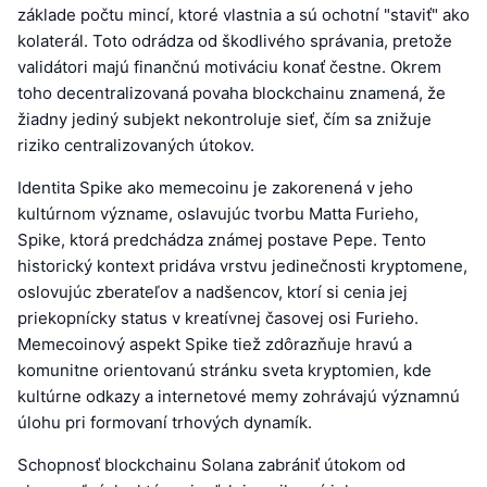
základe počtu mincí, ktoré vlastnia a sú ochotní "staviť" ako
kolaterál. Toto odrádza od škodlivého správania, pretože
validátori majú finančnú motiváciu konať čestne. Okrem
toho decentralizovaná povaha blockchainu znamená, že
žiadny jediný subjekt nekontroluje sieť, čím sa znižuje
riziko centralizovaných útokov.
Identita Spike ako memecoinu je zakorenená v jeho
kultúrnom význame, oslavujúc tvorbu Matta Furieho,
Spike, ktorá predchádza známej postave Pepe. Tento
historický kontext pridáva vrstvu jedinečnosti kryptomene,
oslovujúc zberateľov a nadšencov, ktorí si cenia jej
priekopnícky status v kreatívnej časovej osi Furieho.
Memecoinový aspekt Spike tiež zdôrazňuje hravú a
komunitne orientovanú stránku sveta kryptomien, kde
kultúrne odkazy a internetové memy zohrávajú významnú
úlohu pri formovaní trhových dynamík.
Schopnosť blockchainu Solana zabrániť útokom od