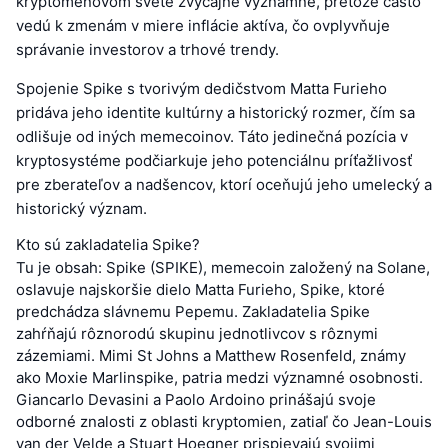
kryptomenovom svete zvyčajne významné, pretože často
vedú k zmenám v miere inflácie aktíva, čo ovplyvňuje
správanie investorov a trhové trendy.
Spojenie Spike s tvorivým dedičstvom Matta Furieho
pridáva jeho identite kultúrny a historický rozmer, čím sa
odlišuje od iných memecoinov. Táto jedinečná pozícia v
kryptosystéme podčiarkuje jeho potenciálnu príťažlivosť
pre zberateľov a nadšencov, ktorí oceňujú jeho umelecký a
historický význam.
Kto sú zakladatelia Spike?
Tu je obsah: Spike (SPIKE), memecoin založený na Solane,
oslavuje najskoršie dielo Matta Furieho, Spike, ktoré
predchádza slávnemu Pepemu. Zakladatelia Spike
zahŕňajú rôznorodú skupinu jednotlivcov s rôznymi
zázemiami. Mimi St Johns a Matthew Rosenfeld, známy
ako Moxie Marlinspike, patria medzi významné osobnosti.
Giancarlo Devasini a Paolo Ardoino prinášajú svoje
odborné znalosti z oblasti kryptomien, zatiaľ čo Jean-Louis
van der Velde a Stuart Hoegner prispievajú svojimi