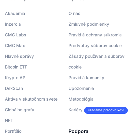
Akadémia
O nás
Inzercia
Zmluvné podmienky
CMC Labs
Pravidlá ochrany súkromia
CMC Max
Predvoľby súborov cookie
Hlavné správy
Zásady používania súborov
Bitcoin ETF
cookie
Krypto API
Pravidlá komunity
DexScan
Upozornenie
Aktíva v skutočnom svete
Metodológia
Globálne grafy
Kariéry
Hľadáme pracovníkov!
NFT
Podpora
Portfólio