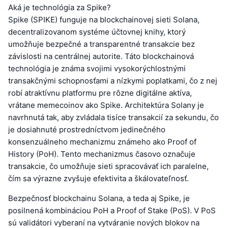
Aká je technológia za Spike?
Spike (SPIKE) funguje na blockchainovej sieti Solana,
decentralizovanom systéme účtovnej knihy, ktorý
umožňuje bezpečné a transparentné transakcie bez
závislosti na centrálnej autorite. Táto blockchainová
technológia je známa svojimi vysokorýchlostnými
transakčnými schopnosťami a nízkymi poplatkami, čo z nej
robí atraktívnu platformu pre rôzne digitálne aktíva,
vrátane memecoinov ako Spike. Architektúra Solany je
navrhnutá tak, aby zvládala tisíce transakcií za sekundu, čo
je dosiahnuté prostredníctvom jedinečného
konsenzuálneho mechanizmu známeho ako Proof of
History (PoH). Tento mechanizmus časovo označuje
transakcie, čo umožňuje sieti spracovávať ich paralelne,
čím sa výrazne zvyšuje efektivita a škálovateľnosť.
Bezpečnosť blockchainu Solana, a teda aj Spike, je
posilnená kombináciou PoH a Proof of Stake (PoS). V PoS
sú validátori vyberaní na vytváranie nových blokov na