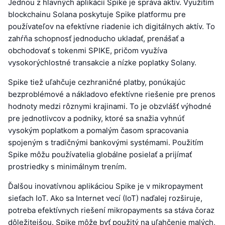
Jednou z hlavných aplikácií Spike je správa aktív. Využitím
blockchainu Solana poskytuje Spike platformu pre
používateľov na efektívne riadenie ich digitálnych aktív. To
zahŕňa schopnosť jednoducho ukladať, prenášať a
obchodovať s tokenmi SPIKE, pričom využíva
vysokorýchlostné transakcie a nízke poplatky Solany.
Spike tiež uľahčuje cezhraničné platby, ponúkajúc
bezproblémové a nákladovo efektívne riešenie pre prenos
hodnoty medzi rôznymi krajinami. To je obzvlášť výhodné
pre jednotlivcov a podniky, ktoré sa snažia vyhnúť
vysokým poplatkom a pomalým časom spracovania
spojeným s tradičnými bankovými systémami. Použitím
Spike môžu používatelia globálne posielať a prijímať
prostriedky s minimálnym trením.
Ďalšou inovatívnou aplikáciou Spike je v mikropayment
sieťach IoT. Ako sa Internet vecí (IoT) naďalej rozširuje,
potreba efektívnych riešení mikropayments sa stáva čoraz
dôležitejšou. Spike môže byť použitý na uľahčenie malých,