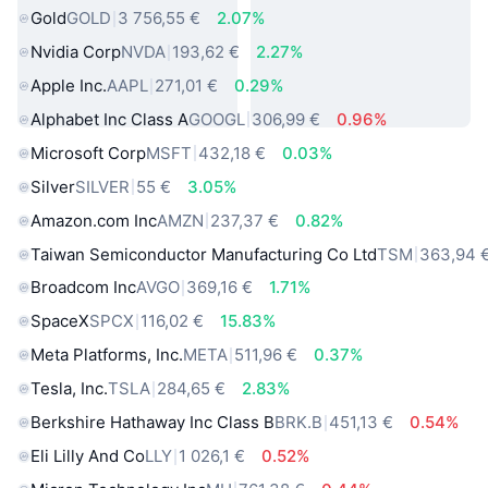
Gold
GOLD
3 756,55 €
2.07%
Nvidia Corp
NVDA
193,62 €
2.27%
Apple Inc.
AAPL
271,01 €
0.29%
Alphabet Inc Class A
GOOGL
306,99 €
0.96%
Microsoft Corp
MSFT
432,18 €
0.03%
Silver
SILVER
55 €
3.05%
Amazon.com Inc
AMZN
237,37 €
0.82%
Taiwan Semiconductor Manufacturing Co Ltd
TSM
363,94 
Broadcom Inc
AVGO
369,16 €
1.71%
SpaceX
SPCX
116,02 €
15.83%
Meta Platforms, Inc.
META
511,96 €
0.37%
Tesla, Inc.
TSLA
284,65 €
2.83%
Berkshire Hathaway Inc Class B
BRK.B
451,13 €
0.54%
Eli Lilly And Co
LLY
1 026,1 €
0.52%