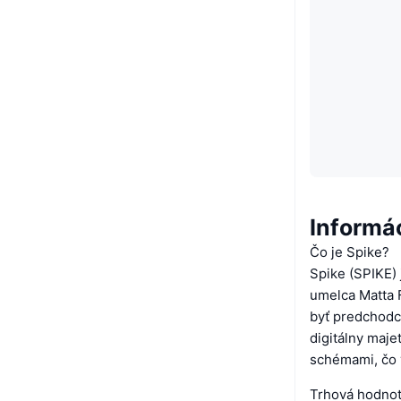
Informác
Čo je Spike?
Spike (SPIKE)
umelca Matta 
byť predchodc
digitálny maj
schémami, čo v
Trhová hodnot