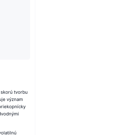
 skorú tvorbu
uje význam
priekopnícky
odvodnými
olatilnú