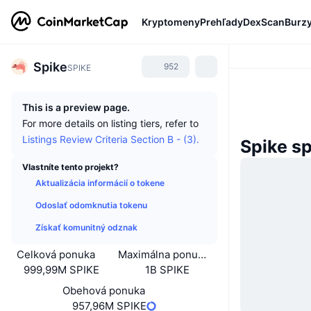
Kryptomeny
Prehľady
DexScan
Burz
Spike
952
SPIKE
This is a preview page.
For more details on listing tiers, refer to
Listings Review Criteria Section B - (3).
Spike s
Vlastníte tento projekt?
Aktualizácia informácií o tokene
Odoslať odomknutia tokenu
Získať komunitný odznak
Celková ponuka
Maximálna ponuka
999,99M SPIKE
1B SPIKE
Obehová ponuka
957,96M SPIKE