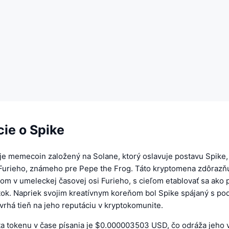
ie o Spike
 je memecoin založený na Solane, ktorý oslavuje postavu Spike,
Furieho, známeho pre Pepe the Frog. Táto kryptomena zdôrazň
om v umeleckej časovej osi Furieho, s cieľom etablovať sa ako 
etok. Napriek svojim kreatívnym koreňom bol Spike spájaný s p
rhá tieň na jeho reputáciu v kryptokomunite.
a tokenu v čase písania je $0.000003503 USD, čo odráža jeho v