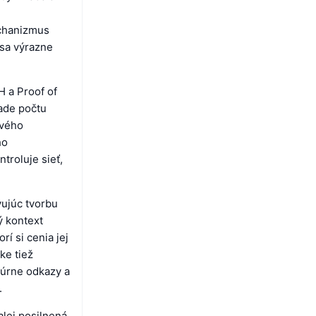
chanizmus
 sa výrazne
H a Proof of
lade počtu
ivého
ho
troluje sieť,
vujúc tvorbu
ý kontext
í si cenia jej
ke tiež
túrne odkazy a
.
lej posilnená