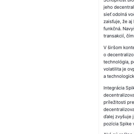
jeho decentral
sieť odolná vo
zaisťuje, že a
funkčná. Navy
transakcií, čí
V širšom kont
o decentraliz
technológia, po
volatilita je 
a technologic
Integrácia Sp
decentralizova
príležitosti p
decentralizova
ďalej zvyšuje 
pozícia Spike 