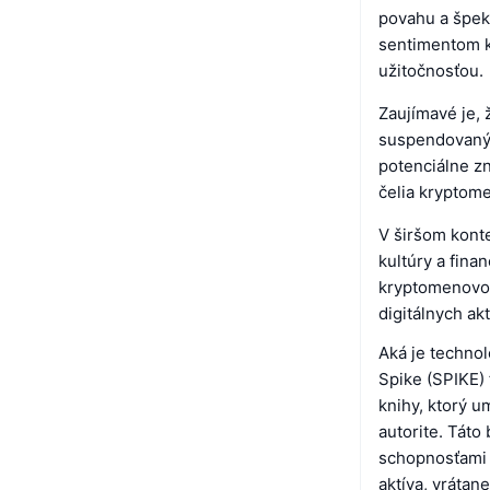
povahu a špeku
sentimentom k
užitočnosťou.
Zaujímavé je, 
suspendovaným
potenciálne z
čelia kryptome
V širšom konte
kultúry a finan
kryptomenovom
digitálnych ak
Aká je technol
Spike (SPIKE)
knihy, ktorý u
autorite. Tát
schopnosťami a
aktíva, vrátan