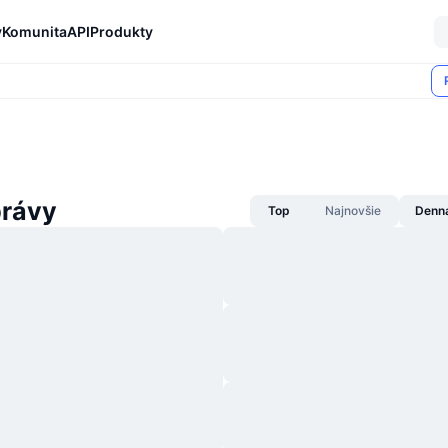
y
Komunita
API
Produkty
právy
Top
Najnovšie
Denn