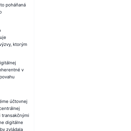
asto poháňaná
o
o
uje
výzvy, ktorým
gitálnej
inherentné v
 povahu
téme účtovnej
centrálnej
i transakčnými
ne digitálne
by zvládala