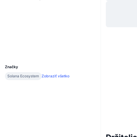
Web
Website
Sociálne siete
Kontraktné
sPiKEY...jJRLN5
Prieskumníci
solscan.io
Peňaženky
UCID
32042
Značky
Solana Ecosystem
Zobraziť všetko