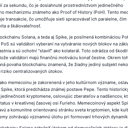
cií za sekundu, čo je dosiahnuté prostredníctvom jedinečného
ho mechanizmu známeho ako Proof of History (PoH). Tento me
e transakcie, čo umožňuje sieti spracovávať ich paralelne, čím
vita a škálovateľnosť.
ckchainu Solana, a teda aj Spike, je posilnená kombináciou Po
 PoS sú validátori vyberaní na vytváranie nových blokov na zák
lastnia a sú ochotní "staviť" ako kolaterál. Toto odrádza od škodl
tože validátori majú finančnú motiváciu konať čestne. Okrem to
ná povaha blockchainu znamená, že žiadny jediný subjekt nekon
 riziko centralizovaných útokov.
e ako memecoinu je zakorenená v jeho kultúrnom význame, osla
 Spike, ktorá predchádza známej postave Pepe. Tento historick
 jedinečnosti kryptomene, oslovujúc zberateľov a nadšencov, ktor
tatus v kreatívnej časovej osi Furieho. Memecoinový aspekt Spi
avú a komunitne orientovanú stránku sveta kryptomien, kde kul
emy zohrávajú významnú úlohu pri formovaní trhových dynamík
ckchainu Solana zabrániť útokom od zlomyseľných aktérov je ďa