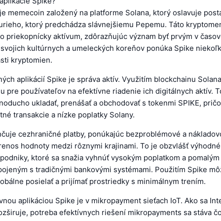
aplikácie Spike?
je memecoin založený na platforme Solana, ktorý oslavuje post
Furieho, ktorý predchádza slávnejšiemu Pepemu. Táto kryptome
ko priekopnícky aktívum, zdôrazňujúc význam byť prvým v časove
 svojich kultúrnych a umeleckých koreňov ponúka Spike niekoľ
asti kryptomien.
ých aplikácií Spike je správa aktív. Využitím blockchainu Solan
u pre používateľov na efektívne riadenie ich digitálnych aktív. 
noducho ukladať, prenášať a obchodovať s tokenmi SPIKE, prič
né transakcie a nízke poplatky Solany.
ahčuje cezhraničné platby, ponúkajúc bezproblémové a nákladov
prenos hodnoty medzi rôznymi krajinami. To je obzvlášť výhodné
a podniky, ktoré sa snažia vyhnúť vysokým poplatkom a pomalý
pojeným s tradičnými bankovými systémami. Použitím Spike mô
lobálne posielať a prijímať prostriedky s minimálnym trením.
vnou aplikáciou Spike je v mikropayment sieťach IoT. Ako sa Int
rozširuje, potreba efektívnych riešení mikropayments sa stáva č