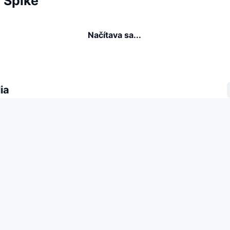
a Spike
Načítava sa...
ia