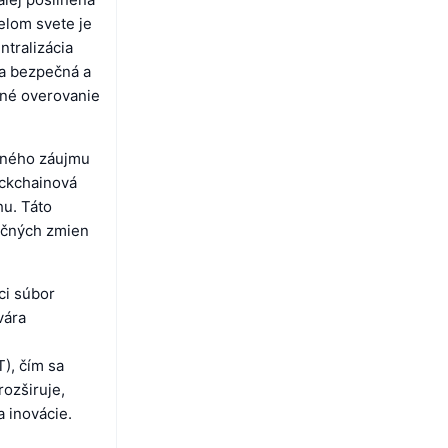
elom svete je
ntralizácia
áva bezpečná a
jné overovanie
eného záujmu
ockchainová
hu. Táto
lačných zmien
ci súbor
vára
), čím sa
rozširuje,
 inovácie.