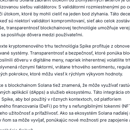
izovanou sieťou validátorov. S validátormi rozmiestnenými po c
či útokom, ktoré by mohli cieliť na jeden bod zlyhania. Táto dece
j keď sú niektorí validátori kompromitovaní, sieť ako celok zost
še, transparentnosť blockchainovej technológie umožňuje vere
m sa posilňuje dôvera medzi používateľmi.
exte kryptomenového trhu technológia Spike profituje z obnov
ované systémy. Transparentnosť a bezpečnosť, ktoré ponúka bl
silnili dôveru v digitálne meny, napriek inherentnej volatilite tr
ovplyvnená rôznymi faktormi, vrátane trhového sentimentu, regu
kých pokrokov, ktoré môžu viesť k rýchlym výkyvom hodnoty.
ike s blockchainom Solana tiež znamená, že môže využívať rastú
ných aplikácií (dApps) a služieb ekosystému. Táto integrácia ot
re Spike, aby bol použitý v rôznych kontextoch, od platforiem
ného financovania (DeFi) po trhy s nefungibilnými tokenmi (NFT
jeho užitočnosť a príťažlivosť. Ako sa ekosystém Solana naďalej 
v ňom sa môže vyvíjať, ponúkajúc nové možnosti pre zapojenie a