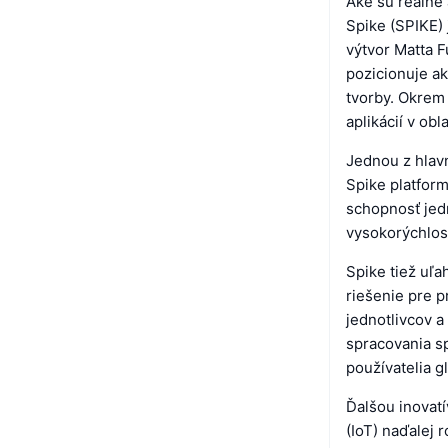
Aké sú reálne 
Spike (SPIKE) 
výtvor Matta 
pozicionuje a
tvorby. Okrem
aplikácií v obl
Jednou z hlavn
Spike platform
schopnosť jed
vysokorýchlost
Spike tiež uľ
riešenie pre 
jednotlivcov 
spracovania s
používatelia g
Ďalšou inovatí
(IoT) naďalej 