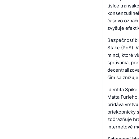
tisíce transak
konsenzuálne
časovo označuj
zvyšuje efekti
Bezpečnosť blo
Stake (PoS). V
mincí, ktoré v
správania, pre
decentralizova
čím sa znižuje
Identita Spik
Matta Furieho,
pridáva vrstvu
priekopnícky s
zdôrazňuje hr
internetové m
Schopnosť blo