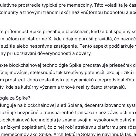
latívne prostredie typické pre memecoiny. Táto volatilita je č
omunity a trhovými trendmi skôr než vnútornou hodnotou aleb
že prítomnosť Spike presahuje blockchain, keďže bol spojený s
 účtom na platforme X, kde údajne porušil pravidlá, čo naznač
neužitie alebo nesprávne zastúpenie. Tento aspekt podčiarkuje 
ny pri udržiavaní dôveryhodnosti a dôvery.
xte blockchainovej technológie Spike predstavuje priesečník di
čnej inovácie, stelesňujúc tak kreatívny potenciál, ako aj riziká 
 prostredí. Jeho cesta ilustruje dynamickú a nepredvídateľnú
tív, kde sa kultúrny význam a trhové reality často stretávajú.
ógia za Spike?
 funguje na blockchainovej sieti Solana, decentralizovanom sys
možňuje bezpečné a transparentné transakcie bez závislosti na 
o blockchainová technológia je známa svojimi vysokorýchlostným
 nízkymi poplatkami, čo z nej robí atraktívnu platformu pre rôz
e memecoinov ako Spike. Architektúra Solany je navrhnutá tak, a