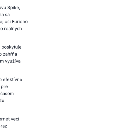
avu Spike,
na sa
j osi Furieho
ko reálnych
a poskytuje
To zahŕňa
om využíva
o efektívne
 pre
m časom
žu
ernet vecí
oraz