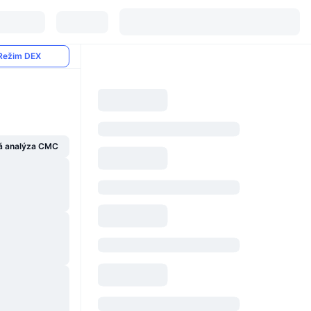
Režim DEX
á analýza CMC