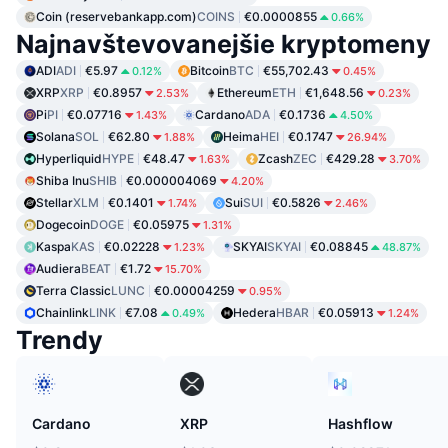
Coin (reservebankapp.com)
COINS
€0.0000855
0.66%
Najnavštevovanejšie kryptomeny
ADI
ADI
€5.97
Bitcoin
BTC
€55,702.43
0.12%
0.45%
XRP
XRP
€0.8957
Ethereum
ETH
€1,648.56
2.53%
0.23%
Pi
PI
€0.07716
Cardano
ADA
€0.1736
1.43%
4.50%
Solana
SOL
€62.80
Heima
HEI
€0.1747
1.88%
26.94%
Hyperliquid
HYPE
€48.47
Zcash
ZEC
€429.28
1.63%
3.70%
Shiba Inu
SHIB
€0.000004069
4.20%
Stellar
XLM
€0.1401
Sui
SUI
€0.5826
1.74%
2.46%
Dogecoin
DOGE
€0.05975
1.31%
Kaspa
KAS
€0.02228
SKYAI
SKYAI
€0.08845
1.23%
48.87%
Audiera
BEAT
€1.72
15.70%
Terra Classic
LUNC
€0.00004259
0.95%
Chainlink
LINK
€7.08
Hedera
HBAR
€0.05913
0.49%
1.24%
Trendy
Cardano
XRP
Hashflow