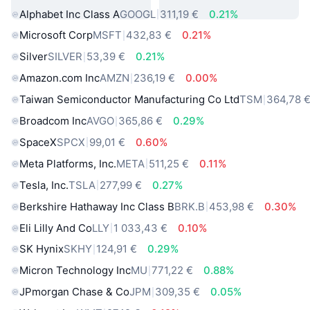
Alphabet Inc Class A
GOOGL
311,19 €
0.21%
Microsoft Corp
MSFT
432,83 €
0.21%
Silver
SILVER
53,39 €
0.21%
Amazon.com Inc
AMZN
236,19 €
0.00%
Taiwan Semiconductor Manufacturing Co Ltd
TSM
364,78 
Broadcom Inc
AVGO
365,86 €
0.29%
SpaceX
SPCX
99,01 €
0.60%
Meta Platforms, Inc.
META
511,25 €
0.11%
Tesla, Inc.
TSLA
277,99 €
0.27%
Berkshire Hathaway Inc Class B
BRK.B
453,98 €
0.30%
Eli Lilly And Co
LLY
1 033,43 €
0.10%
SK Hynix
SKHY
124,91 €
0.29%
Micron Technology Inc
MU
771,22 €
0.88%
JPmorgan Chase & Co
JPM
309,35 €
0.05%