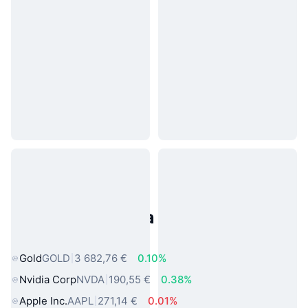
Populárne aktíva z reálneho
sveta
Gold
GOLD
3 682,76 €
0.10%
Nvidia Corp
NVDA
190,55 €
0.38%
Apple Inc.
AAPL
271,14 €
0.01%