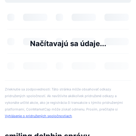
Načítavajú sa údaje...
Zrieknutie sa zodpovednosti: Táto stránka môže obsahovať odkazy
pridružených spoločností. Ak navštívite akékoľvek pridružené odkazy a
vykonáte určité akcie, ako je registrácia či transakcie s týmito pridruženými
platformami, CoinMarketCap môže získať odmenu. Prosím, prečítajte si
Vyhlásenie o pridružených spoločnostiach
.
smiling dolphin správy