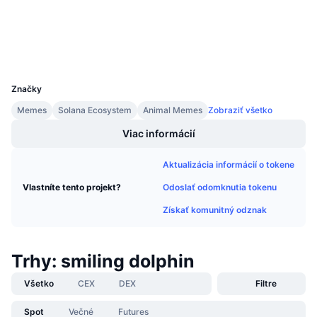
Prieskumníci
solscan.io
Nadchádzajúce predaje
Sadzby financovania
Učte sa a zarábajte
Peňaženky
UCID
Kalendáre
33613
Značky
Kalendár ICO
Memes
Solana Ecosystem
Animal Memes
Zobraziť všetko
Viac informácií
Kalendár udalostí
Aktualizácia informácií o tokene
Odoslať odomknutia tokenu
Vlastníte tento projekt?
Získať komunitný odznak
Trhy: smiling dolphin
Všetko
CEX
DEX
Filtre
Spot
Večné
Futures