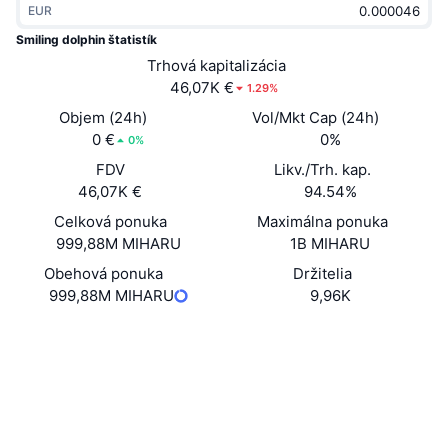
EUR
Trendy
Krypto ETF
Zistite
CMC MCP
Smiling dolphin štatistík
Nové
Trhová kapitalizácia
Bitcoin ETF
x402
Noviny
46,07K €
1.29%
Krypto
Ethereum ETF
Objem (24h)
Vol/Mkt Cap (24h)
Akadémia
0 €
0%
0%
Politika
FDV
Likv./Trh. kap.
Technická analýza
Preskúmať
46,07K €
94.54%
Šport
Celková ponuka
Maximálna ponuka
RSI
Videá
999,88M MIHARU
1B MIHARU
Financie
MACD
Obehová ponuka
Držitelia
Glosár
999,88M MIHARU
9,96K
Technológia
Web
Website
Deriváty
Kampane
NFT
Sociálne siete
Prehľad
Výsadky
Kontraktné
6tVZVj...DZpump
Celkové štatistiky NFT
2.8
Likvidácie
Diamantové odmeny
Hodnotenie (CertiK)