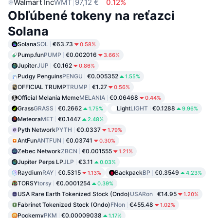
Walmart Inc
WMT
97,12 €
0.12%
Obľúbené tokeny na reťazci
Solana
Solana
SOL
€63.73
0.58%
Pump.fun
PUMP
€0.002016
3.66%
Jupiter
JUP
€0.162
0.86%
Pudgy Penguins
PENGU
€0.005352
1.55%
OFFICIAL TRUMP
TRUMP
€1.27
0.56%
Official Melania Meme
MELANIA
€0.06468
0.44%
Grass
GRASS
€0.2662
Light
LIGHT
€0.1288
1.75%
9.96%
Meteora
MET
€0.1447
2.48%
Pyth Network
PYTH
€0.0337
1.79%
AntFun
ANTFUN
€0.03741
0.30%
Zebec Network
ZBCN
€0.001555
1.21%
Jupiter Perps LP
JLP
€3.11
0.03%
Raydium
RAY
€0.5315
Backpack
BP
€0.3549
1.13%
4.23%
TORSY
torsy
€0.0001254
0.39%
USA Rare Earth Tokenized Stock (Ondo)
USARon
€14.95
1.20%
Fabrinet Tokenized Stock (Ondo)
FNon
€455.48
1.02%
Pockemy
PKM
€0.00009038
1.17%