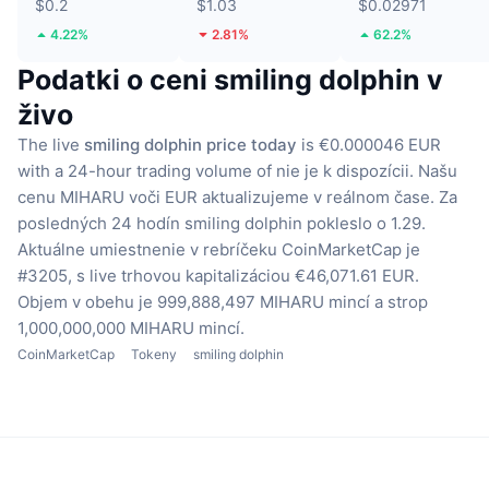
$0.2
$1.03
$0.02971
4.22%
2.81%
62.2%
Podatki o ceni smiling dolphin v
živo
The live
smiling dolphin price today
is €0.000046 EUR
with a 24-hour trading volume of nie je k dispozícii.
Našu
cenu MIHARU voči EUR aktualizujeme v reálnom čase.
Za
posledných 24 hodín smiling dolphin pokleslo o 1.29.
Aktuálne umiestnenie v rebríčeku CoinMarketCap je
#3205, s live trhovou kapitalizáciou €46,071.61 EUR.
Objem v obehu je 999,888,497 MIHARU mincí
a strop
1,000,000,000 MIHARU mincí.
CoinMarketCap
Tokeny
smiling dolphin