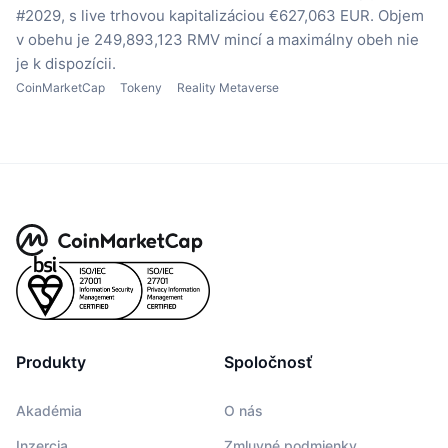
#2029, s live trhovou kapitalizáciou €627,063 EUR.
Objem
v obehu je 249,893,123 RMV mincí
a maximálny obeh nie
je k dispozícii.
CoinMarketCap
Tokeny
Reality Metaverse
Produkty
Spoločnosť
Akadémia
O nás
Inzercia
Zmluvné podmienky