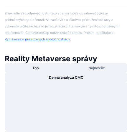
Zrieknutie sa zodpovednosti: Táto stránka môže obsahovať odkazy
pridružených spoločností. Ak navštívite akékoľvek pridružené odkazy a
vykonáte určité akcie, ako je registrácia či transakcie s týmito pridruženými
platformami, CoinMarketCap môže získať odmenu. Prosím, prečítajte si
Vyhlásenie o pridružených spoločnostiach
.
Reality Metaverse správy
Top
Najnovšie
Denná analýza CMC