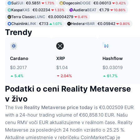
Sui
SUI
€0.5851
Dogecoin
DOGE
€0.06013
1.73%
0.42%
Kaspa
KAS
€0.02234
Audiera
BEAT
€1.79
1.33%
10.86%
Terra Classic
LUNC
€0.00004279
0.41%
Chainlink
LINK
€7.13
Hedera
HBAR
€0.05942
1.07%
0.80%
Trendy
Cardano
XRP
Hashflow
$0.2017
$1.04
$0.03019
5.4%
2.04%
61.7%
Podatki o ceni Reality Metaverse
v živo
The live
Reality Metaverse price today
is €0.002509 EUR
with a 24-hour trading volume of €60,858.10 EUR.
Našu
cenu RMV voči EUR aktualizujeme v reálnom čase.
Reality
Metaverse za posledných 24 hodín vzrástlo o 25.25 %.
Aktuálne umiestnenie v rebríčeku CoinMarketCap je