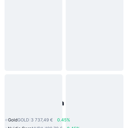
Populárne aktíva z reálneho
sveta
Gold
GOLD
3 737,49 €
0.45%