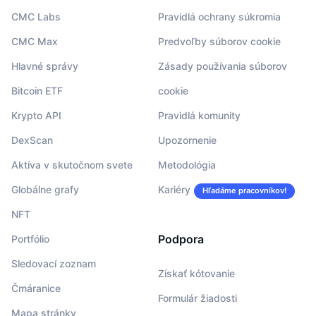
CMC Labs
Pravidlá ochrany súkromia
CMC Max
Predvoľby súborov cookie
Hlavné správy
Zásady používania súborov
Bitcoin ETF
cookie
Krypto API
Pravidlá komunity
DexScan
Upozornenie
Aktíva v skutočnom svete
Metodológia
Globálne grafy
Kariéry
Hľadáme pracovníkov!
NFT
Podpora
Portfólio
Sledovací zoznam
Získať kótovanie
Čmáranice
Formulár žiadosti
Mapa stránky