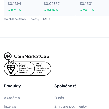
$0.1394
$0.02357
$0.1531
87.19%
34.82%
24.95%
CoinMarketCap
Tokeny
QSTaR
Produkty
Spoločnosť
Akadémia
O nás
Inzercia
Zmluvné podmienky