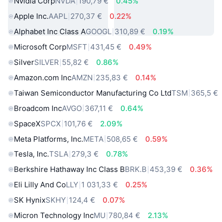
Nvidia Corp
NVDA
190,79 €
0.45%
Apple Inc.
AAPL
270,37 €
0.22%
Alphabet Inc Class A
GOOGL
310,89 €
0.19%
Microsoft Corp
MSFT
431,45 €
0.49%
Silver
SILVER
55,82 €
0.86%
Amazon.com Inc
AMZN
235,83 €
0.14%
Taiwan Semiconductor Manufacturing Co Ltd
TSM
365,5 €
Broadcom Inc
AVGO
367,11 €
0.64%
SpaceX
SPCX
101,76 €
2.09%
Meta Platforms, Inc.
META
508,65 €
0.59%
Tesla, Inc.
TSLA
279,3 €
0.78%
Berkshire Hathaway Inc Class B
BRK.B
453,39 €
0.36%
Eli Lilly And Co
LLY
1 031,33 €
0.25%
SK Hynix
SKHY
124,4 €
0.07%
Micron Technology Inc
MU
780,84 €
2.13%