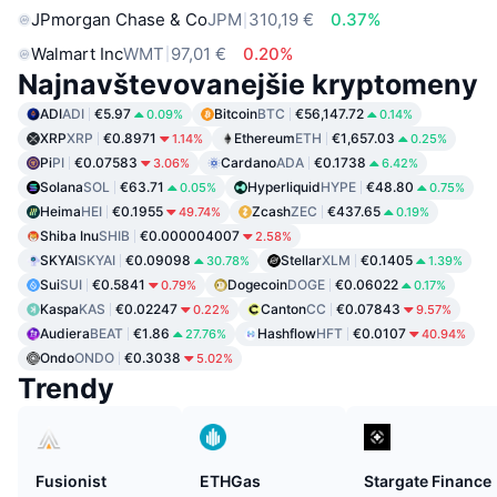
JPmorgan Chase & Co
JPM
310,19 €
0.37%
Walmart Inc
WMT
97,01 €
0.20%
Najnavštevovanejšie kryptomeny
ADI
ADI
€5.97
Bitcoin
BTC
€56,147.72
0.09%
0.14%
XRP
XRP
€0.8971
Ethereum
ETH
€1,657.03
1.14%
0.25%
Pi
PI
€0.07583
Cardano
ADA
€0.1738
3.06%
6.42%
Solana
SOL
€63.71
Hyperliquid
HYPE
€48.80
0.05%
0.75%
Heima
HEI
€0.1955
Zcash
ZEC
€437.65
49.74%
0.19%
Shiba Inu
SHIB
€0.000004007
2.58%
SKYAI
SKYAI
€0.09098
Stellar
XLM
€0.1405
30.78%
1.39%
Sui
SUI
€0.5841
Dogecoin
DOGE
€0.06022
0.79%
0.17%
Kaspa
KAS
€0.02247
Canton
CC
€0.07843
0.22%
9.57%
Audiera
BEAT
€1.86
Hashflow
HFT
€0.0107
27.76%
40.94%
Ondo
ONDO
€0.3038
5.02%
Trendy
Fusionist
ETHGas
Stargate Finance