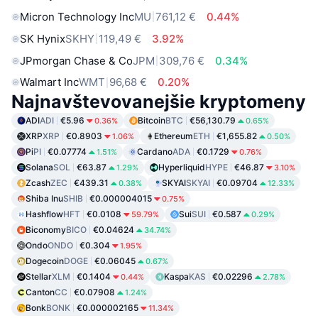
Micron Technology Inc
MU
761,12 €
0.44%
SK Hynix
SKHY
119,49 €
3.92%
JPmorgan Chase & Co
JPM
309,76 €
0.34%
Walmart Inc
WMT
96,68 €
0.20%
Najnavštevovanejšie kryptomeny
ADI
ADI
€5.96
Bitcoin
BTC
€56,130.79
0.36%
0.65%
XRP
XRP
€0.8903
Ethereum
ETH
€1,655.82
1.06%
0.50%
Pi
PI
€0.07774
Cardano
ADA
€0.1729
1.51%
0.76%
Solana
SOL
€63.87
Hyperliquid
HYPE
€46.87
1.29%
3.10%
Zcash
ZEC
€439.31
SKYAI
SKYAI
€0.09704
0.38%
12.33%
Shiba Inu
SHIB
€0.000004015
0.75%
Hashflow
HFT
€0.0108
Sui
SUI
€0.587
59.79%
0.29%
Biconomy
BICO
€0.04624
34.74%
Ondo
ONDO
€0.304
1.95%
Dogecoin
DOGE
€0.06045
0.67%
Stellar
XLM
€0.1404
Kaspa
KAS
€0.02296
0.44%
2.78%
Canton
CC
€0.07908
1.24%
Bonk
BONK
€0.000002165
11.34%