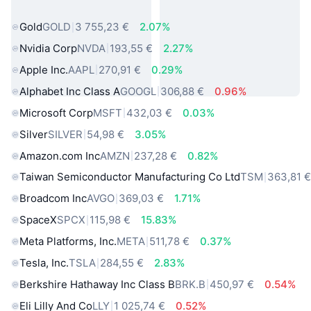
sveta
Gold
GOLD
3 755,23 €
2.07%
Nvidia Corp
NVDA
193,55 €
2.27%
Apple Inc.
AAPL
270,91 €
0.29%
Alphabet Inc Class A
GOOGL
306,88 €
0.96%
Microsoft Corp
MSFT
432,03 €
0.03%
Silver
SILVER
54,98 €
3.05%
Amazon.com Inc
AMZN
237,28 €
0.82%
Taiwan Semiconductor Manufacturing Co Ltd
TSM
363,81 
Broadcom Inc
AVGO
369,03 €
1.71%
SpaceX
SPCX
115,98 €
15.83%
Meta Platforms, Inc.
META
511,78 €
0.37%
Tesla, Inc.
TSLA
284,55 €
2.83%
Berkshire Hathaway Inc Class B
BRK.B
450,97 €
0.54%
Eli Lilly And Co
LLY
1 025,74 €
0.52%