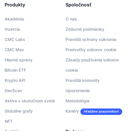
Produkty
Spoločnosť
Akadémia
O nás
Inzercia
Zmluvné podmienky
CMC Labs
Pravidlá ochrany súkromia
CMC Max
Predvoľby súborov cookie
Hlavné správy
Zásady používania súborov
Bitcoin ETF
cookie
Krypto API
Pravidlá komunity
DexScan
Upozornenie
Aktíva v skutočnom svete
Metodológia
Globálne grafy
Kariéry
Hľadáme pracovníkov!
NFT