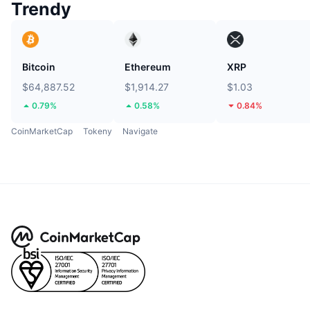
Trendy
Bitcoin
Ethereum
XRP
$64,887.52
$1,914.27
$1.03
0.79%
0.58%
0.84%
CoinMarketCap
Tokeny
Navigate