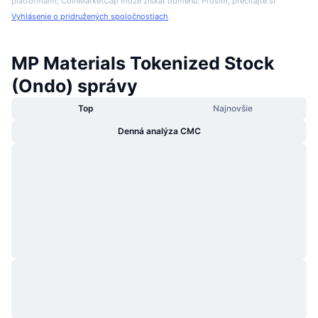
platformami, CoinMarketCap môže získať odmenu. Prosím, prečítajte si
Vyhlásenie o pridružených spoločnostiach
.
MP Materials Tokenized Stock
(Ondo) správy
Top
Najnovšie
Denná analýza CMC