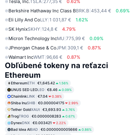
Tesla, Inc.
TSLA
277,35 €
0.62%
Berkshire Hathaway Inc Class B
BRK.B
453,44 €
0.69%
Eli Lilly And Co
LLY
1 031,87 €
1.62%
SK Hynix
SKHY
124,8 €
4.79%
Micron Technology Inc
MU
775,99 €
0.09%
JPmorgan Chase & Co
JPM
309,1 €
0.87%
Walmart Inc
WMT
96,66 €
0.87%
Obľúbené tokeny na reťazci
Ethereum
Ethereum
ETH
€1,645.42
1.56%
UNUS SED LEO
LEO
€8.46
0.09%
Chainlink
LINK
€7.04
0.38%
Shiba Inu
SHIB
€0.000004175
2.99%
Tether Gold
XAUt
€3,693.93
3.76%
Trog
TROG
€0.0000008283
0.67%
Dynex
DNX
€0.003421
2.22%
Bad Idea AI
BAD
€0.0000000005666
0.86%