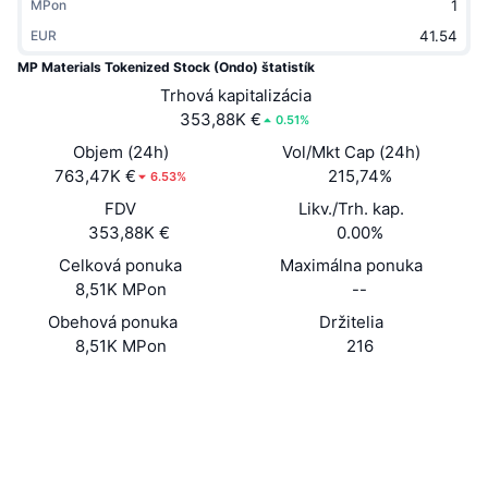
MPon
Trendy
Krypto ETF
Zistite
CMC MCP
EUR
MP Materials Tokenized Stock (Ondo) štatistík
Nové
Bitcoin ETF
x402
Noviny
Trhová kapitalizácia
353,88K €
0.51%
Krypto
Ethereum ETF
Akadémia
Objem (24h)
Vol/Mkt Cap (24h)
763,47K €
Politika
215,74%
6.53%
Technická analýza
Preskúmať
FDV
Likv./Trh. kap.
Šport
353,88K €
0.00%
RSI
Videá
Celková ponuka
Maximálna ponuka
Financie
8,51K MPon
--
MACD
Glosár
Obehová ponuka
Držitelia
Technológia
8,51K MPon
216
Deriváty
Kampane
Web
Website
NFT
Sociálne siete
Prehľad
Výsadky
0x7584...d08189
Celkové štatistiky NFT
Kontraktné
Likvidácie
Diamantové odmeny