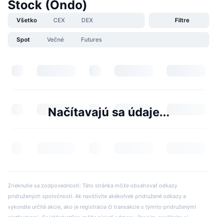
Stock (Ondo)
Všetko
CEX
DEX
Filtre
Spot
Večné
Futures
Načítavajú sa údaje...
Zrieknutie sa zodpovednosti: Táto stránka môže obsahovať odkazy
pridružených spoločností. Ak navštívite akékoľvek pridružené odkazy a
vykonáte určité akcie, ako je registrácia či transakcie s týmito pridruženými