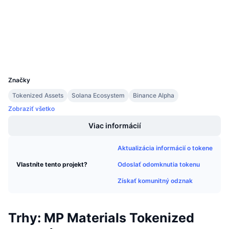
etherscan.io
Nadchádzajúce predaje
Prieskumníci
Sadzby financovania
Učte sa a zarábajte
Peňaženky
Kalendáre
UCID
39290
Kalendár ICO
Značky
Tokenized Assets
Solana Ecosystem
Binance Alpha
Kalendár udalostí
Zobraziť všetko
Viac informácií
Aktualizácia informácií o tokene
Odoslať odomknutia tokenu
Vlastníte tento projekt?
Získať komunitný odznak
Trhy: MP Materials Tokenized