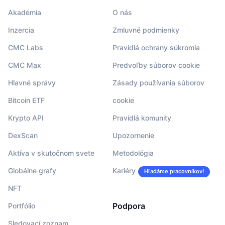
Akadémia
O nás
Inzercia
Zmluvné podmienky
CMC Labs
Pravidlá ochrany súkromia
CMC Max
Predvoľby súborov cookie
Hlavné správy
Zásady používania súborov
Bitcoin ETF
cookie
Krypto API
Pravidlá komunity
DexScan
Upozornenie
Aktíva v skutočnom svete
Metodológia
Globálne grafy
Kariéry
Hľadáme pracovníkov!
NFT
Podpora
Portfólio
Sledovací zoznam