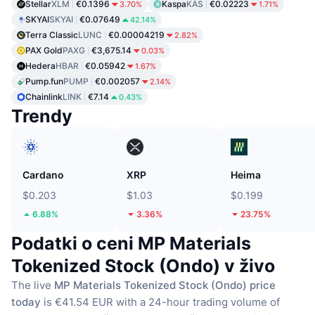
Stellar
XLM
€0.1396
Kaspa
KAS
€0.02223
3.70%
1.71%
SKYAI
SKYAI
€0.07649
42.14%
Terra Classic
LUNC
€0.00004219
2.82%
PAX Gold
PAXG
€3,675.14
0.03%
Hedera
HBAR
€0.05942
1.67%
Pump.fun
PUMP
€0.002057
2.14%
Chainlink
LINK
€7.14
0.43%
Trendy
Cardano
XRP
Heima
$0.203
$1.03
$0.199
6.88%
3.36%
23.75%
Podatki o ceni MP Materials
Tokenized Stock (Ondo) v živo
The live
MP Materials Tokenized Stock (Ondo) price
today
is €41.54 EUR with a 24-hour trading volume of