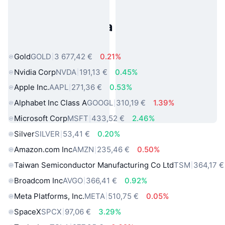
Populárne aktíva z reálneho
sveta
Gold
GOLD
3 677,42 €
0.21%
Nvidia Corp
NVDA
191,13 €
0.45%
Apple Inc.
AAPL
271,36 €
0.53%
Alphabet Inc Class A
GOOGL
310,19 €
1.39%
Microsoft Corp
MSFT
433,52 €
2.46%
Silver
SILVER
53,41 €
0.20%
Amazon.com Inc
AMZN
235,46 €
0.50%
Taiwan Semiconductor Manufacturing Co Ltd
TSM
364,17 €
Broadcom Inc
AVGO
366,41 €
0.92%
Meta Platforms, Inc.
META
510,75 €
0.05%
SpaceX
SPCX
97,06 €
3.29%