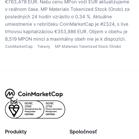
€763,478 EUR.
Našu cenu MPon voči EUR aktualizujeme
v reálnom čase.
MP Materials Tokenized Stock (Ondo) za
posledných 24 hodín vzrástlo o 0.34 %.
Aktuálne
umiestnenie v rebríčeku CoinMarketCap je #2324, s live
trhovou kapitalizáciou €353,886 EUR.
Objem v obehu je
8,519 MPON mincí
a maximálny obeh nie je k dispozícii.
CoinMarketCap
Tokeny
MP Materials Tokenized Stock (Ondo)
Produkty
Spoločnosť