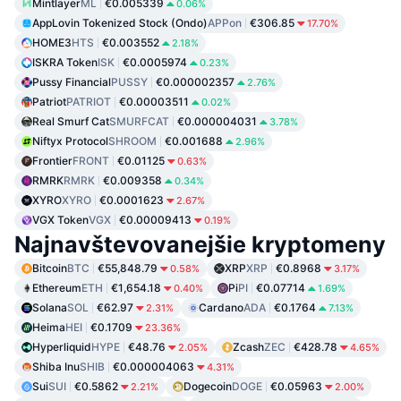
Mintlayer
ML
€0.005339
0.06%
AppLovin Tokenized Stock (Ondo)
APPon
€306.85
17.70%
HOME3
HTS
€0.003552
2.18%
ISKRA Token
ISK
€0.0005974
0.23%
Pussy Financial
PUSSY
€0.000002357
2.76%
Patriot
PATRIOT
€0.00003511
0.02%
Real Smurf Cat
SMURFCAT
€0.000004031
3.78%
Niftyx Protocol
SHROOM
€0.001688
2.96%
Frontier
FRONT
€0.01125
0.63%
RMRK
RMRK
€0.009358
0.34%
XYRO
XYRO
€0.0001623
2.67%
VGX Token
VGX
€0.00009413
0.19%
Najnavštevovanejšie kryptomeny
Bitcoin
BTC
€55,848.79
XRP
XRP
€0.8968
0.58%
3.17%
Ethereum
ETH
€1,654.18
Pi
PI
€0.07714
0.40%
1.69%
Solana
SOL
€62.97
Cardano
ADA
€0.1764
2.31%
7.13%
Heima
HEI
€0.1709
23.36%
Hyperliquid
HYPE
€48.76
Zcash
ZEC
€428.78
2.05%
4.65%
Shiba Inu
SHIB
€0.000004063
4.31%
Sui
SUI
€0.5862
Dogecoin
DOGE
€0.05963
2.21%
2.00%