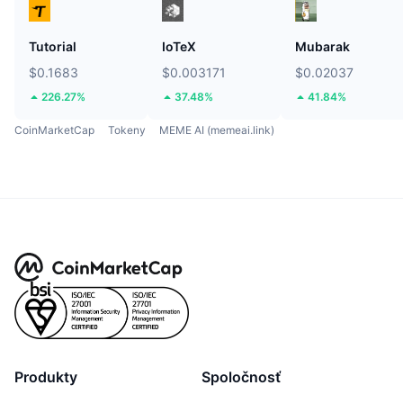
Tutorial
IoTeX
Mubarak
$0.1683
$0.003171
$0.02037
226.27%
37.48%
41.84%
CoinMarketCap
Tokeny
MEME AI (memeai.link)
Produkty
Spoločnosť