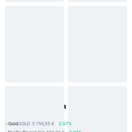
Populárne aktíva z reálneho
sveta
Gold
GOLD
3 756,55 €
2.07%