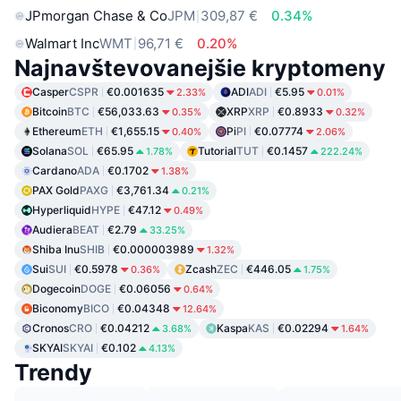
JPmorgan Chase & Co
JPM
309,87 €
0.34%
Walmart Inc
WMT
96,71 €
0.20%
Najnavštevovanejšie kryptomeny
Casper
CSPR
€0.001635
ADI
ADI
€5.95
2.33%
0.01%
Bitcoin
BTC
€56,033.63
XRP
XRP
€0.8933
0.35%
0.32%
Ethereum
ETH
€1,655.15
Pi
PI
€0.07774
0.40%
2.06%
Solana
SOL
€65.95
Tutorial
TUT
€0.1457
1.78%
222.24%
Cardano
ADA
€0.1702
1.38%
PAX Gold
PAXG
€3,761.34
0.21%
Hyperliquid
HYPE
€47.12
0.49%
Audiera
BEAT
€2.79
33.25%
Shiba Inu
SHIB
€0.000003989
1.32%
Sui
SUI
€0.5978
Zcash
ZEC
€446.05
0.36%
1.75%
Dogecoin
DOGE
€0.06056
0.64%
Biconomy
BICO
€0.04348
12.64%
Cronos
CRO
€0.04212
Kaspa
KAS
€0.02294
3.68%
1.64%
SKYAI
SKYAI
€0.102
4.13%
Trendy