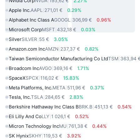
Nvidia Corp
NVDA
193,62 €
2.27%
Apple Inc.
AAPL
271,01 €
0.29%
Alphabet Inc Class A
GOOGL
306,99 €
0.96%
Microsoft Corp
MSFT
432,18 €
0.03%
Silver
SILVER
55 €
3.05%
Amazon.com Inc
AMZN
237,37 €
0.82%
Taiwan Semiconductor Manufacturing Co Ltd
TSM
363,94 
Broadcom Inc
AVGO
369,16 €
1.71%
SpaceX
SPCX
116,02 €
15.83%
Meta Platforms, Inc.
META
511,96 €
0.37%
Tesla, Inc.
TSLA
284,65 €
2.83%
Berkshire Hathaway Inc Class B
BRK.B
451,13 €
0.54%
Eli Lilly And Co
LLY
1 026,1 €
0.52%
Micron Technology Inc
MU
761,38 €
0.44%
SK Hynix
SKHY
119,53 €
3.92%