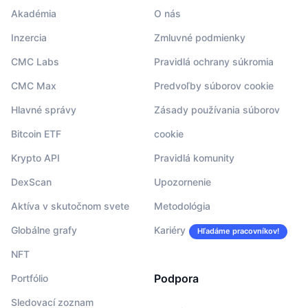
Akadémia
O nás
Inzercia
Zmluvné podmienky
CMC Labs
Pravidlá ochrany súkromia
CMC Max
Predvoľby súborov cookie
Hlavné správy
Zásady používania súborov
Bitcoin ETF
cookie
Krypto API
Pravidlá komunity
DexScan
Upozornenie
Aktíva v skutočnom svete
Metodológia
Globálne grafy
Kariéry
Hľadáme pracovníkov!
NFT
Podpora
Portfólio
Sledovací zoznam