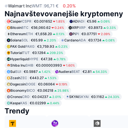
Walmart Inc
WMT
96,71 €
0.20%
Najnavštevovanejšie kryptomeny
Casper
CSPR
€0.001652
ADI
ADI
€5.96
1.85%
0.09%
Bitcoin
BTC
€56,060.62
XRP
XRP
€0.8973
0.24%
0.33%
Ethereum
ETH
€1,658.20
Pi
PI
€0.07751
0.13%
2.09%
Solana
SOL
€65.99
Cardano
ADA
€0.1724
2.20%
0.08%
PAX Gold
PAXG
€3,759.93
0.23%
Tutorial
TUT
€0.1294
209.23%
Hyperliquid
HYPE
€47.38
0.78%
Shiba Inu
SHIB
€0.000003993
1.60%
Sui
SUI
€0.5987
Audiera
BEAT
€2.81
1.42%
54.33%
Zcash
ZEC
€443.27
1.53%
Dogecoin
DOGE
€0.06064
0.19%
Biconomy
BICO
€0.06218
25.98%
Cronos
CRO
€0.04237
SKYAI
SKYAI
€0.1162
2.01%
24.33%
Kaspa
KAS
€0.02299
0.44%
Trendy