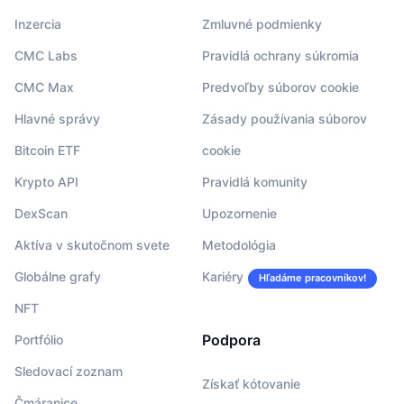
Inzercia
Zmluvné podmienky
CMC Labs
Pravidlá ochrany súkromia
CMC Max
Predvoľby súborov cookie
Hlavné správy
Zásady používania súborov
Bitcoin ETF
cookie
Krypto API
Pravidlá komunity
DexScan
Upozornenie
Aktíva v skutočnom svete
Metodológia
Globálne grafy
Kariéry
Hľadáme pracovníkov!
NFT
Podpora
Portfólio
Sledovací zoznam
Získať kótovanie
Čmáranice