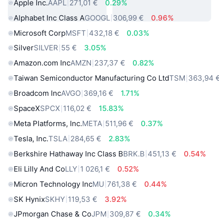
Apple Inc.
AAPL
271,01 €
0.29%
Alphabet Inc Class A
GOOGL
306,99 €
0.96%
Microsoft Corp
MSFT
432,18 €
0.03%
Silver
SILVER
55 €
3.05%
Amazon.com Inc
AMZN
237,37 €
0.82%
Taiwan Semiconductor Manufacturing Co Ltd
TSM
363,94 
Broadcom Inc
AVGO
369,16 €
1.71%
SpaceX
SPCX
116,02 €
15.83%
Meta Platforms, Inc.
META
511,96 €
0.37%
Tesla, Inc.
TSLA
284,65 €
2.83%
Berkshire Hathaway Inc Class B
BRK.B
451,13 €
0.54%
Eli Lilly And Co
LLY
1 026,1 €
0.52%
Micron Technology Inc
MU
761,38 €
0.44%
SK Hynix
SKHY
119,53 €
3.92%
JPmorgan Chase & Co
JPM
309,87 €
0.34%