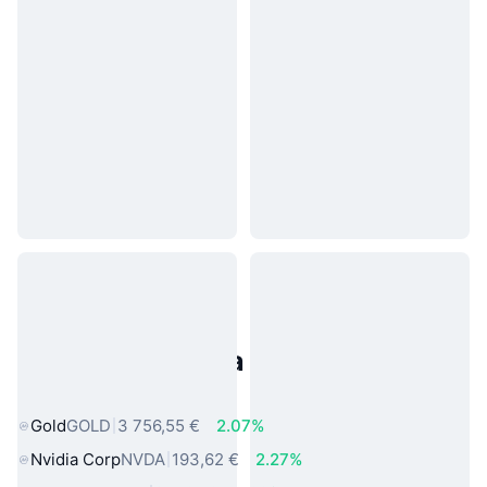
Populárne aktíva z reálneho
sveta
Gold
GOLD
3 756,55 €
2.07%
Nvidia Corp
NVDA
193,62 €
2.27%