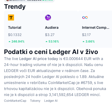
Trendy
Tutorial
Audiera
Internet Computer
$0.1332
$3.27
$2.17
246.94%
53.16%
3.66%
Podatki o ceni Ledger AI v živo
The live
Ledger AI price today
is €0.000644 EUR with a
24-hour trading volume of nie je k dispozícii.
Našu cenu
LEDGER voči EUR aktualizujeme v reálnom čase.
Za
posledných 24 hodín Ledger AI pokleslo o 1.89.
Aktuálne
umiestnenie v rebríčeku CoinMarketCap je #6759, s live
trhovou kapitalizáciou nie je k dispozícii.
Obehová ponuka
nie je k dispozícii
a strop 3,141,592,654 LEDGER mincí.
CoinMarketCap
Tokeny
Ledger AI