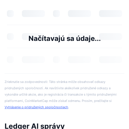
Načítavajú sa údaje...
Zrieknutie sa zodpovednosti: Táto stránka môže obsahovať odkazy
pridružených spoločností. Ak navštívite akékoľvek pridružené odkazy a
vykonáte určité akcie, ako je registrácia či transakcie s týmito pridruženými
platformami, CoinMarketCap môže získať odmenu. Prosím, prečítajte si
Vyhlásenie o pridružených spoločnostiach
.
Ledger AI správy