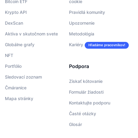
Bitcoin ETF
cookie
Krypto API
Pravidlá komunity
DexScan
Upozornenie
Aktíva v skutočnom svete
Metodológia
Globálne grafy
Kariéry
Hľadáme pracovníkov!
NFT
Podpora
Portfólio
Sledovací zoznam
Získať kótovanie
Čmáranice
Formulár žiadosti
Mapa stránky
Kontaktujte podporu
Časté otázky
Glosár