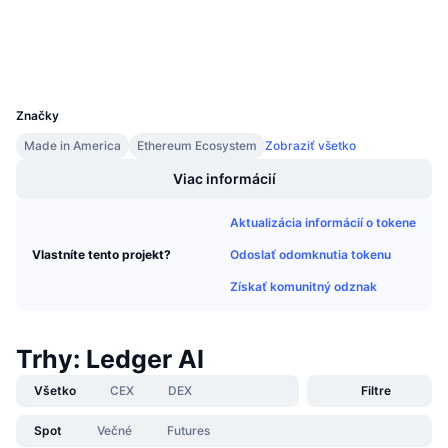
Nadchádzajúce predaje
Prieskumníci
etherscan.io
Sadzby financovania
Učte sa a zarábajte
Peňaženky
UCID
32223
Kalendáre
Značky
Kalendár ICO
Made in America
Ethereum Ecosystem
Zobraziť všetko
Viac informácií
Kalendár udalostí
Aktualizácia informácií o tokene
Odoslať odomknutia tokenu
Vlastníte tento projekt?
Získať komunitný odznak
Trhy: Ledger AI
Všetko
CEX
DEX
Filtre
Spot
Večné
Futures