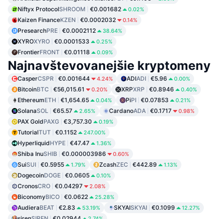
Niftyx Protocol
SHROOM
€0.001682
0.02%
Kaizen Finance
KZEN
€0.0002032
0.14%
Presearch
PRE
€0.0002112
38.64%
XYRO
XYRO
€0.0001533
0.25%
Frontier
FRONT
€0.01118
0.09%
Najnavštevovanejšie kryptomeny
Casper
CSPR
€0.001644
ADI
ADI
€5.96
4.24%
0.00%
Bitcoin
BTC
€56,015.61
XRP
XRP
€0.8946
0.20%
0.40%
Ethereum
ETH
€1,654.65
Pi
PI
€0.07853
0.04%
0.21%
Solana
SOL
€65.57
Cardano
ADA
€0.1717
2.65%
0.98%
PAX Gold
PAXG
€3,757.30
0.19%
Tutorial
TUT
€0.1152
247.00%
Hyperliquid
HYPE
€47.47
1.36%
Shiba Inu
SHIB
€0.000003986
0.60%
Sui
SUI
€0.5955
Zcash
ZEC
€442.89
1.79%
1.13%
Dogecoin
DOGE
€0.0605
0.10%
Cronos
CRO
€0.04297
2.08%
Biconomy
BICO
€0.0622
25.28%
Audiera
BEAT
€2.83
SKYAI
SKYAI
€0.1099
53.19%
12.27%
siren
SIREN
€0.02944
2.74%