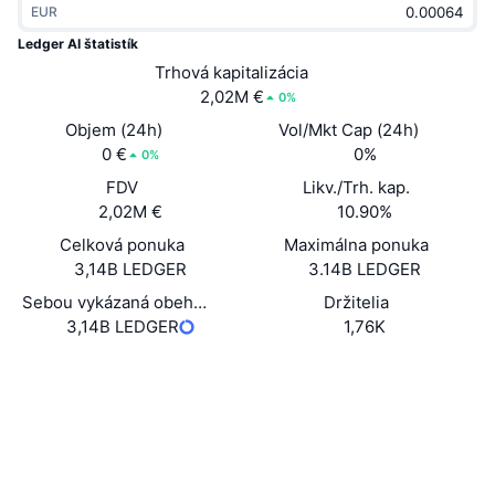
EUR
Trendy
Krypto ETF
Zistite
CMC MCP
Ledger AI štatistík
Nové
Trhová kapitalizácia
Bitcoin ETF
x402
Noviny
2,02M €
0%
Krypto
Ethereum ETF
Objem (24h)
Vol/Mkt Cap (24h)
Akadémia
0 €
0%
0%
Politika
FDV
Likv./Trh. kap.
Technická analýza
Preskúmať
2,02M €
10.90%
Šport
Celková ponuka
Maximálna ponuka
RSI
Videá
3,14B LEDGER
3.14B LEDGER
Financie
MACD
Sebou vykázaná obehová ponuka
Držitelia
Glosár
3,14B LEDGER
1,76K
Technológia
Web
Website
Deriváty
Kampane
Sociálne siete
NFT
Prehľad
Výsadky
Kontraktné
0xD1F2...213D83
3.2
Hodnotenie (CertiK)
Celkové štatistiky NFT
Likvidácie
Diamantové odmeny
Audity