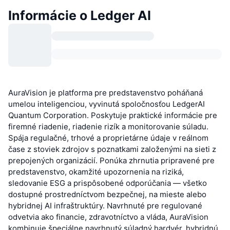
Informácie o Ledger AI
AuraVision je platforma pre predstavenstvo poháňaná
umelou inteligenciou, vyvinutá spoločnosťou LedgerAI
Quantum Corporation. Poskytuje praktické informácie pre
firemné riadenie, riadenie rizík a monitorovanie súladu.
Spája regulačné, trhové a proprietárne údaje v reálnom
čase z stoviek zdrojov s poznatkami založenými na sieti z
prepojených organizácií. Ponúka zhrnutia pripravené pre
predstavenstvo, okamžité upozornenia na riziká,
sledovanie ESG a prispôsobené odporúčania — všetko
dostupné prostredníctvom bezpečnej, na mieste alebo
hybridnej AI infraštruktúry. Navrhnuté pre regulované
odvetvia ako financie, zdravotníctvo a vláda, AuraVision
kombinuje špeciálne navrhnutý súladný hardvér, hybridnú