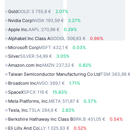
sveta
Gold
GOLD
3 755,9 €
2.07%
Nvidia Corp
NVDA
193,59 €
2.27%
Apple Inc.
AAPL
270,96 €
0.29%
Alphabet Inc Class A
GOOGL
306,93 €
0.96%
Microsoft Corp
MSFT
432,1 €
0.03%
Silver
SILVER
54,99 €
3.05%
Amazon.com Inc
AMZN
237,32 €
0.82%
Taiwan Semiconductor Manufacturing Co Ltd
TSM
363,88 
Broadcom Inc
AVGO
369,1 €
1.71%
SpaceX
SPCX
116 €
15.83%
Meta Platforms, Inc.
META
511,87 €
0.37%
Tesla, Inc.
TSLA
284,6 €
2.83%
Berkshire Hathaway Inc Class B
BRK.B
451,05 €
0.54%
Eli Lilly And Co
LLY
1 025,93 €
0.52%