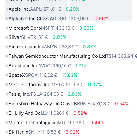
Apple Inc.
AAPL
271,01 €
0.29%
Alphabet Inc Class A
GOOGL
306,99 €
0.96%
Microsoft Corp
MSFT
432,18 €
0.03%
Silver
SILVER
55 €
3.05%
Amazon.com Inc
AMZN
237,37 €
0.82%
Taiwan Semiconductor Manufacturing Co Ltd
TSM
363,94 
Broadcom Inc
AVGO
369,16 €
1.71%
SpaceX
SPCX
116,02 €
15.83%
Meta Platforms, Inc.
META
511,96 €
0.37%
Tesla, Inc.
TSLA
284,65 €
2.83%
Berkshire Hathaway Inc Class B
BRK.B
451,13 €
0.54%
Eli Lilly And Co
LLY
1 026,1 €
0.52%
Micron Technology Inc
MU
761,38 €
0.44%
SK Hynix
SKHY
119,53 €
3.92%