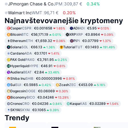
JPmorgan Chase & Co
JPM
309,87 €
0.34%
Walmart Inc
WMT
96,71 €
0.20%
Najnavštevovanejšie kryptomeny
Casper
CSPR
€0.001658
ADI
ADI
€5.95
1.65%
0.13%
Bitcoin
BTC
€56,171.19
XRP
XRP
€0.8964
0.01%
0.09%
Ethereum
ETH
€1,659.32
Pi
PI
€0.07799
0.06%
1.37%
Solana
SOL
€66.13
Tutorial
TUT
€0.1493
1.36%
191.49%
Cardano
ADA
€0.1701
1.41%
PAX Gold
PAXG
€3,761.95
0.25%
Hyperliquid
HYPE
€46.91
0.61%
Audiera
BEAT
€2.84
33.46%
Shiba Inu
SHIB
€0.000003996
0.91%
Sui
SUI
€0.5985
Zcash
ZEC
€453.09
0.42%
5.16%
Dogecoin
DOGE
€0.06069
0.30%
Biconomy
BICO
€0.04246
13.29%
Cronos
CRO
€0.04236
Kaspa
KAS
€0.02289
0.84%
1.54%
SKYAI
SKYAI
€0.1065
9.39%
Trendy