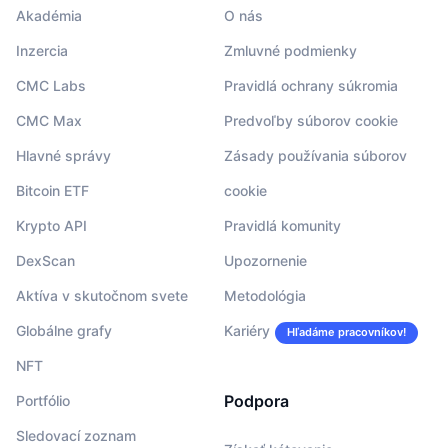
Akadémia
O nás
Inzercia
Zmluvné podmienky
CMC Labs
Pravidlá ochrany súkromia
CMC Max
Predvoľby súborov cookie
Hlavné správy
Zásady používania súborov
Bitcoin ETF
cookie
Krypto API
Pravidlá komunity
DexScan
Upozornenie
Aktíva v skutočnom svete
Metodológia
Globálne grafy
Kariéry
Hľadáme pracovníkov!
NFT
Podpora
Portfólio
Sledovací zoznam