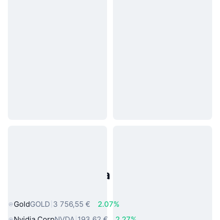
Populárne aktíva z reálneho
sveta
Gold
GOLD
3 756,55 €
2.07%
Nvidia Corp
NVDA
193,62 €
2.27%