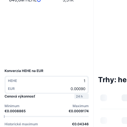
Boost
Web
Website
Sociálne siete
Kontraktné
BreuhV...crpump
Prieskumníci
solscan.io
Peňaženky
UCID
32386
Konverzia HEHE na EUR
Trhy: h
HEHE
EUR
Cenová výkonnosť
24 h
Minimum
Maximum
€0.0008865
€0.0009174
Historické maximum
€0.04346