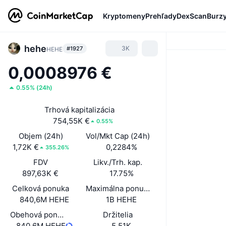
Kryptomeny
Prehľady
DexScan
Burz
hehe
3K
#1927
HEHE
0,0008976 €
0.55%
(
24h
)
Trhová kapitalizácia
754,55K €
0.55%
Objem (24h)
Vol/Mkt Cap (24h)
1,72K €
0,2284%
355.26%
FDV
Likv./Trh. kap.
897,63K €
17.75%
Celková ponuka
Maximálna ponuka
840,6M HEHE
1B HEHE
Obehová ponuka
Držitelia
840,6M HEHE
5,51K