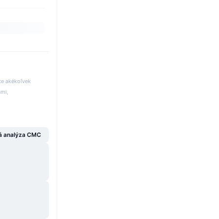
te akékoľvek
ami,
á analýza CMC