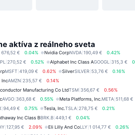
e aktíva z reálneho sveta
 676,52 €
0.04%
Nvidia Corp
NVDA
190,49 €
0.42%
PL
270,52 €
0.52%
Alphabet Inc Class A
GOOGL
315,3 €
0
orp
MSFT
419,09 €
0.62%
Silver
SILVER
53,76 €
0.16%
 Inc
AMZN
235,57 €
0.14%
conductor Manufacturing Co Ltd
TSM
356,67 €
0.56%
c
AVGO
363,68 €
0.55%
Meta Platforms, Inc.
META
511,68 €
X
94,49 €
0.75%
Tesla, Inc.
TSLA
278,75 €
0.21%
thaway Inc Class B
BRK.B
449,1 €
0.04%
HY
127,95 €
2.09%
Eli Lilly And Co
LLY
1 014,77 €
0.26%