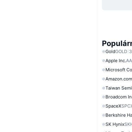
Populárn
Gold
GOLD
3
Apple Inc.
AA
Microsoft C
Amazon.com
Taiwan Semi
Broadcom In
SpaceX
SPC
Berkshire Ha
SK Hynix
SK