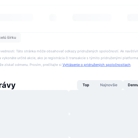
celú šírku
ovednosti: Táto stránka môže obsahovať odkazy pridružených spoločností. Ak navštívi
 vykonáte určité akcie, ako je registrácia či transakcie s týmito pridruženými platform
 získať odmenu. Prosím, prečítajte si
Vyhlásenie o pridružených spoločnostiach
.
rávy
Top
Najnovšie
Denn