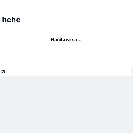
a hehe
Načítava sa...
ia