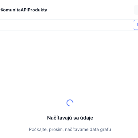
y
Komunita
API
Produkty
Načítavajú sa údaje
Počkajte, prosím, načítavame dáta grafu