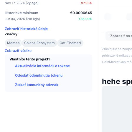
Nov 17, 2024
(
2y ago
)
-97.93
%
Historické minimum
€0.0006645
Jun 04, 2026
(
2m ago
)
+
35.09
%
Zobraziť historické údaje
Značky
Zobraziť na 
Memes
Solana Ecosystem
Cat-Themed
Zrieknutie sa zodp
Zobraziť všetko
pridružené odkazy a
Vlastníte tento projekt?
CoinMarketCap môže
Aktualizácia informácií o tokene
Odoslať odomknutia tokenu
hehe sp
Získať komunitný odznak