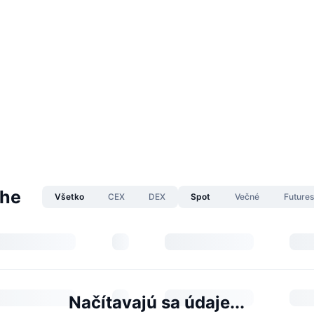
ehe
Všetko
CEX
DEX
Spot
Večné
Future
Načítavajú sa údaje...