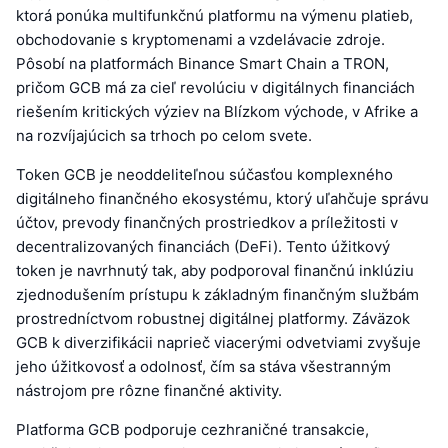
ktorá ponúka multifunkčnú platformu na výmenu platieb,
obchodovanie s kryptomenami a vzdelávacie zdroje.
Pôsobí na platformách Binance Smart Chain a TRON,
pričom GCB má za cieľ revolúciu v digitálnych financiách
riešením kritických výziev na Blízkom východe, v Afrike a
na rozvíjajúcich sa trhoch po celom svete.
Token GCB je neoddeliteľnou súčasťou komplexného
digitálneho finančného ekosystému, ktorý uľahčuje správu
účtov, prevody finančných prostriedkov a príležitosti v
decentralizovaných financiách (DeFi). Tento úžitkový
token je navrhnutý tak, aby podporoval finančnú inklúziu
zjednodušením prístupu k základným finančným službám
prostredníctvom robustnej digitálnej platformy. Záväzok
GCB k diverzifikácii naprieč viacerými odvetviami zvyšuje
jeho úžitkovosť a odolnosť, čím sa stáva všestranným
nástrojom pre rôzne finančné aktivity.
Platforma GCB podporuje cezhraničné transakcie,