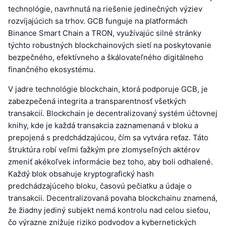
technológie, navrhnutá na riešenie jedinečných výziev
rozvíjajúcich sa trhov. GCB funguje na platformách
Binance Smart Chain a TRON, využívajúc silné stránky
týchto robustných blockchainových sietí na poskytovanie
bezpečného, efektívneho a škálovateľného digitálneho
finančného ekosystému.
V jadre technológie blockchain, ktorá podporuje GCB, je
zabezpečená integrita a transparentnosť všetkých
transakcií. Blockchain je decentralizovaný systém účtovnej
knihy, kde je každá transakcia zaznamenaná v bloku a
prepojená s predchádzajúcou, čím sa vytvára reťaz. Táto
štruktúra robí veľmi ťažkým pre zlomyseľných aktérov
zmeniť akékoľvek informácie bez toho, aby boli odhalené.
Každý blok obsahuje kryptografický hash
predchádzajúceho bloku, časovú pečiatku a údaje o
transakcii. Decentralizovaná povaha blockchainu znamená,
že žiadny jediný subjekt nemá kontrolu nad celou sieťou,
čo výrazne znižuje riziko podvodov a kybernetických