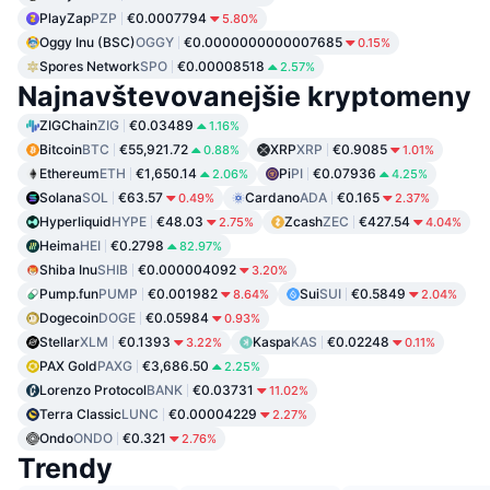
PlayZap
PZP
€0.0007794
5.80%
Oggy Inu (BSC)
OGGY
€0.0000000000007685
0.15%
Spores Network
SPO
€0.00008518
2.57%
Najnavštevovanejšie kryptomeny
ZIGChain
ZIG
€0.03489
1.16%
Bitcoin
BTC
€55,921.72
XRP
XRP
€0.9085
0.88%
1.01%
Ethereum
ETH
€1,650.14
Pi
PI
€0.07936
2.06%
4.25%
Solana
SOL
€63.57
Cardano
ADA
€0.165
0.49%
2.37%
Hyperliquid
HYPE
€48.03
Zcash
ZEC
€427.54
2.75%
4.04%
Heima
HEI
€0.2798
82.97%
Shiba Inu
SHIB
€0.000004092
3.20%
Pump.fun
PUMP
€0.001982
Sui
SUI
€0.5849
8.64%
2.04%
Dogecoin
DOGE
€0.05984
0.93%
Stellar
XLM
€0.1393
Kaspa
KAS
€0.02248
3.22%
0.11%
PAX Gold
PAXG
€3,686.50
2.25%
Lorenzo Protocol
BANK
€0.03731
11.02%
Terra Classic
LUNC
€0.00004229
2.27%
Ondo
ONDO
€0.321
2.76%
Trendy