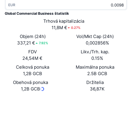
Trendy
EUR
Krypto ETF
Zistite
CMC MCP
Global Commercial Business štatistík
Nové
Bitcoin ETF
Trhová kapitalizácia
x402
Noviny
11,8M €
0.27%
Krypto
Ethereum ETF
Objem (24h)
Vol/Mkt Cap (24h)
Akadémia
337,21 €
0,002856%
7.92%
Politika
Technická analýza
FDV
Likv./Trh. kap.
Preskúmať
24,54M €
0.15%
Šport
RSI
Videá
Celková ponuka
Maximálna ponuka
1,2B GCB
2.5B GCB
Financie
MACD
Glosár
Obehová ponuka
Držitelia
1,2B GCB
36,87K
Technológia
Deriváty
Kampane
Web
Website
Whitepaper
Sociálne siete
NFT
Prehľad
Výsadky
Kontraktné
0x84f7...737342
3.7
Celkové štatistiky NFT
Hodnotenie (CertiK)
Likvidácie
Diamantové odmeny
Audity