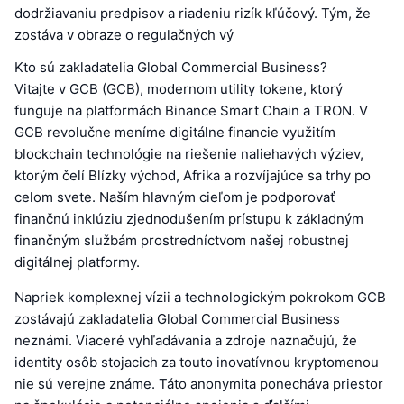
dodržiavaniu predpisov a riadeniu rizík kľúčový. Tým, že
zostáva v obraze o regulačných vý
Kto sú zakladatelia Global Commercial Business?
Vitajte v GCB (GCB), modernom utility tokene, ktorý
funguje na platformách Binance Smart Chain a TRON. V
GCB revolučne meníme digitálne financie využitím
blockchain technológie na riešenie naliehavých výziev,
ktorým čelí Blízky východ, Afrika a rozvíjajúce sa trhy po
celom svete. Naším hlavným cieľom je podporovať
finančnú inklúziu zjednodušením prístupu k základným
finančným službám prostredníctvom našej robustnej
digitálnej platformy.
Napriek komplexnej vízii a technologickým pokrokom GCB
zostávajú zakladatelia Global Commercial Business
neznámi. Viaceré vyhľadávania a zdroje naznačujú, že
identity osôb stojacich za touto inovatívnou kryptomenou
nie sú verejne známe. Táto anonymita ponecháva priestor