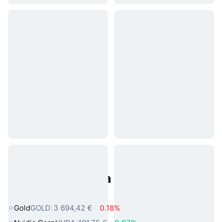
Populárne aktíva z reálneho
sveta
Gold
GOLD
3 694,42 €
0.18%