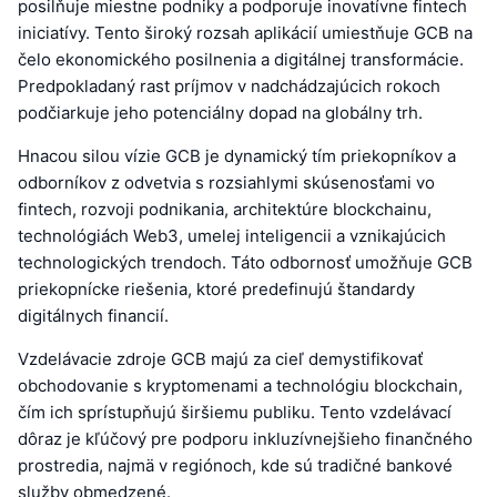
posilňuje miestne podniky a podporuje inovatívne fintech
iniciatívy. Tento široký rozsah aplikácií umiestňuje GCB na
čelo ekonomického posilnenia a digitálnej transformácie.
Predpokladaný rast príjmov v nadchádzajúcich rokoch
podčiarkuje jeho potenciálny dopad na globálny trh.
Hnacou silou vízie GCB je dynamický tím priekopníkov a
odborníkov z odvetvia s rozsiahlymi skúsenosťami vo
fintech, rozvoji podnikania, architektúre blockchainu,
technológiách Web3, umelej inteligencii a vznikajúcich
technologických trendoch. Táto odbornosť umožňuje GCB
priekopnícke riešenia, ktoré predefinujú štandardy
digitálnych financií.
Vzdelávacie zdroje GCB majú za cieľ demystifikovať
obchodovanie s kryptomenami a technológiu blockchain,
čím ich sprístupňujú širšiemu publiku. Tento vzdelávací
dôraz je kľúčový pre podporu inkluzívnejšieho finančného
prostredia, najmä v regiónoch, kde sú tradičné bankové
služby obmedzené.