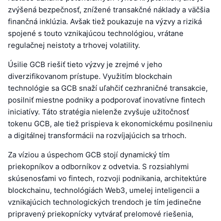
zvýšená bezpečnosť, znížené transakčné náklady a väčšia
finančná inklúzia. Avšak tiež poukazuje na výzvy a riziká
spojené s touto vznikajúcou technológiou, vrátane
regulačnej neistoty a trhovej volatility.
Úsilie GCB riešiť tieto výzvy je zrejmé v jeho
diverzifikovanom prístupe. Využitím blockchain
technológie sa GCB snaží uľahčiť cezhraničné transakcie,
posilniť miestne podniky a podporovať inovatívne fintech
iniciatívy. Táto stratégia nielenže zvyšuje užitočnosť
tokenu GCB, ale tiež prispieva k ekonomickému posilneniu
a digitálnej transformácii na rozvíjajúcich sa trhoch.
Za víziou a úspechom GCB stojí dynamický tím
priekopníkov a odborníkov z odvetvia. S rozsiahlymi
skúsenosťami vo fintech, rozvoji podnikania, architektúre
blockchainu, technológiách Web3, umelej inteligencii a
vznikajúcich technologických trendoch je tím jedinečne
pripravený priekopnícky vytvárať prelomové riešenia,