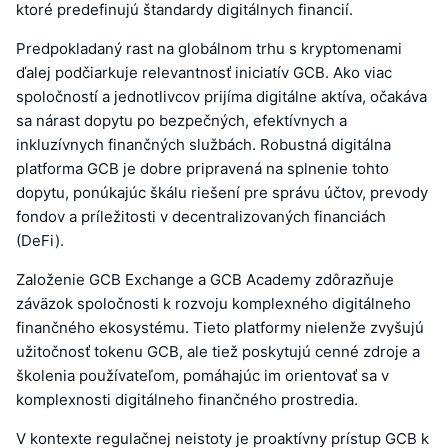
ktoré predefinujú štandardy digitálnych financií.
Predpokladaný rast na globálnom trhu s kryptomenami
ďalej podčiarkuje relevantnosť iniciatív GCB. Ako viac
spoločností a jednotlivcov prijíma digitálne aktíva, očakáva
sa nárast dopytu po bezpečných, efektívnych a
inkluzívnych finančných službách. Robustná digitálna
platforma GCB je dobre pripravená na splnenie tohto
dopytu, ponúkajúc škálu riešení pre správu účtov, prevody
fondov a príležitosti v decentralizovaných financiách
(DeFi).
Založenie GCB Exchange a GCB Academy zdôrazňuje
záväzok spoločnosti k rozvoju komplexného digitálneho
finančného ekosystému. Tieto platformy nielenže zvyšujú
užitočnosť tokenu GCB, ale tiež poskytujú cenné zdroje a
školenia používateľom, pomáhajúc im orientovať sa v
komplexnosti digitálneho finančného prostredia.
V kontexte regulačnej neistoty je proaktívny prístup GCB k