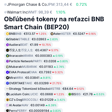
JPmorgan Chase & Co
JPM
313,44 €
0.72%
Walmart Inc
WMT
98,39 €
1.10%
Obľúbené tokeny na reťazci BNB
Smart Chain (BEP20)
BNB
BNB
€513.57
Aster
ASTER
€0.5247
1.25%
0.16%
Stable
STABLE
€0.02863
2.63%
Audiera
BEAT
€1.99
10.75%
币安人生
币安人生
€0.4367
5.17%
Araracoin
ARARA
€0.000383
0.19%
Particle Network
PARTI
€0.0208
0.80%
Mubarak
MUBARAK
€0.01183
2.74%
EVAA Protocol
EVAA
€0.7392
0.32%
Mira
MIRA
€0.03841
9.81%
OVERTAKE
TAKE
€0.03299
21.75%
Strategy Tokenized bStocks
MSTRB
€84.64
0.12%
Lucidum Coin
LUCIC
€0.0668
IBS
IBS
€21.78
1.23%
0.53%
CZ's Dog
BROCCOLI
€0.01229
3.42%
AI Avatar
AIAV
€0.00149
8.39%
Perry
PERRY
€0.00009194
0.83%