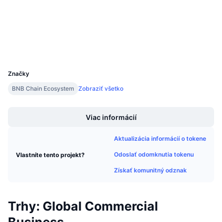
Nadchádzajúce predaje
Sadzby financovania
Učte sa a zarábajte
bscscan.com
Prieskumníci
Peňaženky
Kalendáre
UCID
32068
Kalendár ICO
Značky
BNB Chain Ecosystem
Zobraziť všetko
Kalendár udalostí
Boost
Viac informácií
Aktualizácia informácií o tokene
Odoslať odomknutia tokenu
Vlastníte tento projekt?
Získať komunitný odznak
Trhy: Global Commercial