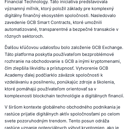
Financial Technology. Táto iniciatíva predstavovala
významný míľnik, ktorý položil základy pre komplexný
digitálny finančný ekosystém spoločnosti. Nasledovalo
zavedenie GCB Smart Contracts, ktoré umožnili
automatizované, transparentné a bezpečné transakcie v
rôznych sektoroch.
Ďalšou kľúčovou udalosťou bolo založenie GCB Exchange.
Táto platforma poskytla používateľom bezproblémové
rozhranie na obchodovanie s GCB a inými kryptomenami,
čím zlepšila likviditu a prístupnosť. Vytvorenie GCB
Academy ďalej podčiarklo záväzok spoločnosti k
vzdelávaniu a posilneniu, ponúkajúc zdroje a školenia,
ktoré pomáhajú používateľom orientovať sa v
komplexnosti blockchain technológie a digitálnych financií.
V širšom kontexte globálneho obchodného podnikania je
rastúce prijatie digitálnych aktív spoločnosťami po celom
svete pozoruhodným trendom. Tento posun odráža
rastúce uznanie potenciálnych výhod kryptomien, ako je