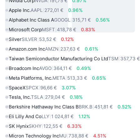
Nvidia Corp
NVDA
191,75 €
0.97%
Apple Inc.
AAPL
272,01 €
0.96%
Alphabet Inc Class A
GOOGL
315,71 €
0.56%
Microsoft Corp
MSFT
418,78 €
0.83%
Silver
SILVER
53,52 €
0.12%
Amazon.com Inc
AMZN
237,63 €
0.61%
Taiwan Semiconductor Manufacturing Co Ltd
TSM
357,73 
Broadcom Inc
AVGO
364,11 €
0.49%
Meta Platforms, Inc.
META
513,33 €
0.65%
SpaceX
SPCX
96,66 €
3.07%
Tesla, Inc.
TSLA
279,04 €
0.18%
Berkshire Hathaway Inc Class B
BRK.B
451,81 €
0.52%
Eli Lilly And Co
LLY
1 024,81 €
1.12%
SK Hynix
SKHY
122,55 €
6.33%
Micron Technology Inc
MU
738,88 €
4.51%