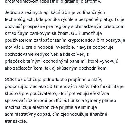
prostredníctvom robustnej digitálnej platformy.
Jednou z reálnych aplikácií GCB je vo finančných
technológiách, kde ponúka rýchle a bezpečné platby. To je
obzvlášť prospešné pre regióny s obmedzeným prístupom
k tradičným bankovým službám. GCB umožňuje
používateľom zarábať držaním kryptofondov, čím poskytuje
motiváciu pre dlhodobé investície. Navyše podporuje
obchodovanie kedykoľvek a kdekoľvek, s
prispôsobiteľnými obchodnými panelmi, ktoré vyhovujú
ako začiatočníkom, tak aj skúseným obchodníkom.
GCB tiež uľahčuje jednoduché prepínanie aktív,
podporujúc viac ako 500 menových aktív. Táto flexibilita je
kľúčová pre používateľov, ktorí potrebujú efektívne
spravovať rôznorodé portfóliá. Funkcia výmeny platieb
maximalizuje elektronické prijatie a eliminuje
administratívny odpad, čím zjednodušuje finančné
transakcie.