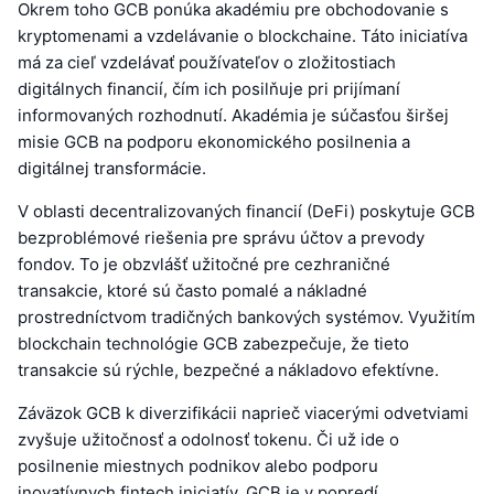
Okrem toho GCB ponúka akadémiu pre obchodovanie s
kryptomenami a vzdelávanie o blockchaine. Táto iniciatíva
má za cieľ vzdelávať používateľov o zložitostiach
digitálnych financií, čím ich posilňuje pri prijímaní
informovaných rozhodnutí. Akadémia je súčasťou širšej
misie GCB na podporu ekonomického posilnenia a
digitálnej transformácie.
V oblasti decentralizovaných financií (DeFi) poskytuje GCB
bezproblémové riešenia pre správu účtov a prevody
fondov. To je obzvlášť užitočné pre cezhraničné
transakcie, ktoré sú často pomalé a nákladné
prostredníctvom tradičných bankových systémov. Využitím
blockchain technológie GCB zabezpečuje, že tieto
transakcie sú rýchle, bezpečné a nákladovo efektívne.
Záväzok GCB k diverzifikácii naprieč viacerými odvetviami
zvyšuje užitočnosť a odolnosť tokenu. Či už ide o
posilnenie miestnych podnikov alebo podporu
inovatívnych fintech iniciatív, GCB je v popredí