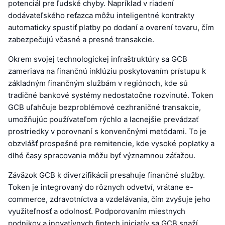
potenciál pre ľudské chyby. Napríklad v riadení
dodávateľského reťazca môžu inteligentné kontrakty
automaticky spustiť platby po dodaní a overení tovaru, čím
zabezpečujú včasné a presné transakcie.
Okrem svojej technologickej infraštruktúry sa GCB
zameriava na finančnú inklúziu poskytovaním prístupu k
základným finančným službám v regiónoch, kde sú
tradičné bankové systémy nedostatočne rozvinuté. Token
GCB uľahčuje bezproblémové cezhraničné transakcie,
umožňujúc používateľom rýchlo a lacnejšie prevádzať
prostriedky v porovnaní s konvenčnými metódami. To je
obzvlášť prospešné pre remitencie, kde vysoké poplatky a
dlhé časy spracovania môžu byť významnou záťažou.
Záväzok GCB k diverzifikácii presahuje finančné služby.
Token je integrovaný do rôznych odvetví, vrátane e-
commerce, zdravotníctva a vzdelávania, čím zvyšuje jeho
využiteľnosť a odolnosť. Podporovaním miestnych
podnikov a inovatívnych fintech iniciatív sa GCB snaží