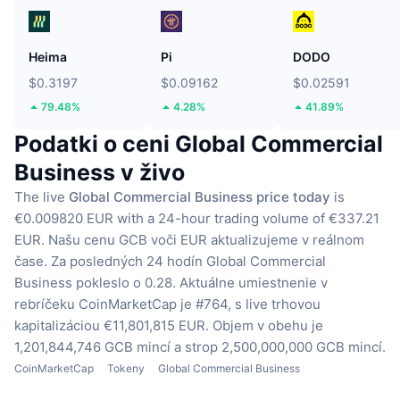
Heima
Pi
DODO
$0.3197
$0.09162
$0.02591
79.48%
4.28%
41.89%
Podatki o ceni Global Commercial
Business v živo
The live
Global Commercial Business price today
is
€0.009820 EUR with a 24-hour trading volume of €337.21
EUR.
Našu cenu GCB voči EUR aktualizujeme v reálnom
čase.
Za posledných 24 hodín Global Commercial
Business pokleslo o 0.28.
Aktuálne umiestnenie v
rebríčeku CoinMarketCap je #764, s live trhovou
kapitalizáciou €11,801,815 EUR.
Objem v obehu je
1,201,844,746 GCB mincí
a strop 2,500,000,000 GCB mincí.
CoinMarketCap
Tokeny
Global Commercial Business