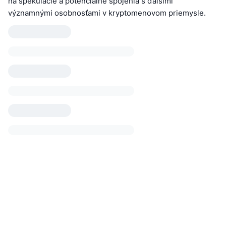
na špekulácie a potenciálne spojenia s ďalšími
významnými osobnosťami v kryptomenovom priemysle.