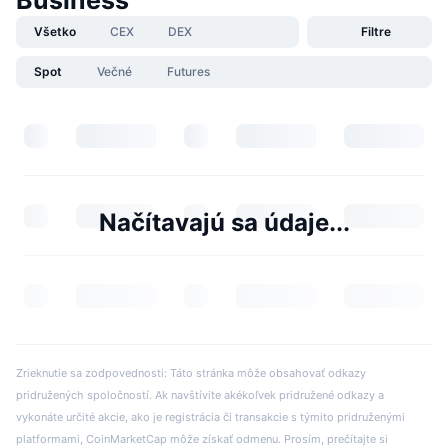
Business
Všetko
CEX
DEX
Filtre
Spot
Večné
Futures
Načítavajú sa údaje...
Zrieknutie sa zodpovednosti: Táto stránka môže obsahovať odkazy
pridružených spoločností. Ak navštívite akékoľvek pridružené odkazy a
vykonáte určité akcie, ako je registrácia či transakcie s týmito pridruženými
platformami, CoinMarketCap môže získať odmenu. Prosím, prečítajte si