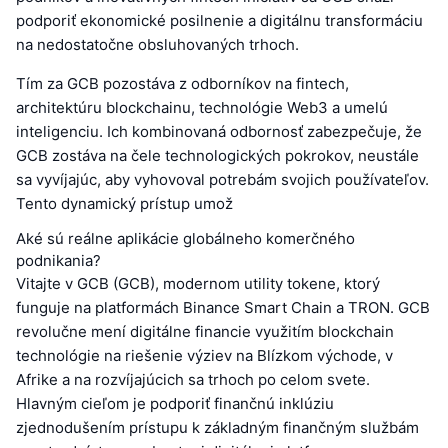
podporiť ekonomické posilnenie a digitálnu transformáciu
na nedostatočne obsluhovaných trhoch.
Tím za GCB pozostáva z odborníkov na fintech,
architektúru blockchainu, technológie Web3 a umelú
inteligenciu. Ich kombinovaná odbornosť zabezpečuje, že
GCB zostáva na čele technologických pokrokov, neustále
sa vyvíjajúc, aby vyhovoval potrebám svojich používateľov.
Tento dynamický prístup umož
Aké sú reálne aplikácie globálneho komerčného
podnikania?
Vitajte v GCB (GCB), modernom utility tokene, ktorý
funguje na platformách Binance Smart Chain a TRON. GCB
revolučne mení digitálne financie využitím blockchain
technológie na riešenie výziev na Blízkom východe, v
Afrike a na rozvíjajúcich sa trhoch po celom svete.
Hlavným cieľom je podporiť finančnú inklúziu
zjednodušením prístupu k základným finančným službám