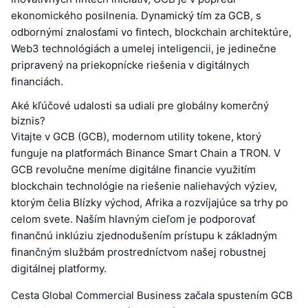
ekonomického posilnenia. Dynamický tím za GCB, s
odbornými znalosťami vo fintech, blockchain architektúre,
Web3 technológiách a umelej inteligencii, je jedinečne
pripravený na priekopnícke riešenia v digitálnych
financiách.
Aké kľúčové udalosti sa udiali pre globálny komerčný
biznis?
Vitajte v GCB (GCB), modernom utility tokene, ktorý
funguje na platformách Binance Smart Chain a TRON. V
GCB revolučne meníme digitálne financie využitím
blockchain technológie na riešenie naliehavých výziev,
ktorým čelia Blízky východ, Afrika a rozvíjajúce sa trhy po
celom svete. Naším hlavným cieľom je podporovať
finančnú inklúziu zjednodušením prístupu k základným
finančným službám prostredníctvom našej robustnej
digitálnej platformy.
Cesta Global Commercial Business začala spustením GCB