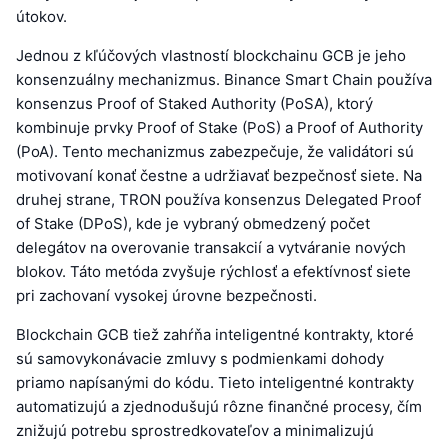
útokov.
Jednou z kľúčových vlastností blockchainu GCB je jeho
konsenzuálny mechanizmus. Binance Smart Chain používa
konsenzus Proof of Staked Authority (PoSA), ktorý
kombinuje prvky Proof of Stake (PoS) a Proof of Authority
(PoA). Tento mechanizmus zabezpečuje, že validátori sú
motivovaní konať čestne a udržiavať bezpečnosť siete. Na
druhej strane, TRON používa konsenzus Delegated Proof
of Stake (DPoS), kde je vybraný obmedzený počet
delegátov na overovanie transakcií a vytváranie nových
blokov. Táto metóda zvyšuje rýchlosť a efektívnosť siete
pri zachovaní vysokej úrovne bezpečnosti.
Blockchain GCB tiež zahŕňa inteligentné kontrakty, ktoré
sú samovykonávacie zmluvy s podmienkami dohody
priamo napísanými do kódu. Tieto inteligentné kontrakty
automatizujú a zjednodušujú rôzne finančné procesy, čím
znižujú potrebu sprostredkovateľov a minimalizujú