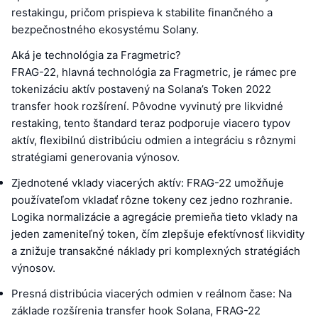
restakingu, pričom prispieva k stabilite finančného a
bezpečnostného ekosystému Solany.
Aká je technológia za Fragmetric?
FRAG-22, hlavná technológia za Fragmetric, je rámec pre
tokenizáciu aktív postavený na Solana’s Token 2022
transfer hook rozšírení. Pôvodne vyvinutý pre likvidné
restaking, tento štandard teraz podporuje viacero typov
aktív, flexibilnú distribúciu odmien a integráciu s rôznymi
stratégiami generovania výnosov.
Zjednotené vklady viacerých aktív: FRAG-22 umožňuje
používateľom vkladať rôzne tokeny cez jedno rozhranie.
Logika normalizácie a agregácie premieňa tieto vklady na
jeden zameniteľný token, čím zlepšuje efektívnosť likvidity
a znižuje transakčné náklady pri komplexných stratégiách
výnosov.
Presná distribúcia viacerých odmien v reálnom čase: Na
základe rozšírenia transfer hook Solana, FRAG-22