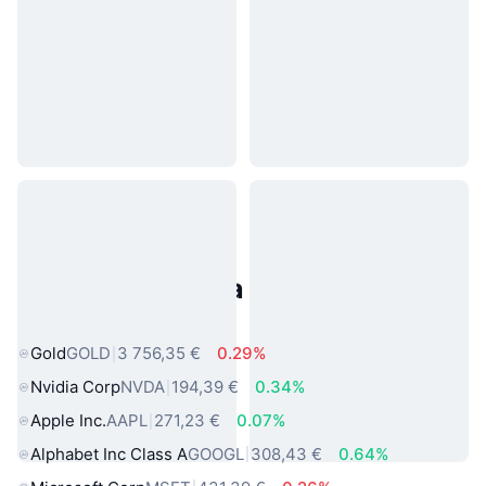
Populárne aktíva z reálneho
sveta
Gold
GOLD
3 756,35 €
0.29%
Nvidia Corp
NVDA
194,39 €
0.34%
Apple Inc.
AAPL
271,23 €
0.07%
Alphabet Inc Class A
GOOGL
308,43 €
0.64%