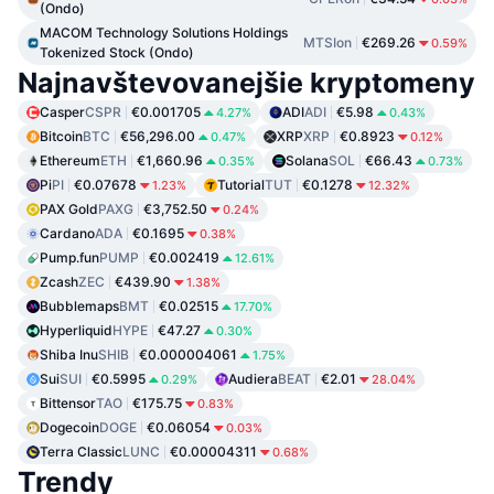
(Ondo)
MACOM Technology Solutions Holdings
MTSIon
€269.26
0.59%
Tokenized Stock (Ondo)
Najnavštevovanejšie kryptomeny
Casper
CSPR
€0.001705
ADI
ADI
€5.98
4.27%
0.43%
Bitcoin
BTC
€56,296.00
XRP
XRP
€0.8923
0.47%
0.12%
Ethereum
ETH
€1,660.96
Solana
SOL
€66.43
0.35%
0.73%
Pi
PI
€0.07678
Tutorial
TUT
€0.1278
1.23%
12.32%
PAX Gold
PAXG
€3,752.50
0.24%
Cardano
ADA
€0.1695
0.38%
Pump.fun
PUMP
€0.002419
12.61%
Zcash
ZEC
€439.90
1.38%
Bubblemaps
BMT
€0.02515
17.70%
Hyperliquid
HYPE
€47.27
0.30%
Shiba Inu
SHIB
€0.000004061
1.75%
Sui
SUI
€0.5995
Audiera
BEAT
€2.01
0.29%
28.04%
Bittensor
TAO
€175.75
0.83%
Dogecoin
DOGE
€0.06054
0.03%
Terra Classic
LUNC
€0.00004311
0.68%
Trendy