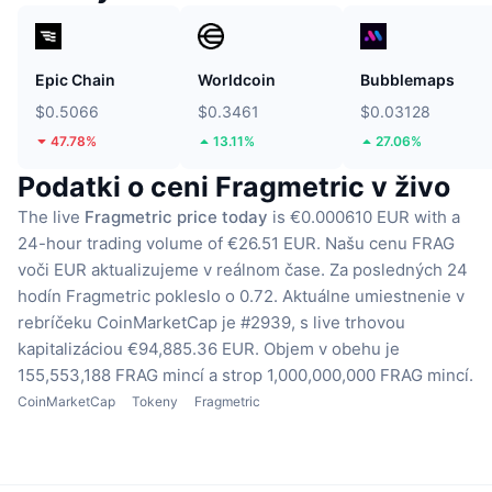
Epic Chain
Worldcoin
Bubblemaps
$0.5066
$0.3461
$0.03128
47.78%
13.11%
27.06%
Podatki o ceni Fragmetric v živo
The live
Fragmetric price today
is €0.000610 EUR with a
24-hour trading volume of €26.51 EUR.
Našu cenu FRAG
voči EUR aktualizujeme v reálnom čase.
Za posledných 24
hodín Fragmetric pokleslo o 0.72.
Aktuálne umiestnenie v
rebríčeku CoinMarketCap je #2939, s live trhovou
kapitalizáciou €94,885.36 EUR.
Objem v obehu je
155,553,188 FRAG mincí
a strop 1,000,000,000 FRAG mincí.
CoinMarketCap
Tokeny
Fragmetric