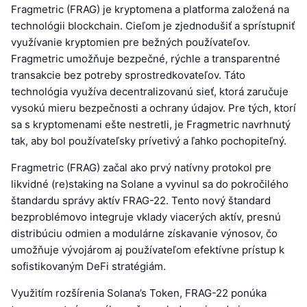
Fragmetric (FRAG) je kryptomena a platforma založená na
technológii blockchain. Cieľom je zjednodušiť a sprístupniť
využívanie kryptomien pre bežných používateľov.
Fragmetric umožňuje bezpečné, rýchle a transparentné
transakcie bez potreby sprostredkovateľov. Táto
technológia využíva decentralizovanú sieť, ktorá zaručuje
vysokú mieru bezpečnosti a ochrany údajov. Pre tých, ktorí
sa s kryptomenami ešte nestretli, je Fragmetric navrhnutý
tak, aby bol používateľsky prívetivý a ľahko pochopiteľný.
Fragmetric (FRAG) začal ako prvý natívny protokol pre
likvidné (re)staking na Solane a vyvinul sa do pokročilého
štandardu správy aktív FRAG-22. Tento nový štandard
bezproblémovo integruje vklady viacerých aktív, presnú
distribúciu odmien a modulárne získavanie výnosov, čo
umožňuje vývojárom aj používateľom efektívne prístup k
sofistikovaným DeFi stratégiám.
Využitím rozšírenia Solana’s Token, FRAG-22 ponúka