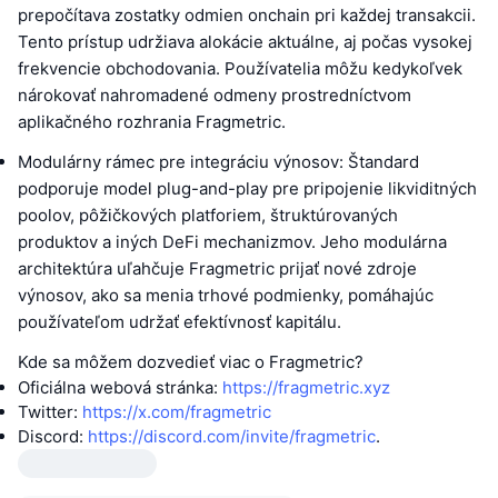
prepočítava zostatky odmien onchain pri každej transakcii.
Tento prístup udržiava alokácie aktuálne, aj počas vysokej
frekvencie obchodovania. Používatelia môžu kedykoľvek
nárokovať nahromadené odmeny prostredníctvom
aplikačného rozhrania Fragmetric.
Modulárny rámec pre integráciu výnosov: Štandard
podporuje model plug-and-play pre pripojenie likviditných
poolov, pôžičkových platforiem, štruktúrovaných
produktov a iných DeFi mechanizmov. Jeho modulárna
architektúra uľahčuje Fragmetric prijať nové zdroje
výnosov, ako sa menia trhové podmienky, pomáhajúc
používateľom udržať efektívnosť kapitálu.
Kde sa môžem dozvedieť viac o Fragmetric?
Oficiálna webová stránka:
https://fragmetric.xyz
Twitter:
https://x.com/fragmetric
Discord:
https://discord.com/invite/fragmetric
.