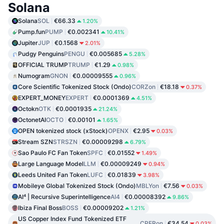
Solana
Solana
SOL
€66.33
1.20%
Pump.fun
PUMP
€0.002341
10.41%
Jupiter
JUP
€0.1568
2.01%
Pudgy Penguins
PENGU
€0.005685
5.28%
OFFICIAL TRUMP
TRUMP
€1.29
0.98%
Numogram
GNON
€0.00009555
0.96%
Core Scientific Tokenized Stock (Ondo)
CORZon
€18.18
0.37%
EXPERT_MONEY
EXPERT
€0.0001369
4.51%
Octokn
OTK
€0.0001935
21.24%
OctonetAI
OCTO
€0.00101
1.65%
OPEN tokenized stock (xStock)
OPENX
€2.95
0.03%
Stream SZN
STRSZN
€0.00009298
6.79%
Sao Paulo FC Fan Token
SPFC
€0.01552
1.49%
Large Language Model
LLM
€0.00009249
0.94%
Leeds United Fan Token
LUFC
€0.01839
3.98%
Mobileye Global Tokenized Stock (Ondo)
MBLYon
€7.56
0.03%
AI⁴ | Recursive Superintelligence
AI4
€0.00008392
9.86%
Ibiza Final Boss
BOSS
€0.00009202
1.21%
US Copper Index Fund Tokenized ETF
CPERon
€34.54
0.03%