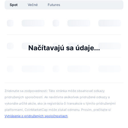
Spot
Večné
Futures
Načítavajú sa údaje...
Zrieknutie sa zodpovednosti: Táto stránka môže obsahovať odkazy
pridružených spoločností. Ak navštívite akékoľvek pridružené odkazy a
vykonáte určité akcie, ako je registrácia či transakcie s týmito pridruženými
platformami, CoinMarketCap môže získať odmenu. Prosím, prečítajte si
Vyhlásenie o pridružených spoločnostiach
.