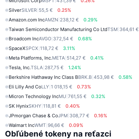
Microsoft Corp
MSFT
431,39 €
0.26%
Silver
SILVER
55,5 €
0.25%
Amazon.com Inc
AMZN
238,12 €
0.29%
Taiwan Semiconductor Manufacturing Co Ltd
TSM
364,61 €
Broadcom Inc
AVGO
372,54 €
0.68%
SpaceX
SPCX
118,72 €
3.11%
Meta Platforms, Inc.
META
514,27 €
0.41%
Tesla, Inc.
TSLA
287,75 €
1.24%
Berkshire Hathaway Inc Class B
BRK.B
453,98 €
0.58%
Eli Lilly And Co
LLY
1 018,15 €
0.73%
Micron Technology Inc
MU
761,55 €
0.32%
SK Hynix
SKHY
118,81 €
0.40%
JPmorgan Chase & Co
JPM
308,77 €
0.16%
Walmart Inc
WMT
96,66 €
0.09%
Obľúbené tokeny na reťazci