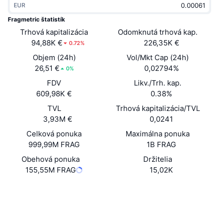
EUR
Trendy
Krypto ETF
Zistite
CMC MCP
Fragmetric štatistík
Trhová kapitalizácia
Nové
Odomknutá trhová kap.
Bitcoin ETF
x402
Noviny
94,88K €
226,35K €
0.72%
Krypto
Ethereum ETF
Objem (24h)
Vol/Mkt Cap (24h)
Akadémia
26,51 €
0,02794%
0%
Politika
FDV
Likv./Trh. kap.
Technická analýza
Preskúmať
609,98K €
0.38%
Šport
TVL
Trhová kapitalizácia/TVL
RSI
Videá
3,93M €
0,0241
Financie
MACD
Celková ponuka
Maximálna ponuka
Glosár
999,99M FRAG
1B FRAG
Technológia
Obehová ponuka
Držitelia
Deriváty
Kampane
155,55M FRAG
15,02K
NFT
Prehľad
Web
Výsadky
Website
Whitepaper
Sociálne siete
Celkové štatistiky NFT
Likvidácie
Diamantové odmeny
Kontraktné
FRAGME...3b4VD5