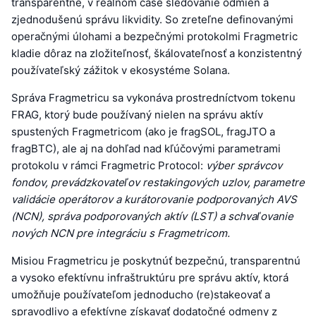
transparentné, v reálnom čase sledovanie odmien a
zjednodušenú správu likvidity. So zreteľne definovanými
operačnými úlohami a bezpečnými protokolmi Fragmetric
kladie dôraz na zložiteľnosť, škálovateľnosť a konzistentný
používateľský zážitok v ekosystéme Solana.
Správa Fragmetricu sa vykonáva prostredníctvom tokenu
FRAG, ktorý bude používaný nielen na správu aktív
spustených Fragmetricom (ako je fragSOL, fragJTO a
fragBTC), ale aj na dohľad nad kľúčovými parametrami
protokolu v rámci Fragmetric Protocol:
výber správcov
fondov, prevádzkovateľov restakingových uzlov, parametre
validácie operátorov a kurátorovanie podporovaných AVS
(NCN), správa podporovaných aktív (LST) a schvaľovanie
nových NCN pre integráciu s Fragmetricom.
Misiou Fragmetricu je poskytnúť bezpečnú, transparentnú
a vysoko efektívnu infraštruktúru pre správu aktív, ktorá
umožňuje používateľom jednoducho (re)stakeovať a
spravodlivo a efektívne získavať dodatočné odmeny z