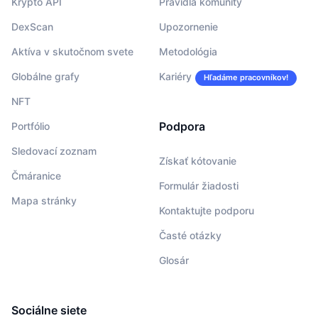
Krypto API
Pravidlá komunity
DexScan
Upozornenie
Aktíva v skutočnom svete
Metodológia
Globálne grafy
Kariéry
Hľadáme pracovníkov!
NFT
Podpora
Portfólio
Sledovací zoznam
Získať kótovanie
Čmáranice
Formulár žiadosti
Mapa stránky
Kontaktujte podporu
Časté otázky
Glosár
Sociálne siete