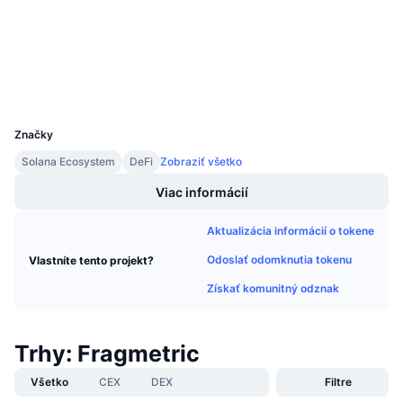
3.0
Hodnotenie (CertiK)
Nadchádzajúce predaje
Sadzby financovania
Učte sa a zarábajte
Prieskumníci
solscan.io
Peňaženky
Kalendáre
UCID
37238
Kalendár ICO
Značky
Solana Ecosystem
DeFi
Zobraziť všetko
Kalendár udalostí
Viac informácií
Aktualizácia informácií o tokene
Odoslať odomknutia tokenu
Vlastníte tento projekt?
Získať komunitný odznak
Trhy: Fragmetric
Všetko
CEX
DEX
Filtre