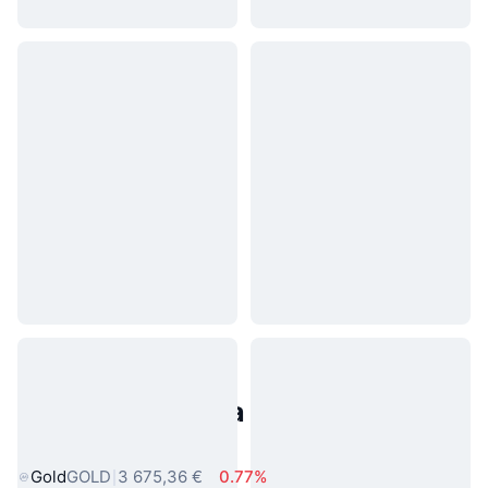
Populárne aktíva z reálneho
sveta
Gold
GOLD
3 675,36 €
0.77%