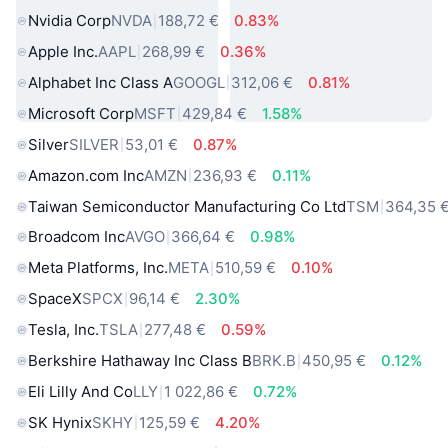
Nvidia Corp
NVDA
188,72 €
0.83%
Apple Inc.
AAPL
268,99 €
0.36%
Alphabet Inc Class A
GOOGL
312,06 €
0.81%
Microsoft Corp
MSFT
429,84 €
1.58%
Silver
SILVER
53,01 €
0.87%
Amazon.com Inc
AMZN
236,93 €
0.11%
Taiwan Semiconductor Manufacturing Co Ltd
TSM
364,35 
Broadcom Inc
AVGO
366,64 €
0.98%
Meta Platforms, Inc.
META
510,59 €
0.10%
SpaceX
SPCX
96,14 €
2.30%
Tesla, Inc.
TSLA
277,48 €
0.59%
Berkshire Hathaway Inc Class B
BRK.B
450,95 €
0.12%
Eli Lilly And Co
LLY
1 022,86 €
0.72%
SK Hynix
SKHY
125,59 €
4.20%