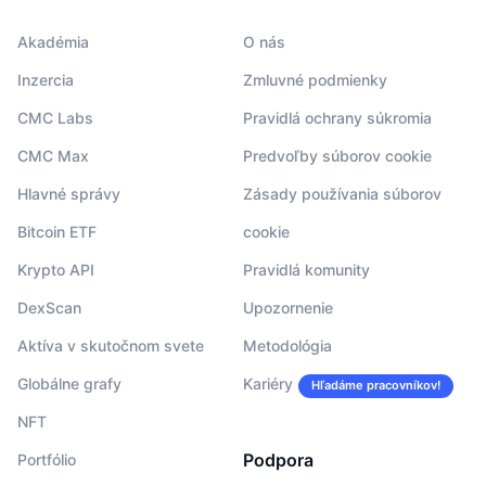
Akadémia
O nás
Inzercia
Zmluvné podmienky
CMC Labs
Pravidlá ochrany súkromia
CMC Max
Predvoľby súborov cookie
Hlavné správy
Zásady používania súborov
Bitcoin ETF
cookie
Krypto API
Pravidlá komunity
DexScan
Upozornenie
Aktíva v skutočnom svete
Metodológia
Globálne grafy
Kariéry
Hľadáme pracovníkov!
NFT
Podpora
Portfólio