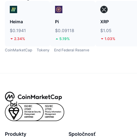
Heima
Pi
XRP
$0.1941
$0.09118
$1.05
2.34%
5.19%
1.03%
CoinMarketCap
Tokeny
End Federal Reserve
Produkty
Spoločnosť