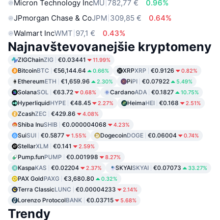
Micron Technology Inc
MU
782,77 €
0.96%
JPmorgan Chase & Co
JPM
309,85 €
0.64%
Walmart Inc
WMT
97,1 €
0.43%
Najnavštevovanejšie kryptomeny
ZIGChain
ZIG
€0.03441
11.99%
Bitcoin
BTC
€56,144.64
XRP
XRP
€0.9126
0.66%
0.82%
Ethereum
ETH
€1,659.96
Pi
PI
€0.07922
2.30%
5.49%
Solana
SOL
€63.72
Cardano
ADA
€0.1827
0.68%
10.75%
Hyperliquid
HYPE
€48.45
Heima
HEI
€0.168
2.27%
2.51%
Zcash
ZEC
€429.86
4.08%
Shiba Inu
SHIB
€0.000004068
4.23%
Sui
SUI
€0.5877
Dogecoin
DOGE
€0.06004
1.55%
0.74%
Stellar
XLM
€0.141
2.59%
Pump.fun
PUMP
€0.001998
8.27%
Kaspa
KAS
€0.02204
SKYAI
SKYAI
€0.07073
2.37%
33.27%
PAX Gold
PAXG
€3,680.80
0.32%
Terra Classic
LUNC
€0.00004233
2.14%
Lorenzo Protocol
BANK
€0.03715
5.68%
Trendy