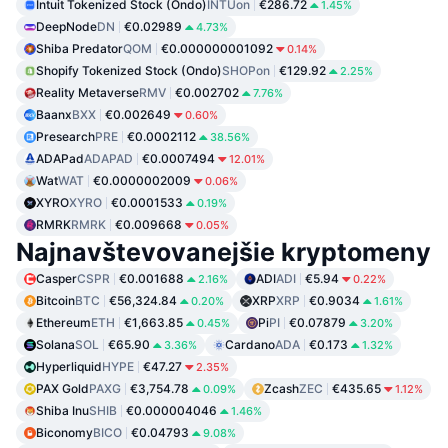
Intuit Tokenized Stock (Ondo)
INTUon
€286.72
1.45%
DeepNode
DN
€0.02989
4.73%
Shiba Predator
QOM
€0.000000001092
0.14%
Shopify Tokenized Stock (Ondo)
SHOPon
€129.92
2.25%
Reality Metaverse
RMV
€0.002702
7.76%
Baanx
BXX
€0.002649
0.60%
Presearch
PRE
€0.0002112
38.56%
ADAPad
ADAPAD
€0.0007494
12.01%
Wat
WAT
€0.0000002009
0.06%
XYRO
XYRO
€0.0001533
0.19%
RMRK
RMRK
€0.009668
0.05%
Najnavštevovanejšie kryptomeny
Casper
CSPR
€0.001688
ADI
ADI
€5.94
2.16%
0.22%
Bitcoin
BTC
€56,324.84
XRP
XRP
€0.9034
0.20%
1.61%
Ethereum
ETH
€1,663.85
Pi
PI
€0.07879
0.45%
3.20%
Solana
SOL
€65.90
Cardano
ADA
€0.173
3.36%
1.32%
Hyperliquid
HYPE
€47.27
2.35%
PAX Gold
PAXG
€3,754.78
Zcash
ZEC
€435.65
0.09%
1.12%
Shiba Inu
SHIB
€0.000004046
1.46%
Biconomy
BICO
€0.04793
9.08%