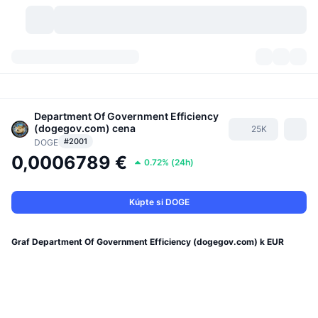
Kryptomeny
Prehľady
Kryptomeny
DexScan
Department Of Government Efficiency
Trhy
Poradie
(dogegov.com)
cena
25K
#2001
DOGE
Signály
Burzy
Kategórie
New
Prehľad trhu
0,0006789 €
0.72%
(
24h
)
Trendujúce
Komunita
Historické záznamy
Spotový trh
Centralizované burzy
Kúpte si DOGE
Nový
Informačné kanály
API
Odomknutia tokenov
Počet kryptomien
Spot
Graf Department Of Government Efficiency (dogegov.com) k EUR
Rastúce
Témy
Výnosy
Produkty
Pokladnice Bitcoin
Deriváty
API
Prieskumník mémov
Živé relácie
Aktíva v skutočnom svete
Pokladnice BNB
Produkty
Krypto API
Decentralizované burzy