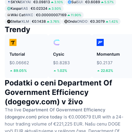
SKYAI
SKYAI
€0.09813
Sui
SUI
€0.6089
3.10%
5.57%
Kaspa
KAS
€0.02324
3.50%
Wiki Cat
WKC
€0.00000007169
11.90%
Stellar
XLM
€0.1438
Ondo
ONDO
€0.3079
3.76%
1.42%
Trendy
Tutorial
Cysic
Momentum
$0.06662
$0.8283
$0.2137
89.05%
1.02%
22.62%
Podatki o ceni Department Of
Government Efficiency
(dogegov.com) v živo
The live
Department Of Government Efficiency
(dogegov.com) price today
is €0.000679 EUR with a 24-
hour trading volume of €221,225 EUR.
Našu cenu DOGE
voči EUR aktualizujeme v reálnom čase.
Department Of