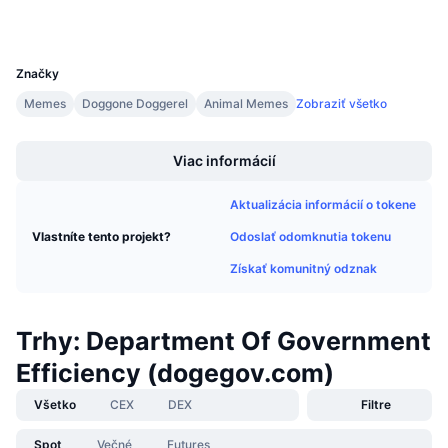
Peňaženky
Nadchádzajúce predaje
Sadzby financovania
Učte sa a zarábajte
UCID
32778
Značky
Kalendáre
Memes
Doggone Doggerel
Animal Memes
Zobraziť všetko
Boost
Kalendár ICO
Viac informácií
Kalendár udalostí
Aktualizácia informácií o tokene
Odoslať odomknutia tokenu
Vlastníte tento projekt?
Získať komunitný odznak
Trhy: Department Of Government
Efficiency (dogegov.com)
Všetko
CEX
DEX
Filtre
Spot
Večné
Futures