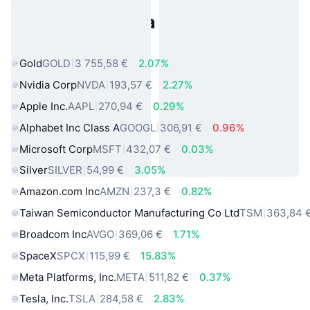
Populárne aktíva z reálneho
sveta
Gold
GOLD
3 755,58 €
2.07%
Nvidia Corp
NVDA
193,57 €
2.27%
Apple Inc.
AAPL
270,94 €
0.29%
Alphabet Inc Class A
GOOGL
306,91 €
0.96%
Microsoft Corp
MSFT
432,07 €
0.03%
Silver
SILVER
54,99 €
3.05%
Amazon.com Inc
AMZN
237,3 €
0.82%
Taiwan Semiconductor Manufacturing Co Ltd
TSM
363,84 
Broadcom Inc
AVGO
369,06 €
1.71%
SpaceX
SPCX
115,99 €
15.83%
Meta Platforms, Inc.
META
511,82 €
0.37%
Tesla, Inc.
TSLA
284,58 €
2.83%