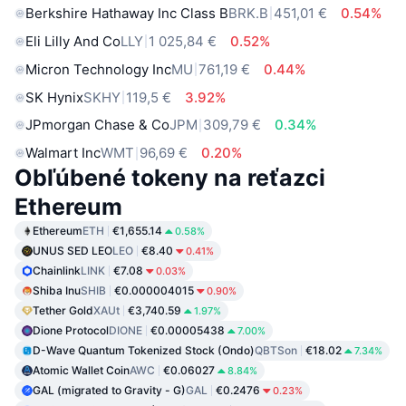
Berkshire Hathaway Inc Class B
BRK.B
451,01 €
0.54%
Eli Lilly And Co
LLY
1 025,84 €
0.52%
Micron Technology Inc
MU
761,19 €
0.44%
SK Hynix
SKHY
119,5 €
3.92%
JPmorgan Chase & Co
JPM
309,79 €
0.34%
Walmart Inc
WMT
96,69 €
0.20%
Obľúbené tokeny na reťazci
Ethereum
Ethereum
ETH
€1,655.14
0.58%
UNUS SED LEO
LEO
€8.40
0.41%
Chainlink
LINK
€7.08
0.03%
Shiba Inu
SHIB
€0.000004015
0.90%
Tether Gold
XAUt
€3,740.59
1.97%
Dione Protocol
DIONE
€0.00005438
7.00%
D-Wave Quantum Tokenized Stock (Ondo)
QBTSon
€18.02
7.34%
Atomic Wallet Coin
AWC
€0.06027
8.84%
GAL (migrated to Gravity - G)
GAL
€0.2476
0.23%