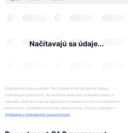
Načítavajú sa údaje...
Zrieknutie sa zodpovednosti: Táto stránka môže obsahovať odkazy
pridružených spoločností. Ak navštívite akékoľvek pridružené odkazy a
vykonáte určité akcie, ako je registrácia či transakcie s týmito pridruženými
platformami, CoinMarketCap môže získať odmenu. Prosím, prečítajte si
Vyhlásenie o pridružených spoločnostiach
.