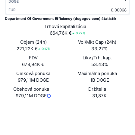
DOGE
Trendy
Krypto ETF
Zistite
CMC MCP
EUR
Department Of Government Efficiency (dogegov.com) štatistík
Nové
Bitcoin ETF
x402
Noviny
Trhová kapitalizácia
664,76K €
0.72%
Krypto
Ethereum ETF
Akadémia
Objem (24h)
Vol/Mkt Cap (24h)
221,22K €
Politika
33,27%
0.17%
Technická analýza
Preskúmať
FDV
Likv./Trh. kap.
Šport
678,94K €
53.43%
RSI
Videá
Celková ponuka
Maximálna ponuka
Financie
979,11M DOGE
1B DOGE
MACD
Glosár
Obehová ponuka
Držitelia
Technológia
979,11M DOGE
31,87K
Deriváty
Kampane
Web
Website
NFT
Sociálne siete
Prehľad
Výsadky
Kontraktné
0x1121...98AAc5
Celkové štatistiky NFT
Likvidácie
Diamantové odmeny
Prieskumníci
etherscan.io