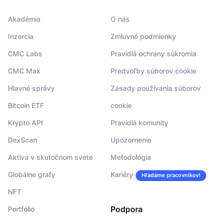
Akadémia
O nás
Inzercia
Zmluvné podmienky
CMC Labs
Pravidlá ochrany súkromia
CMC Max
Predvoľby súborov cookie
Hlavné správy
Zásady používania súborov
Bitcoin ETF
cookie
Krypto API
Pravidlá komunity
DexScan
Upozornenie
Aktíva v skutočnom svete
Metodológia
Globálne grafy
Kariéry
Hľadáme pracovníkov!
NFT
Podpora
Portfólio