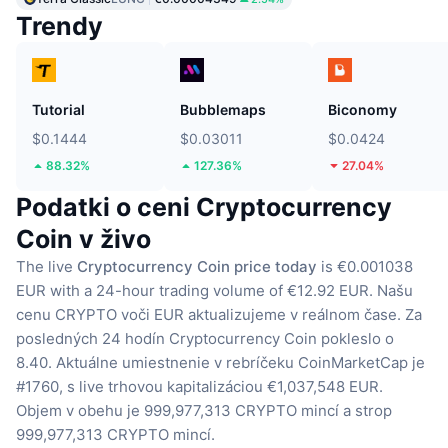
Trendy
Tutorial
Bubblemaps
Biconomy
$0.1444
$0.03011
$0.0424
88.32%
127.36%
27.04%
Podatki o ceni Cryptocurrency
Coin v živo
The live
Cryptocurrency Coin price today
is €0.001038
EUR with a 24-hour trading volume of €12.92 EUR.
Našu
cenu CRYPTO voči EUR aktualizujeme v reálnom čase.
Za
posledných 24 hodín Cryptocurrency Coin pokleslo o
8.40.
Aktuálne umiestnenie v rebríčeku CoinMarketCap je
#1760, s live trhovou kapitalizáciou €1,037,548 EUR.
Objem v obehu je 999,977,313 CRYPTO mincí
a strop
999,977,313 CRYPTO mincí.