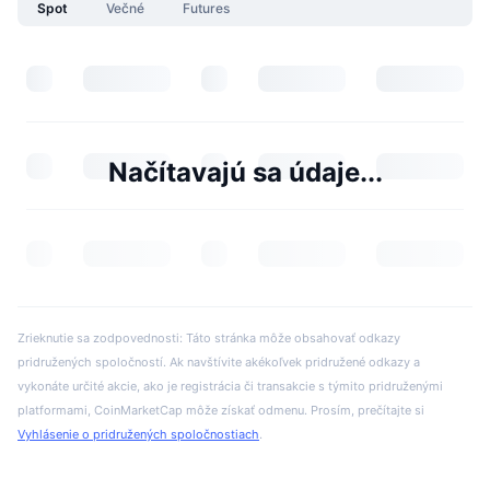
Spot
Večné
Futures
Načítavajú sa údaje...
Zrieknutie sa zodpovednosti: Táto stránka môže obsahovať odkazy
pridružených spoločností. Ak navštívite akékoľvek pridružené odkazy a
vykonáte určité akcie, ako je registrácia či transakcie s týmito pridruženými
platformami, CoinMarketCap môže získať odmenu. Prosím, prečítajte si
Vyhlásenie o pridružených spoločnostiach
.