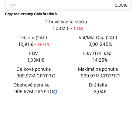
Trendy
EUR
Krypto ETF
Zistite
CMC MCP
Cryptocurrency Coin štatistík
Nové
Bitcoin ETF
Trhová kapitalizácia
x402
Noviny
1,03M €
8.39%
Krypto
Ethereum ETF
Objem (24h)
Vol/Mkt Cap (24h)
Akadémia
12,91 €
0,001245%
99.78%
Politika
Technická analýza
FDV
Likv./Trh. kap.
Preskúmať
1,03M €
14.25%
Šport
RSI
Videá
Celková ponuka
Maximálna ponuka
999,97M CRYPTO
999.97M CRYPTO
Financie
MACD
Glosár
Obehová ponuka
Držitelia
999,97M CRYPTO
3,04K
Technológia
Deriváty
Kampane
Web
Website
Sociálne siete
NFT
Prehľad
Výsadky
0x78D1...c5aa0A
Kontraktné
Celkové štatistiky NFT
Likvidácie
Diamantové odmeny
etherscan.io