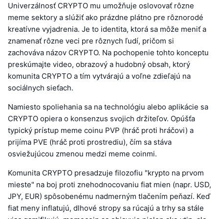
Univerzálnosť CRYPTO mu umožňuje oslovovať rôzne
meme sektory a slúžiť ako prázdne plátno pre rôznorodé
kreatívne vyjadrenia. Je to identita, ktorá sa môže meniť a
znamenať rôzne veci pre rôznych ľudí, pričom si
zachováva názov CRYPTO. Na pochopenie tohto konceptu
preskúmajte video, obrazový a hudobný obsah, ktorý
komunita CRYPTO a tím vytvárajú a voľne zdieľajú na
sociálnych sieťach.
Namiesto spoliehania sa na technológiu alebo aplikácie sa
CRYPTO opiera o konsenzus svojich držiteľov. Opúšťa
typický prístup meme coinu PVP (hráč proti hráčovi) a
prijíma PVE (hráč proti prostrediu), čím sa stáva
osviežujúcou zmenou medzi meme coinmi.
Komunita CRYPTO presadzuje filozofiu "krypto na prvom
mieste" na boj proti znehodnocovaniu fiat mien (napr. USD,
JPY, EUR) spôsobenému nadmerným tlačením peňazí. Keď
fiat meny inflatujú, dlhové stropy sa rúcajú a trhy sa stále