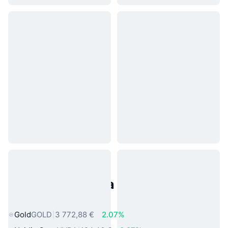
Populárne aktíva z reálneho
sveta
Gold
GOLD
3 772,88 €
2.07%