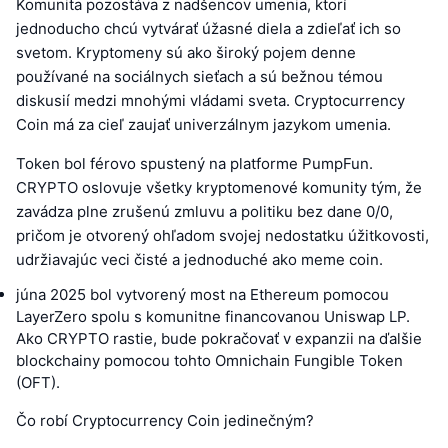
Komunita pozostáva z nadšencov umenia, ktorí
jednoducho chcú vytvárať úžasné diela a zdieľať ich so
svetom. Kryptomeny sú ako široký pojem denne
používané na sociálnych sieťach a sú bežnou témou
diskusií medzi mnohými vládami sveta. Cryptocurrency
Coin má za cieľ zaujať univerzálnym jazykom umenia.
Token bol férovo spustený na platforme PumpFun.
CRYPTO oslovuje všetky kryptomenové komunity tým, že
zavádza plne zrušenú zmluvu a politiku bez dane 0/0,
pričom je otvorený ohľadom svojej nedostatku úžitkovosti,
udržiavajúc veci čisté a jednoduché ako meme coin.
júna 2025 bol vytvorený most na Ethereum pomocou
LayerZero spolu s komunitne financovanou Uniswap LP.
Ako CRYPTO rastie, bude pokračovať v expanzii na ďalšie
blockchainy pomocou tohto Omnichain Fungible Token
(OFT).
Čo robí Cryptocurrency Coin jedinečným?