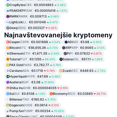
CropBytes
CBX
€0.0004863
0.46%
PEAKDEFI
PEAK
€0.00005416
1.57%
RMRK
RMRK
€0.009713
0.46%
LightLink
LL
€0.001046
0.47%
Geeq
GEEQ
€0.002327
0.42%
Najnavštevovanejšie kryptomeny
Casper
CSPR
€0.001688
ADI
ADI
€5.98
0.54%
0.50%
Bitcoin
BTC
€56,655.36
XRP
XRP
€0.9065
0.73%
0.13%
Ethereum
ETH
€1,671.39
Pi
PI
€0.07832
0.59%
0.67%
Tutorial
TUT
€0.1255
Solana
SOL
€67.11
89.20%
1.80%
PAX Gold
PAXG
€3,782.77
0.78%
Cardano
ADA
€0.1718
Zcash
ZEC
€449.93
0.76%
2.73%
Hyperliquid
HYPE
€47.69
0.46%
Audiera
BEAT
€3.08
31.60%
Shiba Inu
SHIB
€0.000004035
0.10%
Sui
SUI
€0.6108
Biconomy
BICO
€0.03685
1.14%
26.71%
Bittensor
TAO
€180.62
5.70%
Dogecoin
DOGE
€0.0614
0.13%
Pump.fun
PUMP
€0.00234
15.05%
Terra Classic
LUNC
€0.00004349
2.54%