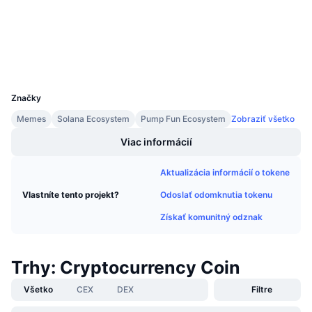
Prieskumníci
Nadchádzajúce predaje
Sadzby financovania
Učte sa a zarábajte
Peňaženky
Kalendáre
UCID
36632
Značky
Kalendár ICO
Memes
Solana Ecosystem
Pump Fun Ecosystem
Zobraziť všetko
Kalendár udalostí
Viac informácií
Aktualizácia informácií o tokene
Odoslať odomknutia tokenu
Vlastníte tento projekt?
Získať komunitný odznak
Trhy: Cryptocurrency Coin
Všetko
CEX
DEX
Filtre