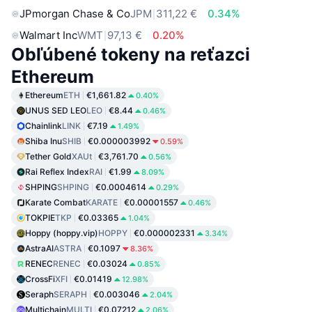
JPmorgan Chase & Co
JPM
311,22 €
0.34%
Walmart Inc
WMT
97,13 €
0.20%
Obľúbené tokeny na reťazci
Ethereum
Ethereum
ETH
€1,661.82
0.40%
UNUS SED LEO
LEO
€8.44
0.46%
Chainlink
LINK
€7.19
1.49%
Shiba Inu
SHIB
€0.000003992
0.59%
Tether Gold
XAUt
€3,761.70
0.56%
Rai Reflex Index
RAI
€1.99
8.09%
SHPING
SHPING
€0.0004614
0.29%
Karate Combat
KARATE
€0.00001557
0.46%
TOKPIE
TKP
€0.03365
1.04%
Hoppy (hoppy.vip)
HOPPY
€0.000002331
3.34%
AstraAI
ASTRA
€0.1097
8.36%
RENEC
RENEC
€0.03024
0.85%
CrossFi
XFI
€0.01419
12.98%
Seraph
SERAPH
€0.003046
2.04%
Multichain
MULTI
€0.07212
2.06%