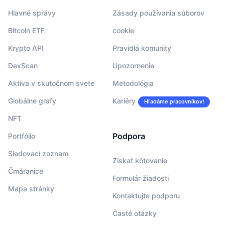
Hlavné správy
Zásady používania súborov
Bitcoin ETF
cookie
Krypto API
Pravidlá komunity
DexScan
Upozornenie
Aktíva v skutočnom svete
Metodológia
Globálne grafy
Kariéry
Hľadáme pracovníkov!
NFT
Podpora
Portfólio
Sledovací zoznam
Získať kótovanie
Čmáranice
Formulár žiadosti
Mapa stránky
Kontaktujte podporu
Časté otázky