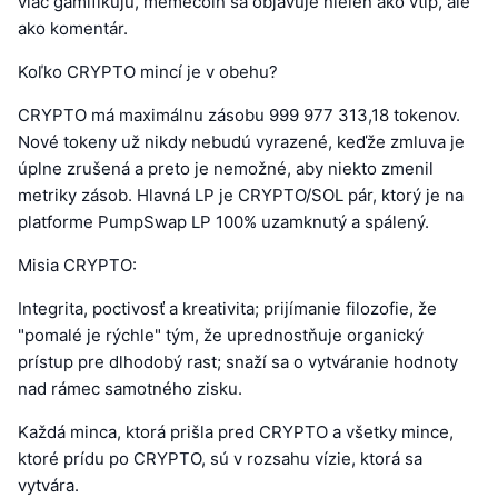
viac gamifikujú, memecoin sa objavuje nielen ako vtip, ale
ako komentár.
Koľko CRYPTO mincí je v obehu?
CRYPTO má maximálnu zásobu 999 977 313,18 tokenov.
Nové tokeny už nikdy nebudú vyrazené, keďže zmluva je
úplne zrušená a preto je nemožné, aby niekto zmenil
metriky zásob. Hlavná LP je CRYPTO/SOL pár, ktorý je na
platforme PumpSwap LP 100% uzamknutý a spálený.
Misia CRYPTO:
Integrita, poctivosť a kreativita; prijímanie filozofie, že
"pomalé je rýchle" tým, že uprednostňuje organický
prístup pre dlhodobý rast; snaží sa o vytváranie hodnoty
nad rámec samotného zisku.
Každá minca, ktorá prišla pred CRYPTO a všetky mince,
ktoré prídu po CRYPTO, sú v rozsahu vízie, ktorá sa
vytvára.