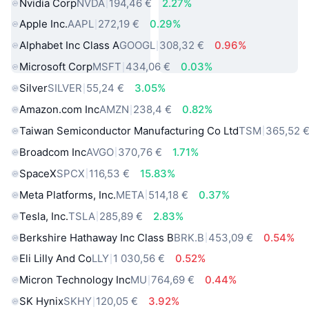
Nvidia Corp
NVDA
194,46 €
2.27%
Apple Inc.
AAPL
272,19 €
0.29%
Alphabet Inc Class A
GOOGL
308,32 €
0.96%
Microsoft Corp
MSFT
434,06 €
0.03%
Silver
SILVER
55,24 €
3.05%
Amazon.com Inc
AMZN
238,4 €
0.82%
Taiwan Semiconductor Manufacturing Co Ltd
TSM
365,52 
Broadcom Inc
AVGO
370,76 €
1.71%
SpaceX
SPCX
116,53 €
15.83%
Meta Platforms, Inc.
META
514,18 €
0.37%
Tesla, Inc.
TSLA
285,89 €
2.83%
Berkshire Hathaway Inc Class B
BRK.B
453,09 €
0.54%
Eli Lilly And Co
LLY
1 030,56 €
0.52%
Micron Technology Inc
MU
764,69 €
0.44%
SK Hynix
SKHY
120,05 €
3.92%