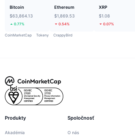
Bitcoin
Ethereum
XRP
$63,864.13
$1,869.53
$1.08
0.77%
0.54%
0.07%
CoinMarketCap
Tokeny
CrappyBird
Produkty
Spoločnosť
Akadémia
O nás