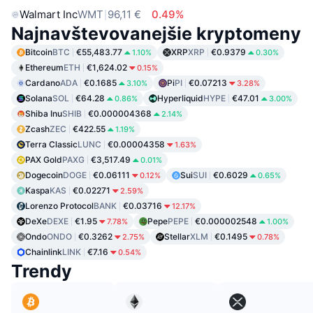
Walmart Inc
WMT
96,11 €
0.49%
Najnavštevovanejšie kryptomeny
Bitcoin
BTC
€55,483.77
XRP
XRP
€0.9379
1.10%
0.30%
Ethereum
ETH
€1,624.02
0.15%
Cardano
ADA
€0.1685
Pi
PI
€0.07213
3.10%
3.28%
Solana
SOL
€64.28
Hyperliquid
HYPE
€47.01
0.86%
3.00%
Shiba Inu
SHIB
€0.000004368
2.14%
Zcash
ZEC
€422.55
1.19%
Terra Classic
LUNC
€0.00004358
1.63%
PAX Gold
PAXG
€3,517.49
0.01%
Dogecoin
DOGE
€0.06111
Sui
SUI
€0.6029
0.12%
0.65%
Kaspa
KAS
€0.02271
2.59%
Lorenzo Protocol
BANK
€0.03716
12.17%
DeXe
DEXE
€1.95
Pepe
PEPE
€0.000002548
7.78%
1.00%
Ondo
ONDO
€0.3262
Stellar
XLM
€0.1495
2.75%
0.78%
Chainlink
LINK
€7.16
0.54%
Trendy