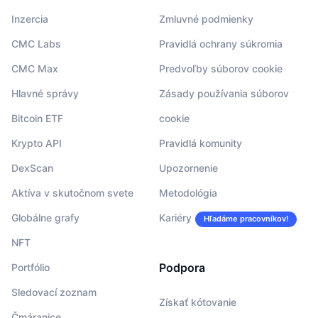
Inzercia
Zmluvné podmienky
CMC Labs
Pravidlá ochrany súkromia
CMC Max
Predvoľby súborov cookie
Hlavné správy
Zásady používania súborov
Bitcoin ETF
cookie
Krypto API
Pravidlá komunity
DexScan
Upozornenie
Aktíva v skutočnom svete
Metodológia
Globálne grafy
Kariéry
Hľadáme pracovníkov!
NFT
Podpora
Portfólio
Sledovací zoznam
Získať kótovanie
Čmáranice