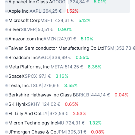
Alphabet Inc Class A
GOOGL
324,84 €
5.01%
Apple Inc.
AAPL
264,25 €
1.52%
Microsoft Corp
MSFT
424,31 €
5.12%
Silver
SILVER
50,51 €
0.90%
Amazon.com Inc
AMZN
247,91 €
5.10%
Taiwan Semiconductor Manufacturing Co Ltd
TSM
352,73 
Broadcom Inc
AVGO
339,99 €
0.55%
Meta Platforms, Inc.
META
514,25 €
6.35%
SpaceX
SPCX
97,1 €
3.16%
Tesla, Inc.
TSLA
279,9 €
3.55%
Berkshire Hathaway Inc Class B
BRK.B
444,14 €
0.04%
SK Hynix
SKHY
124,02 €
0.65%
Eli Lilly And Co
LLY
972,59 €
2.53%
Micron Technology Inc
MU
724,31 €
1.32%
JPmorgan Chase & Co
JPM
305,31 €
0.08%