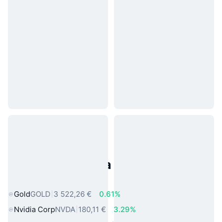
Populárne aktíva z reálneho
sveta
Gold
GOLD
3 522,26 €
0.61%
Nvidia Corp
NVDA
180,11 €
3.29%