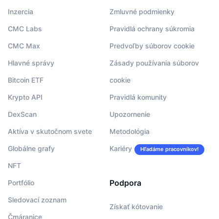
Inzercia
Zmluvné podmienky
CMC Labs
Pravidlá ochrany súkromia
CMC Max
Predvoľby súborov cookie
Hlavné správy
Zásady používania súborov
Bitcoin ETF
cookie
Krypto API
Pravidlá komunity
DexScan
Upozornenie
Aktíva v skutočnom svete
Metodológia
Globálne grafy
Kariéry
Hľadáme pracovníkov!
NFT
Podpora
Portfólio
Sledovací zoznam
Získať kótovanie
Čmáranice