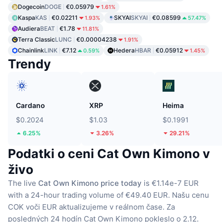
Dogecoin
DOGE
€0.05979
1.61%
Kaspa
KAS
€0.02211
SKYAI
SKYAI
€0.08599
1.93%
57.47%
Audiera
BEAT
€1.78
11.81%
Terra Classic
LUNC
€0.00004238
1.91%
Chainlink
LINK
€7.12
Hedera
HBAR
€0.05912
0.59%
1.45%
Trendy
Cardano
XRP
Heima
$0.2024
$1.03
$0.1991
6.25%
3.26%
29.21%
Podatki o ceni Cat Own Kimono v
živo
The live
Cat Own Kimono price today
is €1.14e-7 EUR
with a 24-hour trading volume of €49.40 EUR.
Našu cenu
COK voči EUR aktualizujeme v reálnom čase.
Za
posledných 24 hodín Cat Own Kimono pokleslo o 2.12.