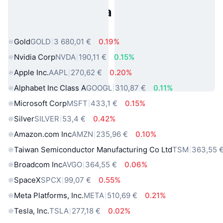
Populárne aktíva z reálneho
sveta
Gold
GOLD
3 680,01 €
0.19%
Nvidia Corp
NVDA
190,11 €
0.15%
Apple Inc.
AAPL
270,62 €
0.20%
Alphabet Inc Class A
GOOGL
310,87 €
0.11%
Microsoft Corp
MSFT
433,1 €
0.15%
Silver
SILVER
53,4 €
0.42%
Amazon.com Inc
AMZN
235,96 €
0.10%
Taiwan Semiconductor Manufacturing Co Ltd
TSM
363,55 
Broadcom Inc
AVGO
364,55 €
0.06%
SpaceX
SPCX
99,07 €
0.55%
Meta Platforms, Inc.
META
510,69 €
0.21%
Tesla, Inc.
TSLA
277,18 €
0.02%