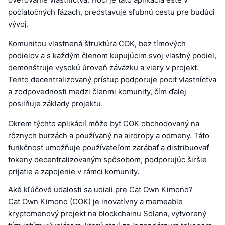
počiatočných fázach, predstavuje sľubnú cestu pre budúci
vývoj.
Komunitou vlastnená štruktúra COK, bez tímových
podielov a s každým členom kupujúcim svoj vlastný podiel,
demonštruje vysokú úroveň záväzku a viery v projekt.
Tento decentralizovaný prístup podporuje pocit vlastníctva
a zodpovednosti medzi členmi komunity, čím ďalej
posilňuje základy projektu.
Okrem týchto aplikácií môže byť COK obchodovaný na
rôznych burzách a používaný na airdropy a odmeny. Táto
funkčnosť umožňuje používateľom zarábať a distribuovať
tokeny decentralizovaným spôsobom, podporujúc širšie
prijatie a zapojenie v rámci komunity.
Aké kľúčové udalosti sa udiali pre Cat Own Kimono?
Cat Own Kimono (COK) je inovatívny a memeable
kryptomenový projekt na blockchainu Solana, vytvorený