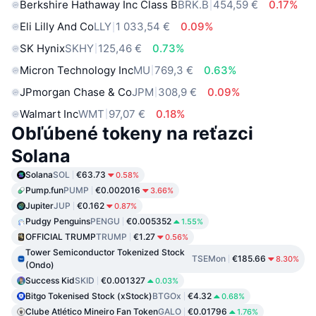
Berkshire Hathaway Inc Class B
BRK.B
454,59 €
0.17%
Eli Lilly And Co
LLY
1 033,54 €
0.09%
SK Hynix
SKHY
125,46 €
0.73%
Micron Technology Inc
MU
769,3 €
0.63%
JPmorgan Chase & Co
JPM
308,9 €
0.09%
Walmart Inc
WMT
97,07 €
0.18%
Obľúbené tokeny na reťazci
Solana
Solana
SOL
€63.73
0.58%
Pump.fun
PUMP
€0.002016
3.66%
Jupiter
JUP
€0.162
0.87%
Pudgy Penguins
PENGU
€0.005352
1.55%
OFFICIAL TRUMP
TRUMP
€1.27
0.56%
Tower Semiconductor Tokenized Stock
TSEMon
€185.66
8.30%
(Ondo)
Success Kid
SKID
€0.001327
0.03%
Bitgo Tokenised Stock (xStock)
BTGOx
€4.32
0.68%
Clube Atlético Mineiro Fan Token
GALO
€0.01796
1.76%