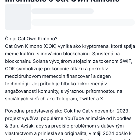
Čo je Cat Own Kimono?
Cat Own Kimono (COK) vyniká ako kryptomena, ktorá spája
meme kultúru s inováciou blockchainu. Spustená na
blockchainu Solana vývojárom stojacim za tokenom $WIF,
COK symbolizuje prekonanie útlaku a pokrok v
medzidruhovom memecoin financovaní a degen
technológii. Jej príbeh je hlboko zakorenený v
angažovanosti komunity, s výraznou prítomnosťou na
sociálnych sieťach ako Telegram, Twitter a X.
Pôvodne predstavený ako Cok the Cat v novembri 2023,
projekt využíval populárne YouTube animácie od Noodles
& Bun. Avšak, aby sa predišlo problémom s duševným
vlastníctvom a priniesla sa originalita, v máji 2024 došlo k