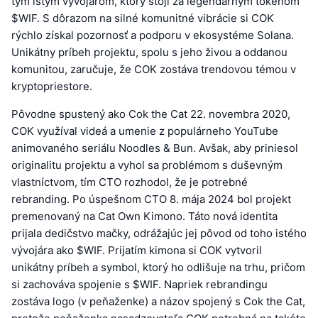
tým istým vývojárom, ktorý stojí za legendárnym tokenom
$WIF. S dôrazom na silné komunitné vibrácie si COK
rýchlo získal pozornosť a podporu v ekosystéme Solana.
Unikátny príbeh projektu, spolu s jeho živou a oddanou
komunitou, zaručuje, že COK zostáva trendovou témou v
kryptopriestore.
Pôvodne spustený ako Cok the Cat 22. novembra 2020,
COK využíval videá a umenie z populárneho YouTube
animovaného seriálu Noodles & Bun. Avšak, aby priniesol
originalitu projektu a vyhol sa problémom s duševným
vlastníctvom, tím CTO rozhodol, že je potrebné
rebranding. Po úspešnom CTO 8. mája 2024 bol projekt
premenovaný na Cat Own Kimono. Táto nová identita
prijala dedičstvo mačky, odrážajúc jej pôvod od toho istého
vývojára ako $WIF. Prijatím kimona si COK vytvoril
unikátny príbeh a symbol, ktorý ho odlišuje na trhu, pričom
si zachováva spojenie s $WIF. Napriek rebrandingu
zostáva logo (v peňaženke) a názov spojený s Cok the Cat,