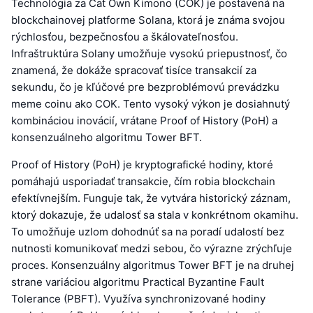
Technológia za Cat Own Kimono (COK) je postavená na
blockchainovej platforme Solana, ktorá je známa svojou
rýchlosťou, bezpečnosťou a škálovateľnosťou.
Infraštruktúra Solany umožňuje vysokú priepustnosť, čo
znamená, že dokáže spracovať tisíce transakcií za
sekundu, čo je kľúčové pre bezproblémovú prevádzku
meme coinu ako COK. Tento vysoký výkon je dosiahnutý
kombináciou inovácií, vrátane Proof of History (PoH) a
konsenzuálneho algoritmu Tower BFT.
Proof of History (PoH) je kryptografické hodiny, ktoré
pomáhajú usporiadať transakcie, čím robia blockchain
efektívnejším. Funguje tak, že vytvára historický záznam,
ktorý dokazuje, že udalosť sa stala v konkrétnom okamihu.
To umožňuje uzlom dohodnúť sa na poradí udalostí bez
nutnosti komunikovať medzi sebou, čo výrazne zrýchľuje
proces. Konsenzuálny algoritmus Tower BFT je na druhej
strane variáciou algoritmu Practical Byzantine Fault
Tolerance (PBFT). Využíva synchronizované hodiny