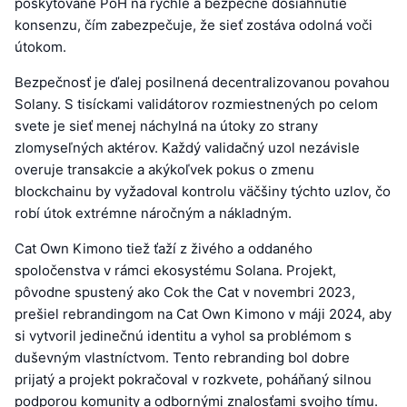
poskytované PoH na rýchle a bezpečné dosiahnutie
konsenzu, čím zabezpečuje, že sieť zostáva odolná voči
útokom.
Bezpečnosť je ďalej posilnená decentralizovanou povahou
Solany. S tisíckami validátorov rozmiestnených po celom
svete je sieť menej náchylná na útoky zo strany
zlomyseľných aktérov. Každý validačný uzol nezávisle
overuje transakcie a akýkoľvek pokus o zmenu
blockchainu by vyžadoval kontrolu väčšiny týchto uzlov, čo
robí útok extrémne náročným a nákladným.
Cat Own Kimono tiež ťaží z živého a oddaného
spoločenstva v rámci ekosystému Solana. Projekt,
pôvodne spustený ako Cok the Cat v novembri 2023,
prešiel rebrandingom na Cat Own Kimono v máji 2024, aby
si vytvoril jedinečnú identitu a vyhol sa problémom s
duševným vlastníctvom. Tento rebranding bol dobre
prijatý a projekt pokračoval v rozkvete, poháňaný silnou
podporou komunity a odbornými znalosťami svojho tímu.