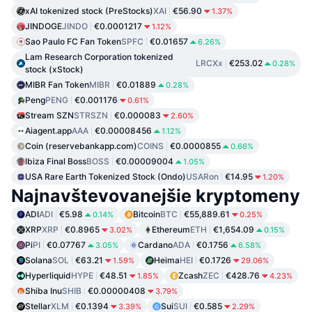
xAI tokenized stock (PreStocks)
XAI
€56.90
1.37%
JINDOGE
JINDO
€0.0001217
1.12%
Sao Paulo FC Fan Token
SPFC
€0.01657
6.26%
Lam Research Corporation tokenized
LRCXx
€253.02
0.28%
stock (xStock)
MIBR Fan Token
MIBR
€0.01889
0.28%
Peng
PENG
€0.001176
0.61%
Stream SZN
STRSZN
€0.000083
2.60%
Aiagent.app
AAA
€0.00008456
1.12%
Coin (reservebankapp.com)
COINS
€0.0000855
0.66%
Ibiza Final Boss
BOSS
€0.00009004
1.05%
USA Rare Earth Tokenized Stock (Ondo)
USARon
€14.95
1.20%
Najnavštevovanejšie kryptomeny
ADI
ADI
€5.98
Bitcoin
BTC
€55,889.61
0.14%
0.25%
XRP
XRP
€0.8965
Ethereum
ETH
€1,654.09
3.02%
0.15%
Pi
PI
€0.07767
Cardano
ADA
€0.1756
3.05%
6.58%
Solana
SOL
€63.21
Heima
HEI
€0.1726
1.59%
29.06%
Hyperliquid
HYPE
€48.51
Zcash
ZEC
€428.76
1.85%
4.23%
Shiba Inu
SHIB
€0.00000408
3.79%
Stellar
XLM
€0.1394
Sui
SUI
€0.585
3.39%
2.29%