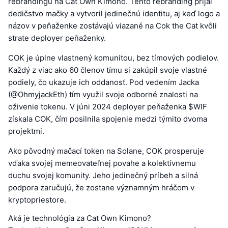
rebrandingu na Cat Own Kimono. Tento rebranding prijal
dedičstvo mačky a vytvoril jedinečnú identitu, aj keď logo a
názov v peňaženke zostávajú viazané na Cok the Cat kvôli
strate deployer peňaženky.
COK je úplne vlastnený komunitou, bez tímových podielov.
Každý z viac ako 60 členov tímu si zakúpil svoje vlastné
podiely, čo ukazuje ich oddanosť. Pod vedením Jacka
(@OhmyjackEth) tím využil svoje odborné znalosti na
oživenie tokenu. V júni 2024 deployer peňaženka $WIF
získala COK, čím posilnila spojenie medzi týmito dvoma
projektmi.
Ako pôvodný mačací token na Solane, COK prosperuje
vďaka svojej memeovateľnej povahe a kolektívnemu
duchu svojej komunity. Jeho jedinečný príbeh a silná
podpora zaručujú, že zostane významným hráčom v
kryptopriestore.
Aká je technológia za Cat Own Kimono?