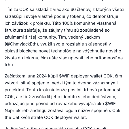
Tím za COK sa skladá z viac ako 60 členov, z ktorých všetci
si zakúpili svoje vlastné podiely tokenu, čo demonštruje
ich záväzok k projektu. Táto 100% komunitne vlastnená
štruktúra zaisťuje, že záujmy tímu sú zosúladené so
záujmami širšej komunity. Tím, vedený Jackom
(@OhmyjackEth), využil svoje rozsiahle skúsenosti v
oblasti blockchainovej technológie na vdýchnutie nového
života do tokenu, čím ešte viac upevnil jeho prítomnosť na
trhu.
Začiatkom júna 2024 kúpil $WIF deployer wallet COK, čím
vytvoril silné spojenie medzi týmito dvoma významnými
projektmi. Tento krok nielenže posilnil trhovú prítomnosť
COK, ale tiež zosúladil jeho identitu s jeho dedičstvom,
odrážajúc jeho pôvod od rovnakého vývojára ako $WIF.
Napriek rebrandingu zostáva logo a názov spojené s Cok
the Cat kvôli strate COK deployer wallet.
Jedinečný príbeh a memeable povaha COK zaujali