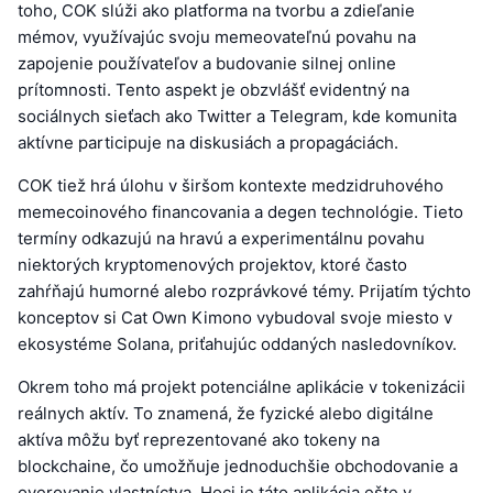
toho, COK slúži ako platforma na tvorbu a zdieľanie
mémov, využívajúc svoju memeovateľnú povahu na
zapojenie používateľov a budovanie silnej online
prítomnosti. Tento aspekt je obzvlášť evidentný na
sociálnych sieťach ako Twitter a Telegram, kde komunita
aktívne participuje na diskusiách a propagáciách.
COK tiež hrá úlohu v širšom kontexte medzidruhového
memecoinového financovania a degen technológie. Tieto
termíny odkazujú na hravú a experimentálnu povahu
niektorých kryptomenových projektov, ktoré často
zahŕňajú humorné alebo rozprávkové témy. Prijatím týchto
konceptov si Cat Own Kimono vybudoval svoje miesto v
ekosystéme Solana, priťahujúc oddaných nasledovníkov.
Okrem toho má projekt potenciálne aplikácie v tokenizácii
reálnych aktív. To znamená, že fyzické alebo digitálne
aktíva môžu byť reprezentované ako tokeny na
blockchaine, čo umožňuje jednoduchšie obchodovanie a
overovanie vlastníctva. Hoci je táto aplikácia ešte v