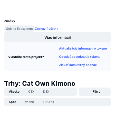
Peňaženky
Nadchádzajúce predaje
Sadzby financovania
Učte sa a zarábajte
UCID
31779
Značky
Kalendáre
Solana Ecosystem
Zobraziť všetko
Kalendár ICO
Viac informácií
Kalendár udalostí
Aktualizácia informácií o tokene
Odoslať odomknutia tokenu
Vlastníte tento projekt?
Získať komunitný odznak
Trhy: Cat Own Kimono
Všetko
CEX
DEX
Filtre
Spot
Večné
Futures