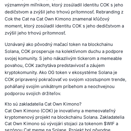
významným míľnikom, ktorý zosúladil identitu COK s jeho
dedičstvom a zvýšil jeho trhovú prítomnosť. Rebranding z
Cok the Cat na Cat Own Kimono znamenal kľúčový
moment, ktorý zosúladil identitu COK s jeho dedičstvom a
zvýšil jeho trhovú prítomnosť.
Uznávaný ako pôvodný mačací token na blockchainu
Solana, COK prosperuje na kolektívnom duchu a podpore
svojej komunity. S jeho nákazlivým tickerom a memeable
povahou, COK zachytáva predstavivosť a záujem
kryptokomunity. Ako OG token v ekosystéme Solana je
COK pripravený pokračovať vo svojom vzostupnom trende,
poháňaný svojím unikátnym príbehom a neochvejnou
podporou svojich držiteľov.
Kto sú zakladatelia Cat Own Kimono?
Cat Own Kimono (COK) je inovatívny a memeovateľný
kryptomenový projekt na blockchainu Solana. Zakladatelia
Cat Own Kimono sú vývojári stojaci za tokenom $WIF a
sezónou Cat meme na Solane. Projekt bol pôvodne