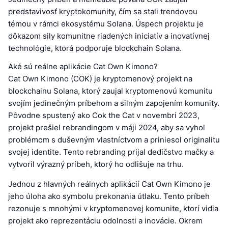
predstavivosť kryptokomunity, čím sa stali trendovou
témou v rámci ekosystému Solana. Úspech projektu je
dôkazom sily komunitne riadených iniciatív a inovatívnej
technológie, ktorá podporuje blockchain Solana.
Aké sú reálne aplikácie Cat Own Kimono?
Cat Own Kimono (COK) je kryptomenový projekt na
blockchainu Solana, ktorý zaujal kryptomenovú komunitu
svojím jedinečným príbehom a silným zapojením komunity.
Pôvodne spustený ako Cok the Cat v novembri 2023,
projekt prešiel rebrandingom v máji 2024, aby sa vyhol
problémom s duševným vlastníctvom a priniesol originalitu
svojej identite. Tento rebranding prijal dedičstvo mačky a
vytvoril výrazný príbeh, ktorý ho odlišuje na trhu.
Jednou z hlavných reálnych aplikácií Cat Own Kimono je
jeho úloha ako symbolu prekonania útlaku. Tento príbeh
rezonuje s mnohými v kryptomenovej komunite, ktorí vidia
projekt ako reprezentáciu odolnosti a inovácie. Okrem