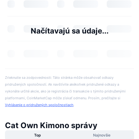
Načítavajú sa údaje...
Zrieknutie sa zodpovednosti: Táto stránka môže obsahovať odkazy
pridružených spoločností. Ak navštívite akékoľvek pridružené odkazy a
vykonáte určité akcie, ako je registrácia či transakcie s týmito pridruženými
platformami, CoinMarketCap môže získať odmenu. Prosím, prečítajte si
Vyhlásenie o pridružených spoločnostiach
.
Cat Own Kimono správy
Top
Najnovšie