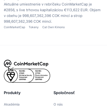
Aktuálne umiestnenie v rebríčeku CoinMarketCap je
#2856, s live trhovou kapitalizáciou €113,622 EUR.
Objem
v obehu je 998,607,362,396 COK mincí
a strop
998,607,362,396 COK mincí.
CoinMarketCap
Tokeny
Cat Own Kimono
Produkty
Spoločnosť
Akadémia
O nás