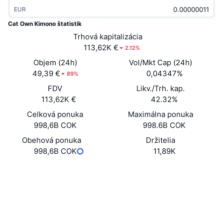
Trendy
Krypto ETF
EUR
Zistite
CMC MCP
Cat Own Kimono štatistík
Nové
Bitcoin ETF
Trhová kapitalizácia
x402
Noviny
113,62K €
2.12%
Krypto
Ethereum ETF
Objem (24h)
Vol/Mkt Cap (24h)
Akadémia
49,39 €
0,04347%
89%
Politika
Technická analýza
FDV
Likv./Trh. kap.
Preskúmať
113,62K €
42.32%
Šport
RSI
Videá
Celková ponuka
Maximálna ponuka
998,6B COK
998.6B COK
Financie
MACD
Glosár
Obehová ponuka
Držitelia
998,6B COK
11,89K
Technológia
Deriváty
Kampane
Web
Website
Sociálne siete
NFT
Prehľad
Výsadky
Kontraktné
Dnb9dL...ZSwtog
Celkové štatistiky NFT
Prieskumníci
solscan.io
Likvidácie
Diamantové odmeny