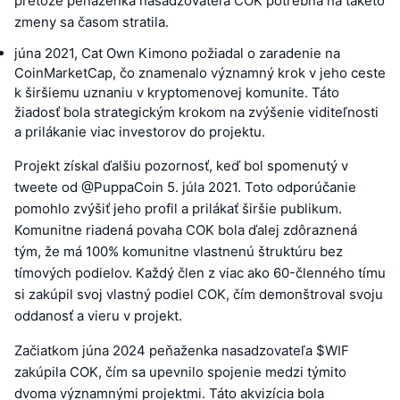
pretože peňaženka nasadzovateľa COK potrebná na takéto
zmeny sa časom stratila.
júna 2021, Cat Own Kimono požiadal o zaradenie na
CoinMarketCap, čo znamenalo významný krok v jeho ceste
k širšiemu uznaniu v kryptomenovej komunite. Táto
žiadosť bola strategickým krokom na zvýšenie viditeľnosti
a prilákanie viac investorov do projektu.
Projekt získal ďalšiu pozornosť, keď bol spomenutý v
tweete od @PuppaCoin 5. júla 2021. Toto odporúčanie
pomohlo zvýšiť jeho profil a prilákať širšie publikum.
Komunitne riadená povaha COK bola ďalej zdôraznená
tým, že má 100% komunitne vlastnenú štruktúru bez
tímových podielov. Každý člen z viac ako 60-členného tímu
si zakúpil svoj vlastný podiel COK, čím demonštroval svoju
oddanosť a vieru v projekt.
Začiatkom júna 2024 peňaženka nasadzovateľa $WIF
zakúpila COK, čím sa upevnilo spojenie medzi týmito
dvoma významnými projektmi. Táto akvizícia bola