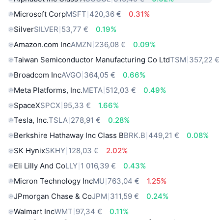
Microsoft Corp
MSFT
420,36 €
0.31%
Silver
SILVER
53,77 €
0.19%
Amazon.com Inc
AMZN
236,08 €
0.09%
Taiwan Semiconductor Manufacturing Co Ltd
TSM
357,22 €
Broadcom Inc
AVGO
364,05 €
0.66%
Meta Platforms, Inc.
META
512,03 €
0.49%
SpaceX
SPCX
95,33 €
1.66%
Tesla, Inc.
TSLA
278,91 €
0.28%
Berkshire Hathaway Inc Class B
BRK.B
449,21 €
0.08%
SK Hynix
SKHY
128,03 €
2.02%
Eli Lilly And Co
LLY
1 016,39 €
0.43%
Micron Technology Inc
MU
763,04 €
1.25%
JPmorgan Chase & Co
JPM
311,59 €
0.24%
Walmart Inc
WMT
97,34 €
0.11%