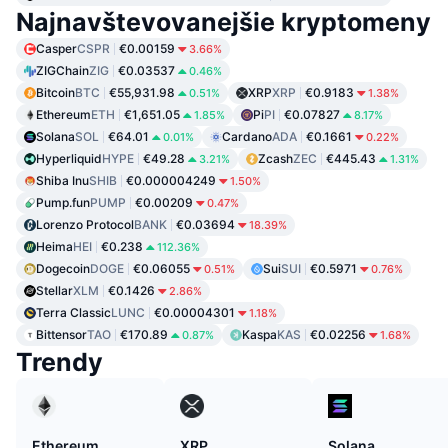
Najnavštevovanejšie kryptomeny
Casper
CSPR
€0.00159
3.66%
ZIGChain
ZIG
€0.03537
0.46%
Bitcoin
BTC
€55,931.98
XRP
XRP
€0.9183
0.51%
1.38%
Ethereum
ETH
€1,651.05
Pi
PI
€0.07827
1.85%
8.17%
Solana
SOL
€64.01
Cardano
ADA
€0.1661
0.01%
0.22%
Hyperliquid
HYPE
€49.28
Zcash
ZEC
€445.43
3.21%
1.31%
Shiba Inu
SHIB
€0.000004249
1.50%
Pump.fun
PUMP
€0.00209
0.47%
Lorenzo Protocol
BANK
€0.03694
18.39%
Heima
HEI
€0.238
112.36%
Dogecoin
DOGE
€0.06055
Sui
SUI
€0.5971
0.51%
0.76%
Stellar
XLM
€0.1426
2.86%
Terra Classic
LUNC
€0.00004301
1.18%
Bittensor
TAO
€170.89
Kaspa
KAS
€0.02256
0.87%
1.68%
Trendy
Ethereum
XRP
Solana