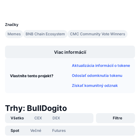
Nadchádzajúce predaje
Peňaženky
Sadzby financovania
Učte sa a zarábajte
UCID
35292
Značky
Kalendáre
Memes
BNB Chain Ecosystem
CMC Community Vote Winners
Boost
Kalendár ICO
Viac informácií
Kalendár udalostí
Aktualizácia informácií o tokene
Odoslať odomknutia tokenu
Vlastníte tento projekt?
Získať komunitný odznak
Trhy: BullDogito
Všetko
CEX
DEX
Filtre
Spot
Večné
Futures