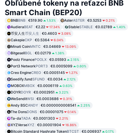
Obľúbené tokeny na reťazci BNB
Smart Chain (BEP20)
BNB
BNB
€519.90
Aster
ASTER
€0.5253
1.53%
0.21%
Audiera
BEAT
€2.22
Stable
STABLE
€0.02789
17.34%
1.40%
币安人生
币安人生
€0.4603
3.09%
Cakepie
CKP
€0.5364
6.04%
Minati Coin
MNTC
€0.04669
13.09%
Bitgesell
BGL
€0.02179
1.38%
Poolz Finance
POOLX
€0.05593
2.15%
Port3 Network
PORT3
€0.0005099
0.60%
Creo Engine
CREO
€0.0005145
1.27%
Seedify.fund
SFUND
€0.0034
2.12%
MOBOX
MBOX
€0.0006119
0.63%
DOYR
DOYR
€0.0002951
3.22%
WeSendit
WSI
€0.0003686
0.31%
Andy BSC
ANDY
€0.0000000008541
2.25%
The Dons
DONS
€0.00001075
0.14%
Ta-da
TADA
€0.0001303
2.21%
XYZVerse
XYZ
€0.00001904
16.86%
Bitcoin Standard Hashrate Token
BTCST
€0.006937
0.17%