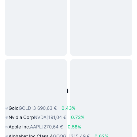
Populárne aktíva z reálneho
sveta
Gold
GOLD
3 690,63 €
0.43%
Nvidia Corp
NVDA
191,04 €
0.72%
Apple Inc.
AAPL
270,64 €
0.58%
Alphabet Inc Class A
GOOGL
315,49 €
0.62%