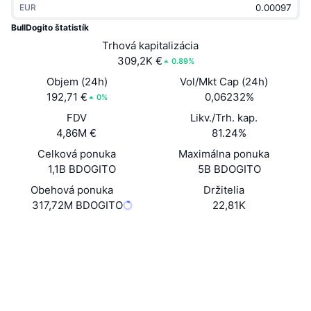
EUR
Trendy
Krypto ETF
Zistite
CMC MCP
BullDogito štatistík
Nové
Trhová kapitalizácia
Bitcoin ETF
x402
Noviny
309,2K €
0.89%
Krypto
Ethereum ETF
Objem (24h)
Vol/Mkt Cap (24h)
Akadémia
192,71 €
0,06232%
0%
Politika
FDV
Likv./Trh. kap.
Technická analýza
Preskúmať
4,86M €
81.24%
Šport
Celková ponuka
Maximálna ponuka
RSI
Videá
1,1B BDOGITO
5B BDOGITO
Financie
MACD
Obehová ponuka
Držitelia
Glosár
317,72M BDOGITO
22,81K
Technológia
Web
Website
Whitepaper
Deriváty
Kampane
Sociálne siete
NFT
Prehľad
Výsadky
Kontraktné
0xd10d...3c19c3
bscscan.com
Celkové štatistiky NFT
Prieskumníci
Likvidácie
Diamantové odmeny