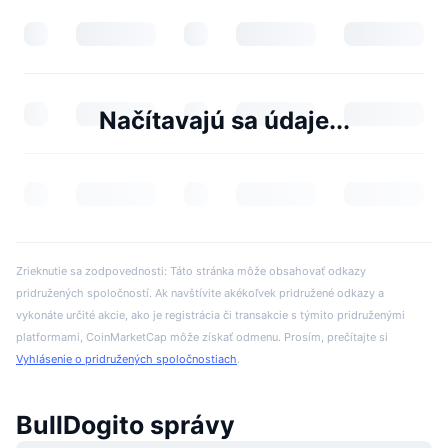
Načítavajú sa údaje...
Zrieknutie sa zodpovednosti: Táto stránka môže obsahovať odkazy
pridružených spoločností. Ak navštívite akékoľvek pridružené odkazy a
vykonáte určité akcie, ako je registrácia či transakcie s týmito pridruženými
platformami, CoinMarketCap môže získať odmenu. Prosím, prečítajte si
Vyhlásenie o pridružených spoločnostiach
.
BullDogito správy