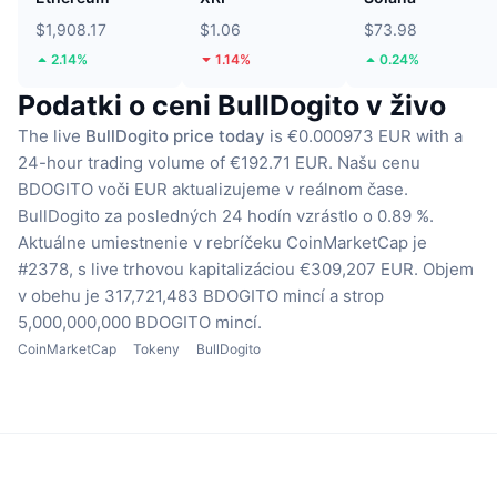
$1,908.17
$1.06
$73.98
2.14%
1.14%
0.24%
Podatki o ceni BullDogito v živo
The live
BullDogito price today
is €0.000973 EUR with a
24-hour trading volume of €192.71 EUR.
Našu cenu
BDOGITO voči EUR aktualizujeme v reálnom čase.
BullDogito za posledných 24 hodín vzrástlo o 0.89 %.
Aktuálne umiestnenie v rebríčeku CoinMarketCap je
#2378, s live trhovou kapitalizáciou €309,207 EUR.
Objem
v obehu je 317,721,483 BDOGITO mincí
a strop
5,000,000,000 BDOGITO mincí.
CoinMarketCap
Tokeny
BullDogito