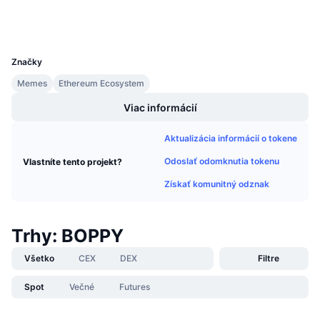
Nadchádzajúce predaje
Peňaženky
Sadzby financovania
Učte sa a zarábajte
UCID
33584
Značky
Kalendáre
Memes
Ethereum Ecosystem
Kalendár ICO
Viac informácií
Kalendár udalostí
Aktualizácia informácií o tokene
Odoslať odomknutia tokenu
Vlastníte tento projekt?
Získať komunitný odznak
Trhy: BOPPY
Všetko
CEX
DEX
Filtre
Spot
Večné
Futures