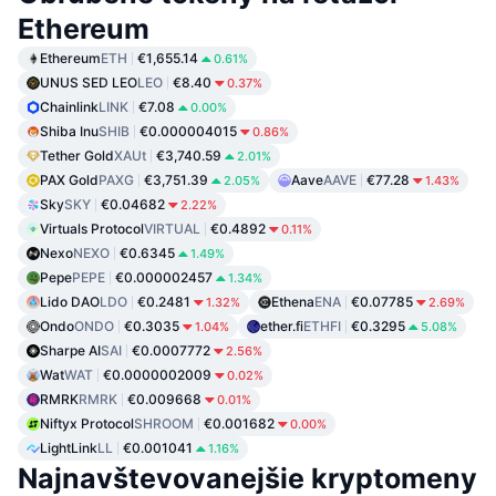
Ethereum
Ethereum
ETH
€1,655.14
0.61%
UNUS SED LEO
LEO
€8.40
0.37%
Chainlink
LINK
€7.08
0.00%
Shiba Inu
SHIB
€0.000004015
0.86%
Tether Gold
XAUt
€3,740.59
2.01%
PAX Gold
PAXG
€3,751.39
Aave
AAVE
€77.28
2.05%
1.43%
Sky
SKY
€0.04682
2.22%
Virtuals Protocol
VIRTUAL
€0.4892
0.11%
Nexo
NEXO
€0.6345
1.49%
Pepe
PEPE
€0.000002457
1.34%
Lido DAO
LDO
€0.2481
Ethena
ENA
€0.07785
1.32%
2.69%
Ondo
ONDO
€0.3035
ether.fi
ETHFI
€0.3295
1.04%
5.08%
Sharpe AI
SAI
€0.0007772
2.56%
Wat
WAT
€0.0000002009
0.02%
RMRK
RMRK
€0.009668
0.01%
Niftyx Protocol
SHROOM
€0.001682
0.00%
LightLink
LL
€0.001041
1.16%
Najnavštevovanejšie kryptomeny