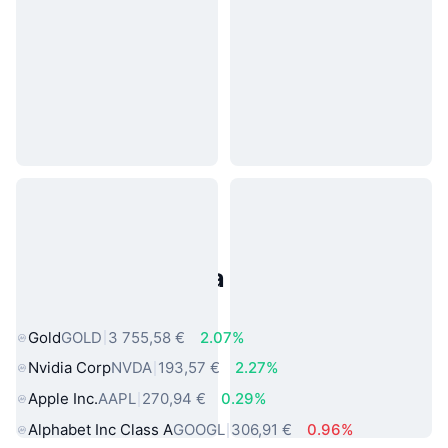
Populárne aktíva z reálneho
sveta
Gold
GOLD
3 755,58 €
2.07%
Nvidia Corp
NVDA
193,57 €
2.27%
Apple Inc.
AAPL
270,94 €
0.29%
Alphabet Inc Class A
GOOGL
306,91 €
0.96%