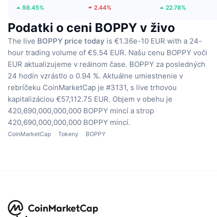
98.45%
2.44%
22.78%
Podatki o ceni BOPPY v živo
The live
BOPPY price today
is €1.36e-10 EUR with a 24-
hour trading volume of €5.54 EUR.
Našu cenu BOPPY voči
EUR aktualizujeme v reálnom čase.
BOPPY za posledných
24 hodín vzrástlo o 0.94 %.
Aktuálne umiestnenie v
rebríčeku CoinMarketCap je #3131, s live trhovou
kapitalizáciou €57,112.75 EUR.
Objem v obehu je
420,690,000,000,000 BOPPY mincí
a strop
420,690,000,000,000 BOPPY mincí.
CoinMarketCap
Tokeny
BOPPY