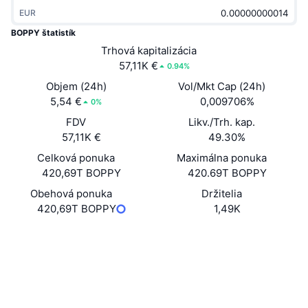
Trendy
Krypto ETF
EUR
Zistite
CMC MCP
BOPPY štatistík
Nové
Bitcoin ETF
Trhová kapitalizácia
x402
Noviny
57,11K €
0.94%
Krypto
Ethereum ETF
Objem (24h)
Vol/Mkt Cap (24h)
Akadémia
5,54 €
0,009706%
0%
Politika
Technická analýza
FDV
Likv./Trh. kap.
Preskúmať
57,11K €
49.30%
Šport
RSI
Videá
Celková ponuka
Maximálna ponuka
420,69T BOPPY
420.69T BOPPY
Financie
MACD
Glosár
Obehová ponuka
Držitelia
420,69T BOPPY
1,49K
Technológia
Deriváty
Kampane
Web
Website
NFT
Sociálne siete
Prehľad
Výsadky
Celkové štatistiky NFT
Kontraktné
0xe790...fe341d
Likvidácie
Diamantové odmeny
Prieskumníci
etherscan.io