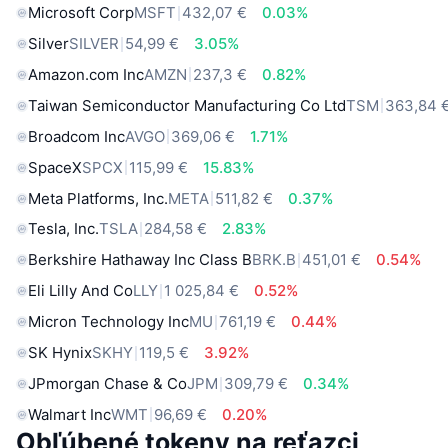
Microsoft Corp
MSFT
432,07 €
0.03%
Silver
SILVER
54,99 €
3.05%
Amazon.com Inc
AMZN
237,3 €
0.82%
Taiwan Semiconductor Manufacturing Co Ltd
TSM
363,84 
Broadcom Inc
AVGO
369,06 €
1.71%
SpaceX
SPCX
115,99 €
15.83%
Meta Platforms, Inc.
META
511,82 €
0.37%
Tesla, Inc.
TSLA
284,58 €
2.83%
Berkshire Hathaway Inc Class B
BRK.B
451,01 €
0.54%
Eli Lilly And Co
LLY
1 025,84 €
0.52%
Micron Technology Inc
MU
761,19 €
0.44%
SK Hynix
SKHY
119,5 €
3.92%
JPmorgan Chase & Co
JPM
309,79 €
0.34%
Walmart Inc
WMT
96,69 €
0.20%
Obľúbené tokeny na reťazci