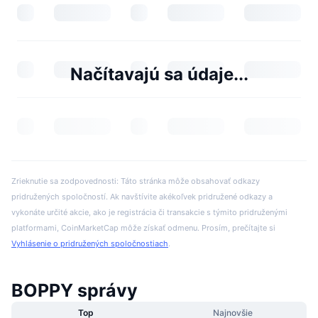
Načítavajú sa údaje...
Zrieknutie sa zodpovednosti: Táto stránka môže obsahovať odkazy
pridružených spoločností. Ak navštívite akékoľvek pridružené odkazy a
vykonáte určité akcie, ako je registrácia či transakcie s týmito pridruženými
platformami, CoinMarketCap môže získať odmenu. Prosím, prečítajte si
Vyhlásenie o pridružených spoločnostiach
.
BOPPY správy
Top
Najnovšie