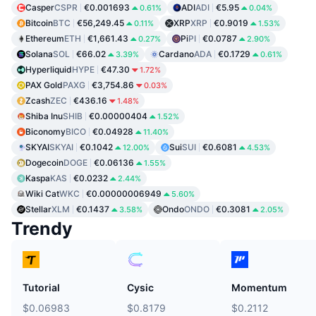
Casper
CSPR
€0.001693
ADI
ADI
€5.95
0.61%
0.04%
Bitcoin
BTC
€56,249.45
XRP
XRP
€0.9019
0.11%
1.53%
Ethereum
ETH
€1,661.43
Pi
PI
€0.0787
0.27%
2.90%
Solana
SOL
€66.02
Cardano
ADA
€0.1729
3.39%
0.61%
Hyperliquid
HYPE
€47.30
1.72%
PAX Gold
PAXG
€3,754.86
0.03%
Zcash
ZEC
€436.16
1.48%
Shiba Inu
SHIB
€0.00000404
1.52%
Biconomy
BICO
€0.04928
11.40%
SKYAI
SKYAI
€0.1042
Sui
SUI
€0.6081
12.00%
4.53%
Dogecoin
DOGE
€0.06136
1.55%
Kaspa
KAS
€0.0232
2.44%
Wiki Cat
WKC
€0.00000006949
5.60%
Stellar
XLM
€0.1437
Ondo
ONDO
€0.3081
3.58%
2.05%
Trendy
Tutorial
Cysic
Momentum
$0.06983
$0.8179
$0.2112