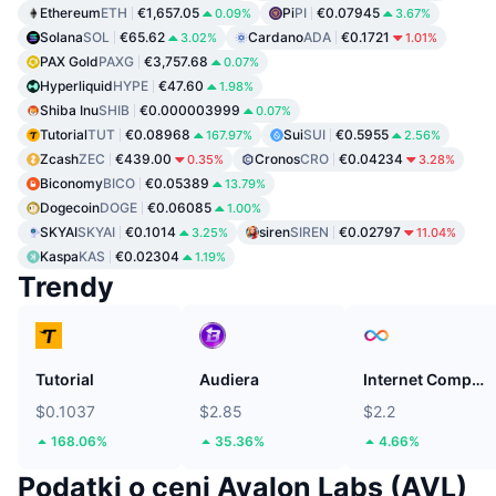
Ethereum
ETH
€1,657.05
Pi
PI
€0.07945
0.09%
3.67%
Solana
SOL
€65.62
Cardano
ADA
€0.1721
3.02%
1.01%
PAX Gold
PAXG
€3,757.68
0.07%
Hyperliquid
HYPE
€47.60
1.98%
Shiba Inu
SHIB
€0.000003999
0.07%
Tutorial
TUT
€0.08968
Sui
SUI
€0.5955
167.97%
2.56%
Zcash
ZEC
€439.00
Cronos
CRO
€0.04234
0.35%
3.28%
Biconomy
BICO
€0.05389
13.79%
Dogecoin
DOGE
€0.06085
1.00%
SKYAI
SKYAI
€0.1014
siren
SIREN
€0.02797
3.25%
11.04%
Kaspa
KAS
€0.02304
1.19%
Trendy
Tutorial
Audiera
Internet Computer
$0.1037
$2.85
$2.2
168.06%
35.36%
4.66%
Podatki o ceni Avalon Labs (AVL)