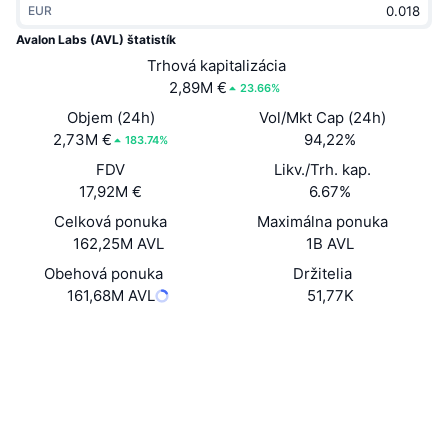
EUR
Trendy
Krypto ETF
Zistite
CMC MCP
Avalon Labs (AVL) štatistík
Nové
Trhová kapitalizácia
Bitcoin ETF
x402
Noviny
2,89M €
23.66%
Krypto
Ethereum ETF
Objem (24h)
Vol/Mkt Cap (24h)
Akadémia
2,73M €
94,22%
183.74%
Politika
FDV
Likv./Trh. kap.
Technická analýza
Preskúmať
17,92M €
6.67%
Šport
Celková ponuka
Maximálna ponuka
RSI
Videá
162,25M AVL
1B AVL
Financie
MACD
Obehová ponuka
Držitelia
Glosár
161,68M AVL
51,77K
Technológia
Web
Website
Whitepaper
Deriváty
Kampane
NFT
Sociálne siete
Prehľad
Výsadky
Celkové štatistiky NFT
0x5c8d...7a8fa2
Kontraktné
Likvidácie
Diamantové odmeny