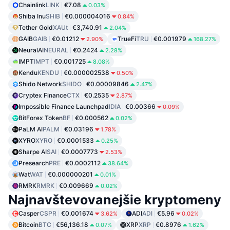
Chainlink
LINK
€7.08
0.03%
Shiba Inu
SHIB
€0.000004016
0.84%
Tether Gold
XAUt
€3,740.91
2.04%
GAIB
GAIB
€0.01212
TrueFi
TRU
€0.001979
2.90%
168.27%
NeuralAI
NEURAL
€0.2424
2.28%
IMPT
IMPT
€0.001725
8.08%
Kendu
KENDU
€0.000002538
0.50%
Shido Network
SHIDO
€0.00009846
2.47%
Cryptex Finance
CTX
€0.2535
2.87%
Impossible Finance Launchpad
IDIA
€0.00366
0.09%
BitForex Token
BF
€0.000562
0.02%
PaLM AI
PALM
€0.03196
1.78%
XYRO
XYRO
€0.0001533
0.25%
Sharpe AI
SAI
€0.0007773
2.53%
Presearch
PRE
€0.0002112
38.64%
Wat
WAT
€0.000000201
0.01%
RMRK
RMRK
€0.009669
0.02%
Najnavštevovanejšie kryptomeny
Casper
CSPR
€0.001674
ADI
ADI
€5.96
3.62%
0.02%
Bitcoin
BTC
€56,136.18
XRP
XRP
€0.8976
0.07%
1.62%