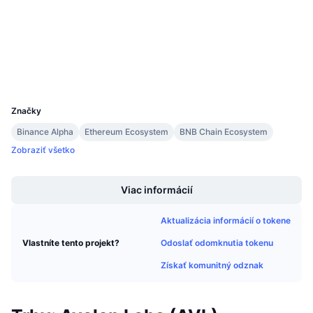
4.2
Nadchádzajúce predaje
Hodnotenie (CertiK)
Sadzby financovania
Učte sa a zarábajte
etherscan.io
Prieskumníci
Kalendáre
Peňaženky
UCID
35628
Kalendár ICO
Značky
Binance Alpha
Ethereum Ecosystem
BNB Chain Ecosystem
Kalendár udalostí
Zobraziť všetko
Boost
Viac informácií
Aktualizácia informácií o tokene
Odoslať odomknutia tokenu
Vlastníte tento projekt?
Získať komunitný odznak