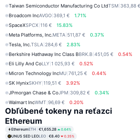
Taiwan Semiconductor Manufacturing Co Ltd
TSM
363,88 
Broadcom Inc
AVGO
369,1 €
1.71%
SpaceX
SPCX
116 €
15.83%
Meta Platforms, Inc.
META
511,87 €
0.37%
Tesla, Inc.
TSLA
284,6 €
2.83%
Berkshire Hathaway Inc Class B
BRK.B
451,05 €
0.54%
Eli Lilly And Co
LLY
1 025,93 €
0.52%
Micron Technology Inc
MU
761,25 €
0.44%
SK Hynix
SKHY
119,51 €
3.92%
JPmorgan Chase & Co
JPM
309,82 €
0.34%
Walmart Inc
WMT
96,69 €
0.20%
Obľúbené tokeny na reťazci
Ethereum
Ethereum
ETH
€1,655.28
0.64%
UNUS SED LEO
LEO
€8.40
0.35%