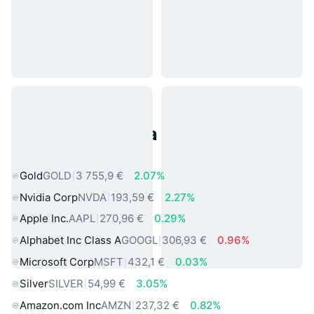
Populárne aktíva z reálneho
sveta
Gold
GOLD
3 755,9 €
2.07%
Nvidia Corp
NVDA
193,59 €
2.27%
Apple Inc.
AAPL
270,96 €
0.29%
Alphabet Inc Class A
GOOGL
306,93 €
0.96%
Microsoft Corp
MSFT
432,1 €
0.03%
Silver
SILVER
54,99 €
3.05%
Amazon.com Inc
AMZN
237,32 €
0.82%