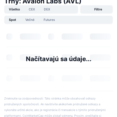
Trhy: Avalon Labs (AVL)
Všetko
CEX
DEX
Filtre
Spot
Večné
Futures
Načítavajú sa údaje...
Zrieknutie sa zodpovednosti: Táto stránka môže obsahovať odkazy
pridružených spoločností. Ak navštívite akékoľvek pridružené odkazy a
vykonáte určité akcie, ako je registrácia či transakcie s týmito pridruženými
platformami, CoinMarketCap môže získať odmenu. Prosím, prečítajte si