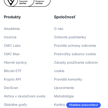
Produkty
Spoločnosť
Akadémia
O nás
Inzercia
Zmluvné podmienky
CMC Labs
Pravidlá ochrany súkromia
CMC Max
Predvoľby súborov cookie
Hlavné správy
Zásady používania súborov
Bitcoin ETF
cookie
Krypto API
Pravidlá komunity
DexScan
Upozornenie
Aktíva v skutočnom svete
Metodológia
Globálne grafy
Kariéry
Hľadáme pracovníkov!