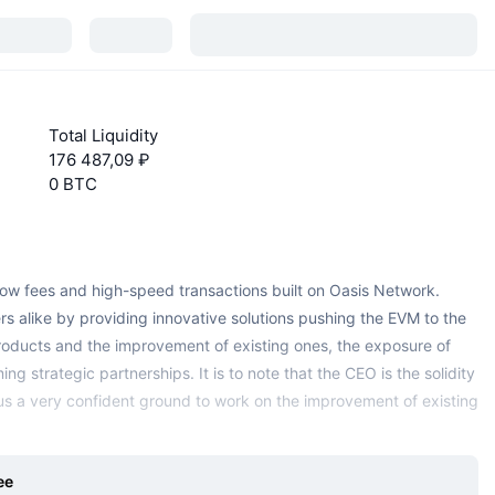
Total Liquidity
176 487,09 ₽
0 BTC
 low fees and high-speed transactions built on Oasis Network.
rs alike by providing innovative solutions pushing the EVM to the
products and the improvement of existing ones, the exposure of
strategic partnerships. It is to note that the CEO is the solidity
 us a very confident ground to work on the improvement of existing
ее