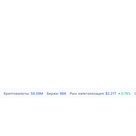
Криптовалюты
:
56.09M
Биржи
:
966
Рын. капитализация
:
$2.21T
0.76%