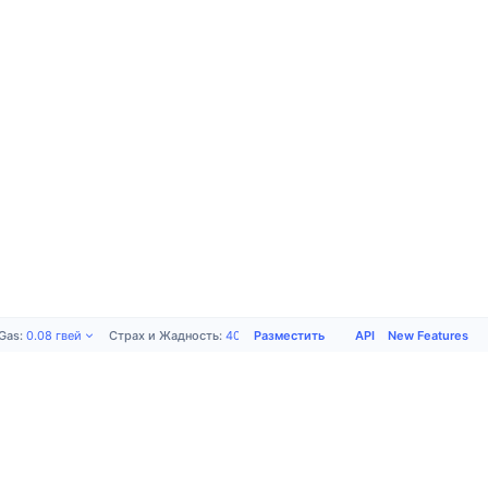
Разместить
API
New Features
Gas
:
0.08
гвей
Страх и Жадность
:
40
/
100
Продукты
Компания
Поддержка
Социальные
сети
Academy
О нас
Разместить