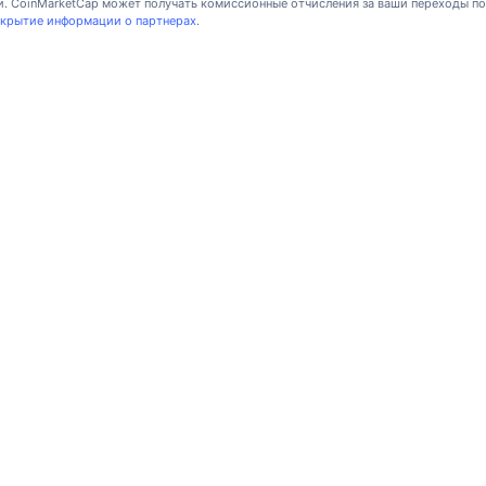
ки. CoinMarketCap может получать комиссионные отчисления за ваши переходы п
крытие информации о партнерах
.