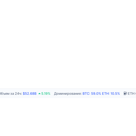
Объем за 24ч
:
$52.68B
5.19%
Доминирование
:
BTC
:
59.0%
ETH
:
10.5%
ETH 