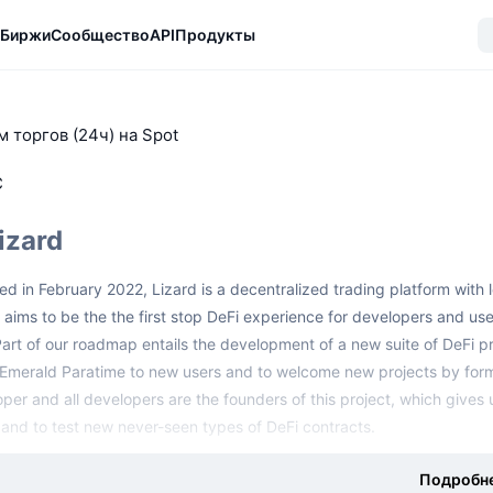
Биржи
Сообщество
API
Продукты
 торгов (24ч) на Spot
C
izard
d in February 2022, Lizard is a decentralized trading platform with
 aims to be the the first stop DeFi experience for developers and use
 Part of our roadmap entails the development of a new suite of DeFi 
Emerald Paratime to new users and to welcome new projects by forming 
per and all developers are the founders of this project, which gives
and to test new never-seen types of DeFi contracts.
Подробн