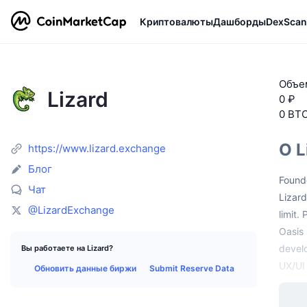
Криптовалюты
Дашборды
DexScan
Объем
Lizard
0 ₽
0 BT
О L
https://www.lizard.exchange
Блог
Founde
Чат
Lizard
@LizardExchange
limit.
Oasis 
develo
Вы работаете на Lizard?
UX/UI 
Обновить данные биржи
Submit Reserve Data