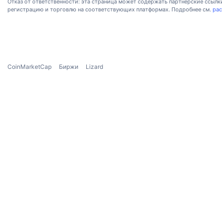
Отказ от ответственности: эта страница может содержать партнёрские ссыл
регистрацию и торговлю на соответствующих платформах. Подробнее см.
рас
CoinMarketCap
Биржи
Lizard