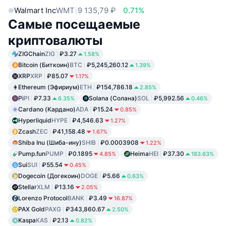
Walmart Inc
WMT
9 135,79 ₽
0.71%
Самые посещаемые
криптовалюты
ZIGChain
ZIG
₽3.27
1.58%
Bitcoin (Биткоин)
BTC
₽5,245,260.12
1.39%
XRP
XRP
₽85.07
1.17%
Ethereum (Эфириум)
ETH
₽154,786.18
2.85%
Pi
PI
₽7.33
Solana (Солана)
SOL
₽5,992.56
6.35%
0.46%
Cardano (Кардано)
ADA
₽15.24
0.85%
Hyperliquid
HYPE
₽4,546.63
1.27%
Zcash
ZEC
₽41,158.48
1.67%
Shiba Inu (Шиба-ину)
SHIB
₽0.0003908
1.22%
Pump.fun
PUMP
₽0.1895
Heima
HEI
₽37.30
4.85%
183.63%
Sui
SUI
₽55.54
0.45%
Dogecoin (Догекоин)
DOGE
₽5.66
0.63%
Stellar
XLM
₽13.16
2.05%
Lorenzo Protocol
BANK
₽3.49
16.87%
PAX Gold
PAXG
₽343,860.67
2.50%
Kaspa
KAS
₽2.13
0.82%