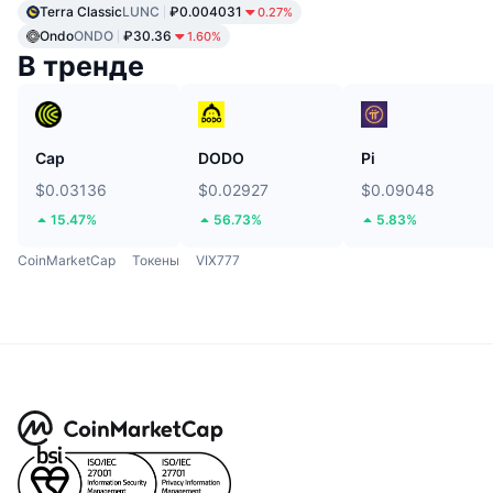
Terra Classic
LUNC
₽0.004031
0.27%
Ondo
ONDO
₽30.36
1.60%
В тренде
Cap
DODO
Pi
$0.03136
$0.02927
$0.09048
15.47%
56.73%
5.83%
CoinMarketCap
Токены
VIX777