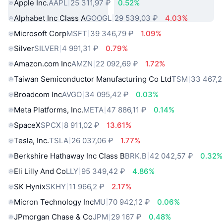
Apple Inc.
AAPL
25 311,97 ₽
0.52%
Alphabet Inc Class A
GOOGL
29 539,03 ₽
4.03%
Microsoft Corp
MSFT
39 346,79 ₽
1.09%
Silver
SILVER
4 991,31 ₽
0.79%
Amazon.com Inc
AMZN
22 092,69 ₽
1.72%
Taiwan Semiconductor Manufacturing Co Ltd
TSM
33 467,2
Broadcom Inc
AVGO
34 095,42 ₽
0.03%
Meta Platforms, Inc.
META
47 886,11 ₽
0.14%
SpaceX
SPCX
8 911,02 ₽
13.61%
Tesla, Inc.
TSLA
26 037,06 ₽
1.77%
Berkshire Hathaway Inc Class B
BRK.B
42 042,57 ₽
0.32
Eli Lilly And Co
LLY
95 349,42 ₽
4.86%
SK Hynix
SKHY
11 966,2 ₽
2.17%
Micron Technology Inc
MU
70 942,12 ₽
0.06%
JPmorgan Chase & Co
JPM
29 167 ₽
0.48%