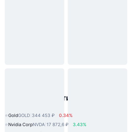
Популярные активы реального
мира
Gold
GOLD
344 453 ₽
0.34%
Nvidia Corp
NVDA
17 872,6 ₽
3.43%