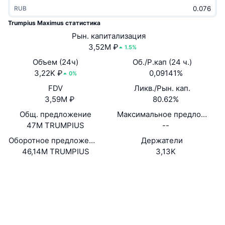
В тренде
RUB
Крипто-ETF
Подробнее
CMC MCP
Trumpius Maximus статистика
Новинка
Bitcoin (Биткоин)-ETF
Рын. капитализация
x402
Новости
3,52M ₽
1.5%
Крипто
Ethereum (Эфириум)-ETF
Объем (24ч)
Об./Р.кап (24 ч.)
Academy
3,22K ₽
0,09141%
0%
Политика
Технический анализ
FDV
Ликв./Рын. кап.
Research
3,59M ₽
80.62%
Спорт
RSI
Видео
Общ. предложение
Максимальное предложение
47M TRUMPIUS
--
Финансы
MACD
Глоссарий
Оборотное предложение
Держатели
46,14M TRUMPIUS
3,13K
Технологии
Деривативы
Промоакции
Сайт
Website
Социальные сети
NFT
Обзор
Аирдропы
Контракты
0x4700...69B323
Общая статистика NFT
Проводники
etherscan.io
Ликвидации
Бриллиантовые вознаграждения
Кошельки