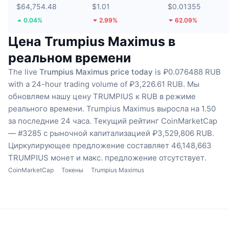
$64,754.48
$1.01
$0.01355
0.04%
2.99%
62.09%
Цена Trumpius Maximus в
реальном времени
The live
Trumpius Maximus price today
is ₽0.076488 RUB
with a 24-hour trading volume of ₽3,226.61 RUB.
Мы
обновляем нашу цену TRUMPIUS к RUB в режиме
реального времени.
Trumpius Maximus выросла на 1.50
за последние 24 часа.
Текущий рейтинг CoinMarketCap
— #3285 с рыночной капитализацией ₽3,529,806 RUB.
Циркулирующее предложение составляет 46,148,663
TRUMPIUS монет
и макс. предложение отсутствует.
CoinMarketCap
Токены
Trumpius Maximus