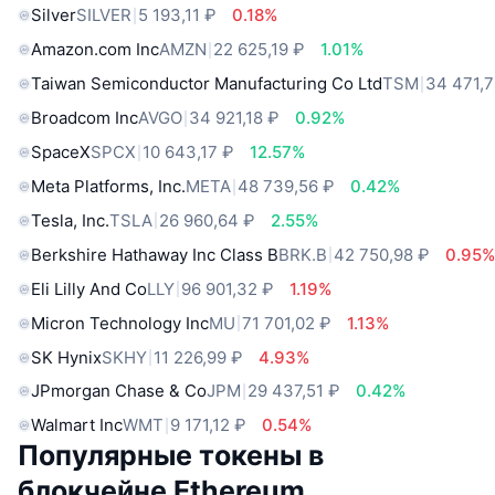
Silver
SILVER
5 193,11 ₽
0.18%
Amazon.com Inc
AMZN
22 625,19 ₽
1.01%
Taiwan Semiconductor Manufacturing Co Ltd
TSM
34 471,7
Broadcom Inc
AVGO
34 921,18 ₽
0.92%
SpaceX
SPCX
10 643,17 ₽
12.57%
Meta Platforms, Inc.
META
48 739,56 ₽
0.42%
Tesla, Inc.
TSLA
26 960,64 ₽
2.55%
Berkshire Hathaway Inc Class B
BRK.B
42 750,98 ₽
0.95
Eli Lilly And Co
LLY
96 901,32 ₽
1.19%
Micron Technology Inc
MU
71 701,02 ₽
1.13%
SK Hynix
SKHY
11 226,99 ₽
4.93%
JPmorgan Chase & Co
JPM
29 437,51 ₽
0.42%
Walmart Inc
WMT
9 171,12 ₽
0.54%
Популярные токены в
блокчейне Ethereum