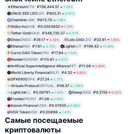
Ethereum
ETH
₽156,444.57
1.29%
UNUS SED LEO
LEO
₽802.21
0.97%
Chainlink
LINK
₽673.70
1.98%
Shiba Inu
SHIB
₽0.0003852
1.73%
Tether Gold
XAUt
₽348,720.37
0.57%
Ondo
ONDO
₽29.17
Lido DAO
LDO
₽23.91
3.30%
1.05%
Ethena
ENA
₽7.61
Lighter
LIT
₽196.42
3.70%
11.48%
Curve DAO Token
CRV
₽17.84
7.24%
Render
RENDER
₽110.81
3.31%
Artificial Superintelligence Alliance
FET
₽11.09
2.60%
World Liberty Financial
WLFI
₽4.32
0.80%
SPX6900
SPX
₽27.24
2.72%
Virtuals Protocol
VIRTUAL
₽46.57
1.56%
LightLink
LL
₽0.09791
Geeq
GEEQ
₽0.2155
1.28%
0.52%
Frontier
FRONT
₽1.06
0.60%
Kaizen Finance
KZEN
₽0.01935
0.69%
VGX Token
VGX
₽0.00896
1.41%
Самые посещаемые
криптовалюты