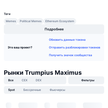
Предстоящие продажи
UCID
34976
Ставки финансирования
Изучайте и зарабатывайте
Теги
Memes
Political Memes
Ethereum Ecosystem
Календари
Подробнее
Календарь ICO
Обновить данные токена
Календарь мероприятий
Отправить разблокировки токенов
Это ваш проект?
Получить значок сообщества
Рынки Trumpius Maximus
Все
CEX
DEX
Фильтры
Spot
Бессрочные
Фьючерсы