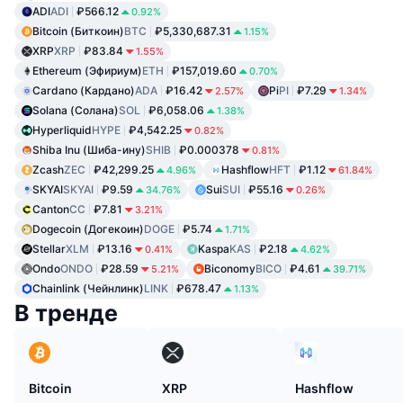
ADI
ADI
₽566.12
0.92%
Bitcoin (Биткоин)
BTC
₽5,330,687.31
1.15%
XRP
XRP
₽83.84
1.55%
Ethereum (Эфириум)
ETH
₽157,019.60
0.70%
Cardano (Кардано)
ADA
₽16.42
Pi
PI
₽7.29
2.57%
1.34%
Solana (Солана)
SOL
₽6,058.06
1.38%
Hyperliquid
HYPE
₽4,542.25
0.82%
Shiba Inu (Шиба-ину)
SHIB
₽0.000378
0.81%
Zcash
ZEC
₽42,299.25
Hashflow
HFT
₽1.12
4.96%
61.84%
SKYAI
SKYAI
₽9.59
Sui
SUI
₽55.16
34.76%
0.26%
Canton
CC
₽7.81
3.21%
Dogecoin (Догекоин)
DOGE
₽5.74
1.71%
Stellar
XLM
₽13.16
Kaspa
KAS
₽2.18
0.41%
4.62%
Ondo
ONDO
₽28.59
Biconomy
BICO
₽4.61
5.21%
39.71%
Chainlink (Чейнлинк)
LINK
₽678.47
1.13%
В тренде
Bitcoin
XRP
Hashflow