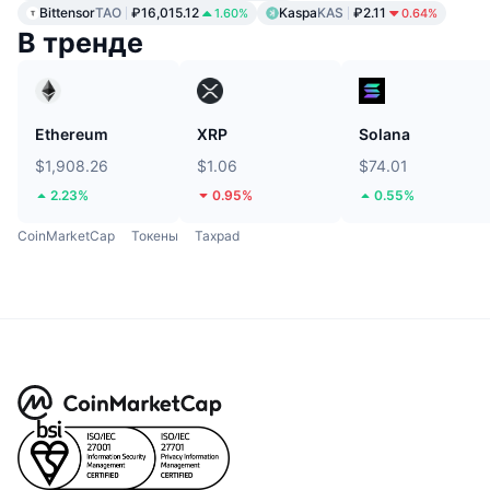
Bittensor
TAO
₽16,015.12
Kaspa
KAS
₽2.11
1.60%
0.64%
В тренде
Ethereum
XRP
Solana
$1,908.26
$1.06
$74.01
2.23%
0.95%
0.55%
CoinMarketCap
Токены
Taxpad