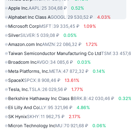
Apple Inc.
AAPL
25 304,68 ₽
0.52%
Alphabet Inc Class A
GOOGL
29 530,52 ₽
4.03%
Microsoft Corp
MSFT
39 335,45 ₽
1.09%
Silver
SILVER
5 039,08 ₽
0.05%
Amazon.com Inc
AMZN
22 086,32 ₽
1.72%
Taiwan Semiconductor Manufacturing Co Ltd
TSM
33 457,
Broadcom Inc
AVGO
34 085,6 ₽
0.03%
Meta Platforms, Inc.
META
47 872,32 ₽
0.14%
SpaceX
SPCX
8 908,46 ₽
13.61%
Tesla, Inc.
TSLA
26 029,56 ₽
1.77%
Berkshire Hathaway Inc Class B
BRK.B
42 030,46 ₽
0.32
Eli Lilly And Co
LLY
95 321,96 ₽
4.86%
SK Hynix
SKHY
11 962,75 ₽
2.17%
Micron Technology Inc
MU
70 921,68 ₽
0.06%