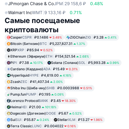
JPmorgan Chase & Co
JPM
29 158,6 ₽
0.48%
Walmart Inc
WMT
9 133,16 ₽
0.71%
Самые посещаемые
криптовалюты
Casper
CSPR
₽0.1486
ZIGChain
ZIG
₽3.28
3.49%
0.41%
Bitcoin (Биткоин)
BTC
₽5,227,827.31
1.37%
XRP
XRP
₽85.94
0.52%
Ethereum (Эфириум)
ETH
₽154,521.54
2.68%
Pi
PI
₽7.38
Solana (Солана)
SOL
₽5,993.28
10.17%
0.99%
Cardano (Кардано)
ADA
₽15.49
0.31%
Hyperliquid
HYPE
₽4,619.00
4.16%
Zcash
ZEC
₽41,407.34
2.00%
Shiba Inu (Шиба-ину)
SHIB
₽0.0003988
0.51%
Pump.fun
PUMP
₽0.195
0.09%
Lorenzo Protocol
BANK
₽3.45
18.30%
Heima
HEI
₽21.00
101.18%
Dogecoin (Догекоин)
DOGE
₽5.67
0.52%
Sui
SUI
₽55.87
Stellar
XLM
₽13.27
0.24%
1.96%
Terra Classic
LUNC
₽0.004022
0.16%