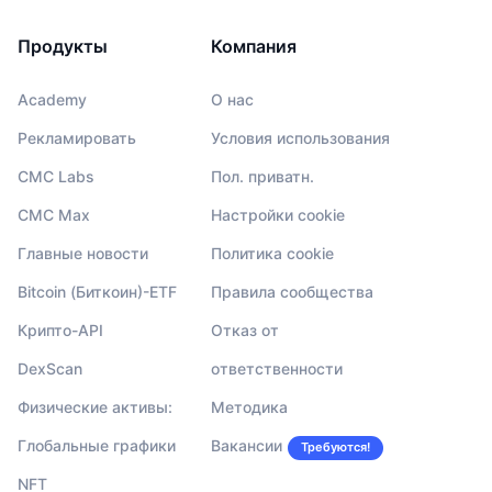
Продукты
Компания
Academy
О нас
Рекламировать
Условия использования
CMC Labs
Пол. приватн.
CMC Max
Настройки cookie
Главные новости
Политика cookie
Bitcoin (Биткоин)-ETF
Правила сообщества
Крипто-API
Отказ от
DexScan
ответственности
Физические активы:
Методика
Глобальные графики
Вакансии
Требуются!
NFT