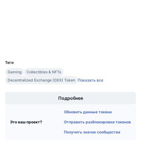
Аудиты
Предстоящие продажи
Ставки финансирования
Изучайте и зарабатывайте
etherscan.io
Проводники
Календари
Кошельки
Календарь ICO
UCID
6758
Календарь мероприятий
Теги
Gaming
Collectibles & NFTs
Decentralized Exchange (DEX) Token
Показать все
Boost
Подробнее
Обновить данные токена
Отправить разблокировки токенов
Это ваш проект?
Получить значок сообщества