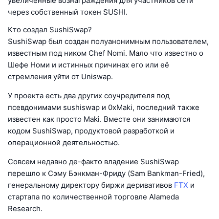
увеличенные вознаграждения для участников сети
через собственный токен SUSHI.
Кто создал SushiSwap?
SushiSwap был создан полуанонимным пользователем,
известным под ником Chef Nomi. Мало что известно о
Шефе Номи и истинных причинах его или её
стремления уйти от Uniswap.
У проекта есть два других соучредителя под
псевдонимами sushiswap и 0xMaki, последний также
известен как просто Maki. Вместе они занимаются
кодом SushiSwap, продуктовой разработкой и
операционной деятельностью.
Совсем недавно де-факто владение SushiSwap
перешло к Сэму Бэнкман-Фриду (Sam Bankman-Fried),
генеральному директору биржи деривативов
FTX
и
стартапа по количественной торговле Alameda
Research.