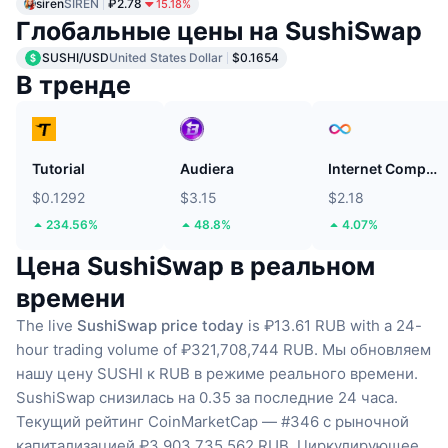
siren
SIREN
₽2.78
15.18%
Глобальные цены на SushiSwap
SUSHI/USD
United States Dollar
$0.1654
В тренде
Tutorial
Audiera
Internet Computer
$0.1292
$3.15
$2.18
234.56%
48.8%
4.07%
Цена SushiSwap в реальном
времени
The live
SushiSwap price today
is ₽13.61 RUB with a 24-
hour trading volume of ₽321,708,744 RUB.
Мы обновляем
нашу цену SUSHI к RUB в режиме реального времени.
SushiSwap снизилась на 0.35 за последние 24 часа.
Текущий рейтинг CoinMarketCap — #346 с рыночной
капитализацией ₽3,903,735,562 RUB.
Циркулирующее