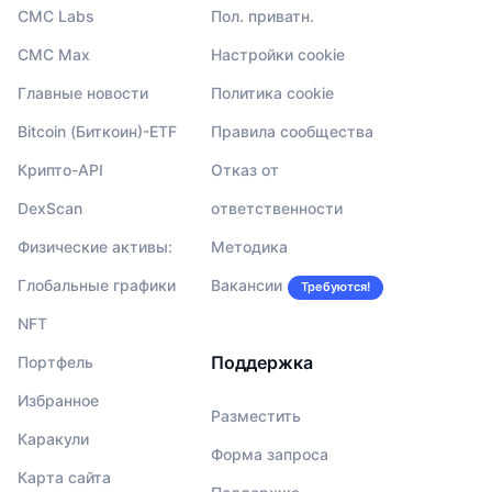
CMC Labs
Пол. приватн.
CMC Max
Настройки cookie
Главные новости
Политика cookie
Bitcoin (Биткоин)-ETF
Правила сообщества
Крипто-API
Отказ от
DexScan
ответственности
Физические активы:
Методика
Глобальные графики
Вакансии
Требуются!
NFT
Поддержка
Портфель
Избранное
Разместить
Каракули
Форма запроса
Карта сайта