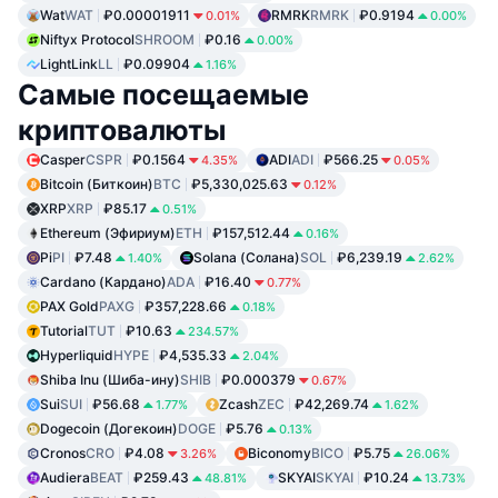
Wat
WAT
₽0.00001911
RMRK
RMRK
₽0.9194
0.01%
0.00%
Niftyx Protocol
SHROOM
₽0.16
0.00%
LightLink
LL
₽0.09904
1.16%
Самые посещаемые
криптовалюты
Casper
CSPR
₽0.1564
ADI
ADI
₽566.25
4.35%
0.05%
Bitcoin (Биткоин)
BTC
₽5,330,025.63
0.12%
XRP
XRP
₽85.17
0.51%
Ethereum (Эфириум)
ETH
₽157,512.44
0.16%
Pi
PI
₽7.48
Solana (Солана)
SOL
₽6,239.19
1.40%
2.62%
Cardano (Кардано)
ADA
₽16.40
0.77%
PAX Gold
PAXG
₽357,228.66
0.18%
Tutorial
TUT
₽10.63
234.57%
Hyperliquid
HYPE
₽4,535.33
2.04%
Shiba Inu (Шиба-ину)
SHIB
₽0.000379
0.67%
Sui
SUI
₽56.68
Zcash
ZEC
₽42,269.74
1.77%
1.62%
Dogecoin (Догекоин)
DOGE
₽5.76
0.13%
Cronos
CRO
₽4.08
Biconomy
BICO
₽5.75
3.26%
26.06%
Audiera
BEAT
₽259.43
SKYAI
SKYAI
₽10.24
48.81%
13.73%