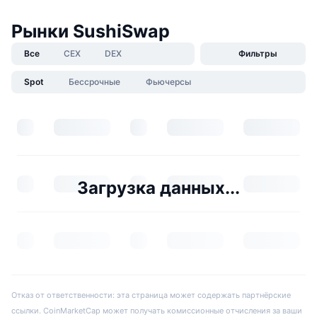
Рынки SushiSwap
Все
CEX
DEX
Фильтры
Spot
Бессрочные
Фьючерсы
Загрузка данных...
Отказ от ответственности: эта страница может содержать партнёрские
ссылки. CoinMarketCap может получать комиссионные отчисления за ваши