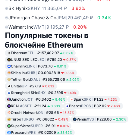
SK Hynix
SKHY
11 365,04 ₽
3.92%
JPmorgan Chase & Co
JPM
29 461,49 ₽
0.34%
Walmart Inc
WMT
9 195,27 ₽
0.20%
Популярные токены в
блокчейне Ethereum
Ethereum
ETH
₽157,402.97
0.62%
UNUS SED LEO
LEO
₽799.20
0.37%
Chainlink
LINK
₽673.70
0.01%
Shiba Inu
SHIB
₽0.0003818
0.85%
Tether Gold
XAUt
₽355,728.06
2.02%
Unitas
UP
₽27.19
0.61%
Stronghold SHx
SHX
₽0.2595
1.49%
Janction
JCT
₽0.3402
Spark
SPK
₽1.22
9.46%
4.23%
REAL
ASSET
₽21.24
Pharos
PROS
₽32.02
0.60%
2.46%
Orochi Network
ON
₽28.65
15.87%
Turbo
TURBO
₽0.06622
Venus
XVS
₽228.06
0.49%
2.30%
SuperVerse
SUPER
₽6.91
0.16%
Presearch
PRE
₽0.02009
38.62%