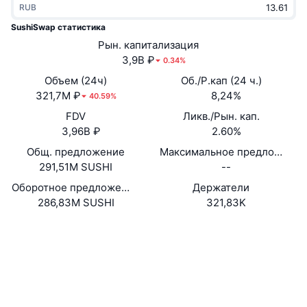
RUB
В тренде
Крипто-ETF
Подробнее
CMC MCP
SushiSwap статистика
Новинка
Рын. капитализация
Bitcoin (Биткоин)-ETF
x402
Новости
3,9B ₽
0.34%
Крипто
Ethereum (Эфириум)-ETF
Объем (24ч)
Об./Р.кап (24 ч.)
Academy
321,7M ₽
8,24%
40.59%
Политика
FDV
Ликв./Рын. кап.
Технический анализ
Research
3,96B ₽
2.60%
Спорт
Общ. предложение
Максимальное предложение
RSI
Видео
291,51M SUSHI
--
Финансы
MACD
Оборотное предложение
Держатели
Глоссарий
286,83M SUSHI
321,83K
Технологии
Сайт
Website
Whitepaper
Деривативы
Промоакции
Социальные сети
NFT
Обзор
Аирдропы
0x6b35...c90fe2
Контракты
Общая статистика NFT
Ликвидации
4.1
Бриллиантовые вознаграждения
Рейтинг (CertiK)