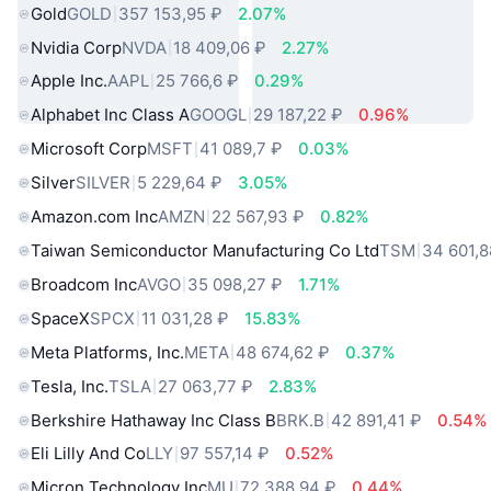
Gold
GOLD
357 153,95 ₽
2.07%
Nvidia Corp
NVDA
18 409,06 ₽
2.27%
Apple Inc.
AAPL
25 766,6 ₽
0.29%
Alphabet Inc Class A
GOOGL
29 187,22 ₽
0.96%
Microsoft Corp
MSFT
41 089,7 ₽
0.03%
Silver
SILVER
5 229,64 ₽
3.05%
Amazon.com Inc
AMZN
22 567,93 ₽
0.82%
Taiwan Semiconductor Manufacturing Co Ltd
TSM
34 601,8
Broadcom Inc
AVGO
35 098,27 ₽
1.71%
SpaceX
SPCX
11 031,28 ₽
15.83%
Meta Platforms, Inc.
META
48 674,62 ₽
0.37%
Tesla, Inc.
TSLA
27 063,77 ₽
2.83%
Berkshire Hathaway Inc Class B
BRK.B
42 891,41 ₽
0.54%
Eli Lilly And Co
LLY
97 557,14 ₽
0.52%
Micron Technology Inc
MU
72 388,94 ₽
0.44%