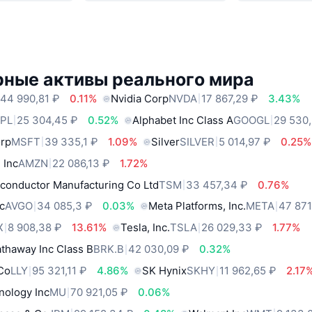
рные активы реального мира
44 990,81 ₽
0.11%
Nvidia Corp
NVDA
17 867,29 ₽
3.43%
PL
25 304,45 ₽
0.52%
Alphabet Inc Class A
GOOGL
29 530
orp
MSFT
39 335,1 ₽
1.09%
Silver
SILVER
5 014,97 ₽
0.25%
 Inc
AMZN
22 086,13 ₽
1.72%
conductor Manufacturing Co Ltd
TSM
33 457,34 ₽
0.76%
c
AVGO
34 085,3 ₽
0.03%
Meta Platforms, Inc.
META
47 871
X
8 908,38 ₽
13.61%
Tesla, Inc.
TSLA
26 029,33 ₽
1.77%
thaway Inc Class B
BRK.B
42 030,09 ₽
0.32%
 Co
LLY
95 321,11 ₽
4.86%
SK Hynix
SKHY
11 962,65 ₽
2.17
nology Inc
MU
70 921,05 ₽
0.06%