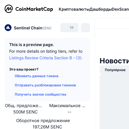
Криптовалюты
Дашборды
DexScan
Sentinel Chain
1K
SENC
This is a preview page.
For more details on listing tiers, refer to
Listings Review Criteria Section B - (3).
Новости
Это ваш проект?
Популярное
Обновить данные токена
Отправить разблокировки токенов
Получить значок сообщества
Общ. предложение
Максимальное предложение
500M SENC
--
Оборотное предложение
197,26M SENC