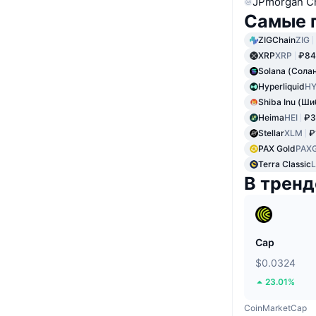
JPmorgan C
Самые 
ZIGChain
ZIG
XRP
XRP
₽84
Solana (Сола
Hyperliquid
HY
Shiba Inu (Ши
Heima
HEI
₽3
Stellar
XLM
₽
PAX Gold
PAX
Terra Classic
В тренд
Cap
$0.0324
23.01%
CoinMarketCap