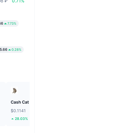
08 ₽
0.71%
46
7.73%
5.66
0.28%
Cash Cat
Hamster Kombat
$0.1141
$0.0001888
28.03%
9.69%