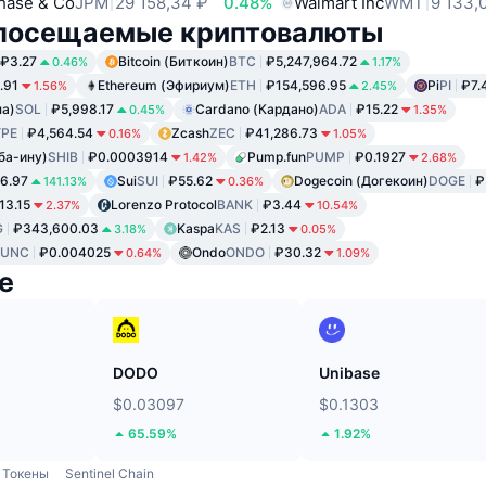
hase & Co
JPM
29 158,34 ₽
0.48%
Walmart Inc
WMT
9 133,
посещаемые криптовалюты
₽3.27
Bitcoin (Биткоин)
BTC
₽5,247,964.72
0.46%
1.17%
.91
Ethereum (Эфириум)
ETH
₽154,596.95
Pi
PI
₽7.
1.56%
2.45%
на)
SOL
₽5,998.17
Cardano (Кардано)
ADA
₽15.22
0.45%
1.35%
PE
₽4,564.54
Zcash
ZEC
₽41,286.73
0.16%
1.05%
ба-ину)
SHIB
₽0.0003914
Pump.fun
PUMP
₽0.1927
1.42%
2.68%
6.97
Sui
SUI
₽55.62
Dogecoin (Догекоин)
DOGE
₽
141.13%
0.36%
13.15
Lorenzo Protocol
BANK
₽3.44
2.37%
10.54%
G
₽343,600.03
Kaspa
KAS
₽2.13
3.18%
0.05%
LUNC
₽0.004025
Ondo
ONDO
₽30.32
0.64%
1.09%
е
DODO
Unibase
$0.03097
$0.1303
65.59%
1.92%
Токены
Sentinel Chain