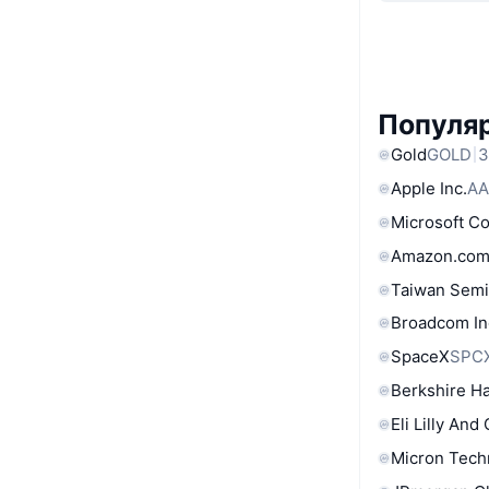
Популя
Gold
GOLD
3
Apple Inc.
AA
Microsoft C
Amazon.com
Taiwan Semi
Broadcom In
SpaceX
SPC
Berkshire Ha
Eli Lilly And
Micron Tech