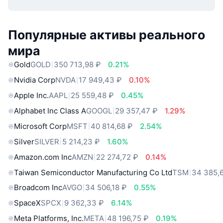
Популярные активы реального
мира
Gold
GOLD
350 713,98 ₽
0.21%
Nvidia Corp
NVDA
17 949,43 ₽
0.10%
Apple Inc.
AAPL
25 559,48 ₽
0.45%
Alphabet Inc Class A
GOOGL
29 357,47 ₽
1.29%
Microsoft Corp
MSFT
40 814,68 ₽
2.54%
Silver
SILVER
5 214,23 ₽
1.60%
Amazon.com Inc
AMZN
22 274,72 ₽
0.14%
Taiwan Semiconductor Manufacturing Co Ltd
TSM
34 385,
Broadcom Inc
AVGO
34 506,18 ₽
0.55%
SpaceX
SPCX
9 362,33 ₽
6.14%
Meta Platforms, Inc.
META
48 196,75 ₽
0.19%