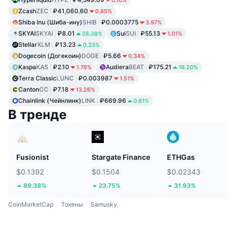
Zcash
ZEC
₽41,060.60
0.85%
Shiba Inu (Шиба-ину)
SHIB
₽0.0003775
3.97%
SKYAI
SKYAI
₽8.01
Sui
SUI
₽55.13
28.38%
1.01%
Stellar
XLM
₽13.23
0.33%
Dogecoin (Догекоин)
DOGE
₽5.66
0.34%
Kaspa
KAS
₽2.10
Audiera
BEAT
₽175.21
1.78%
18.20%
Terra Classic
LUNC
₽0.003987
1.51%
Canton
CC
₽7.18
13.26%
Chainlink (Чейнлинк)
LINK
₽669.96
0.61%
В тренде
Fusionist
Stargate Finance
ETHGas
$0.1392
$0.1504
$0.02343
89.38%
23.75%
31.93%
CoinMarketCap
Токены
Samusky