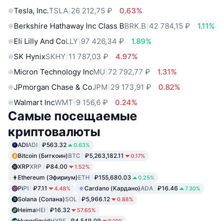
Tesla, Inc.
TSLA
26 212,75 ₽
0.63%
Berkshire Hathaway Inc Class B
BRK.B
42 784,15 ₽
1.11%
Eli Lilly And Co
LLY
97 426,34 ₽
1.89%
SK Hynix
SKHY
11 787,03 ₽
4.97%
Micron Technology Inc
MU
72 792,77 ₽
1.31%
JPmorgan Chase & Co
JPM
29 173,91 ₽
0.82%
Walmart Inc
WMT
9 156,6 ₽
0.24%
Самые посещаемые
криптовалюты
ADI
ADI
₽563.32
0.63%
Bitcoin (Биткоин)
BTC
₽5,263,182.11
0.17%
XRP
XRP
₽84.00
1.52%
Ethereum (Эфириум)
ETH
₽155,680.03
0.25%
Pi
PI
₽7.11
Cardano (Кардано)
ADA
₽16.46
4.48%
7.30%
Solana (Солана)
SOL
₽5,966.12
0.88%
Heima
HEI
₽16.32
57.65%
Hyperliquid
HYPE
₽4,549.09
0.10%