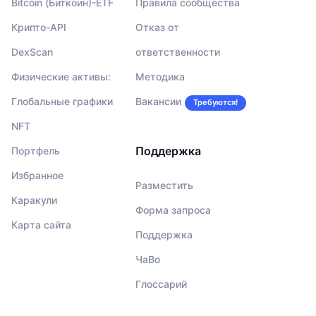
Bitcoin (Биткоин)-ETF
Правила сообщества
Крипто-API
Отказ от
DexScan
ответственности
Физические активы:
Методика
Глобальные графики
Вакансии
Требуются!
NFT
Поддержка
Портфель
Избранное
Разместить
Каракули
Форма запроса
Карта сайта
Поддержка
ЧаВо
Глоссарий