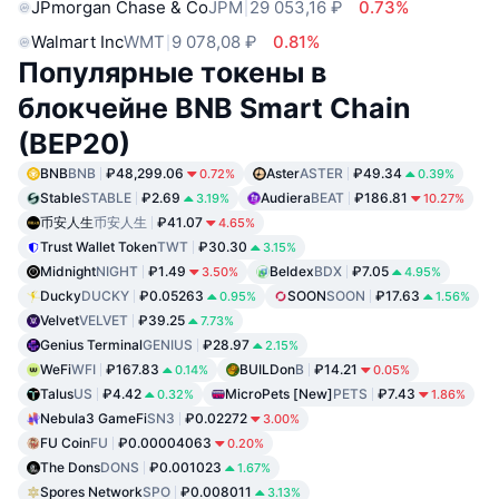
JPmorgan Chase & Co
JPM
29 053,16 ₽
0.73%
Walmart Inc
WMT
9 078,08 ₽
0.81%
Популярные токены в
блокчейне BNB Smart Chain
(BEP20)
BNB
BNB
₽48,299.06
Aster
ASTER
₽49.34
0.72%
0.39%
Stable
STABLE
₽2.69
Audiera
BEAT
₽186.81
3.19%
10.27%
币安人生
币安人生
₽41.07
4.65%
Trust Wallet Token
TWT
₽30.30
3.15%
Midnight
NIGHT
₽1.49
Beldex
BDX
₽7.05
3.50%
4.95%
Ducky
DUCKY
₽0.05263
SOON
SOON
₽17.63
0.95%
1.56%
Velvet
VELVET
₽39.25
7.73%
Genius Terminal
GENIUS
₽28.97
2.15%
WeFi
WFI
₽167.83
BUILDon
B
₽14.21
0.14%
0.05%
Talus
US
₽4.42
MicroPets [New]
PETS
₽7.43
0.32%
1.86%
Nebula3 GameFi
SN3
₽0.02272
3.00%
FU Coin
FU
₽0.00004063
0.20%
The Dons
DONS
₽0.001023
1.67%
Spores Network
SPO
₽0.008011
3.13%