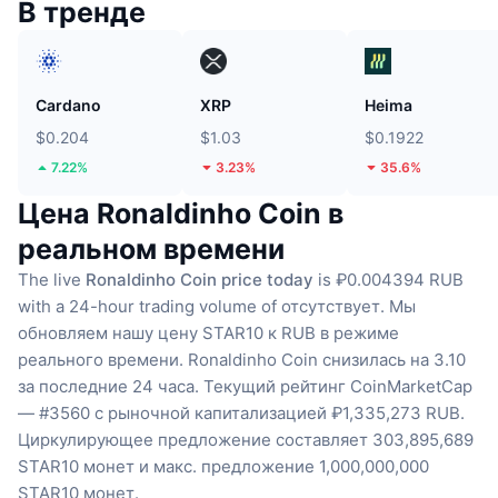
В тренде
Cardano
XRP
Heima
$0.204
$1.03
$0.1922
7.22%
3.23%
35.6%
Цена Ronaldinho Coin в
реальном времени
The live
Ronaldinho Coin price today
is ₽0.004394 RUB
with a 24-hour trading volume of отсутствует.
Мы
обновляем нашу цену STAR10 к RUB в режиме
реального времени.
Ronaldinho Coin снизилась на 3.10
за последние 24 часа.
Текущий рейтинг CoinMarketCap
— #3560 с рыночной капитализацией ₽1,335,273 RUB.
Циркулирующее предложение составляет 303,895,689
STAR10 монет
и макс. предложение 1,000,000,000
STAR10 монет.