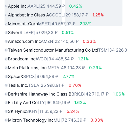
Apple Inc.
AAPL
25 444,59 ₽
0.42%
Alphabet Inc Class A
GOOGL
29 158,17 ₽
1.25%
Microsoft Corp
MSFT
40 557,92 ₽
2.13%
Silver
SILVER
5 029,33 ₽
0.51%
Amazon.com Inc
AMZN
22 140,56 ₽
0.33%
Taiwan Semiconductor Manufacturing Co Ltd
TSM
34 226,
Broadcom Inc
AVGO
34 488,54 ₽
1.21%
Meta Platforms, Inc.
META
48 104,28 ₽
0.29%
SpaceX
SPCX
9 064,88 ₽
2.77%
Tesla, Inc.
TSLA
25 998,91 ₽
0.76%
Berkshire Hathaway Inc Class B
BRK.B
42 719,17 ₽
1.06%
Eli Lilly And Co
LLY
96 849,16 ₽
1.62%
SK Hynix
SKHY
11 659,22 ₽
5.24%
Micron Technology Inc
MU
72 746,39 ₽
0.03%