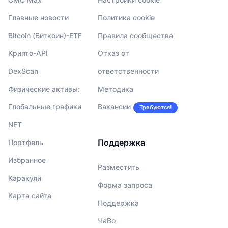
Главные новости
Политика cookie
Bitcoin (Биткоин)-ETF
Правила сообщества
Крипто-API
Отказ от
DexScan
ответственности
Физические активы:
Методика
Глобальные графики
Вакансии
Требуются!
NFT
Поддержка
Портфель
Избранное
Разместить
Каракули
Форма запроса
Карта сайта
Поддержка
ЧаВо