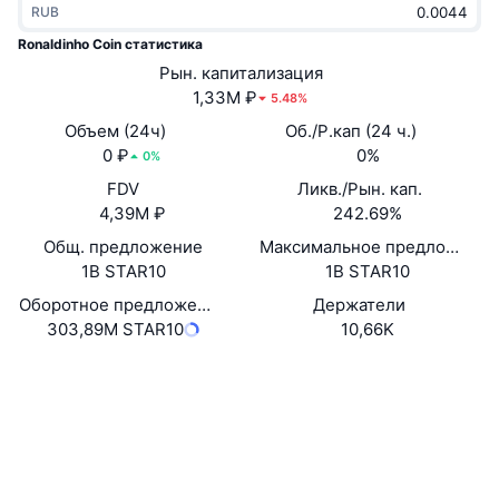
RUB
В тренде
Крипто-ETF
Подробнее
CMC MCP
Ronaldinho Coin статистика
Новинка
Рын. капитализация
Bitcoin (Биткоин)-ETF
x402
Новости
1,33M ₽
5.48%
Крипто
Ethereum (Эфириум)-ETF
Объем (24ч)
Об./Р.кап (24 ч.)
Academy
0 ₽
0%
0%
Политика
FDV
Ликв./Рын. кап.
Технический анализ
Research
4,39M ₽
242.69%
Спорт
Общ. предложение
Максимальное предложение
RSI
Видео
1B STAR10
1B STAR10
Финансы
MACD
Оборотное предложение
Держатели
Глоссарий
303,89M STAR10
10,66K
Технологии
Сайт
Website
Деривативы
Промоакции
Социальные сети
NFT
Обзор
Аирдропы
0x8b9a...c25c2b
Контракты
Общая статистика NFT
Ликвидации
3.6
Бриллиантовые вознаграждения
Рейтинг (CertiK)