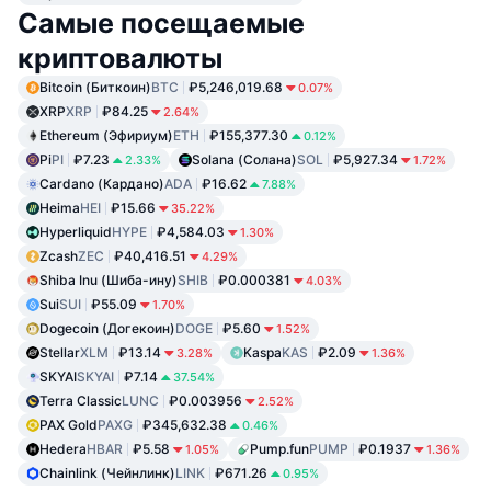
Самые посещаемые
криптовалюты
Bitcoin (Биткоин)
BTC
₽5,246,019.68
0.07%
XRP
XRP
₽84.25
2.64%
Ethereum (Эфириум)
ETH
₽155,377.30
0.12%
Pi
PI
₽7.23
Solana (Солана)
SOL
₽5,927.34
2.33%
1.72%
Cardano (Кардано)
ADA
₽16.62
7.88%
Heima
HEI
₽15.66
35.22%
Hyperliquid
HYPE
₽4,584.03
1.30%
Zcash
ZEC
₽40,416.51
4.29%
Shiba Inu (Шиба-ину)
SHIB
₽0.000381
4.03%
Sui
SUI
₽55.09
1.70%
Dogecoin (Догекоин)
DOGE
₽5.60
1.52%
Stellar
XLM
₽13.14
Kaspa
KAS
₽2.09
3.28%
1.36%
SKYAI
SKYAI
₽7.14
37.54%
Terra Classic
LUNC
₽0.003956
2.52%
PAX Gold
PAXG
₽345,632.38
0.46%
Hedera
HBAR
₽5.58
Pump.fun
PUMP
₽0.1937
1.05%
1.36%
Chainlink (Чейнлинк)
LINK
₽671.26
0.95%