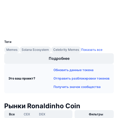
Предстоящие продажи
bscscan.com
Ставки финансирования
Проводники
Изучайте и зарабатывайте
Кошельки
Календари
UCID
35920
Календарь ICO
Теги
Memes
Solana Ecosystem
Celebrity Memes
Показать все
Календарь мероприятий
Подробнее
Обновить данные токена
Отправить разблокировки токенов
Это ваш проект?
Получить значок сообщества
Рынки Ronaldinho Coin
Все
CEX
DEX
Фильтры