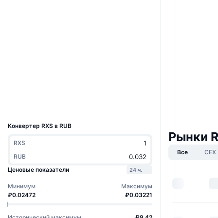
Сайт
Website
Whitepaper
Социальные сети
0x9eAe...0e224c
Контракты
Аудиты
Проводники
etherscan.io
Кошельки
UCID
33486
Конвертер RXS в RUB
Рынки R
RXS
Все
CEX
RUB
Ценовые показатели
24 ч.
Минимум
Максимум
₽0.02472
₽0.03221
Исторический максимум
₽9.42