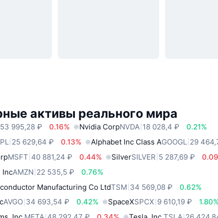
рные активы реального мира
53 995,28 ₽
0.16%
Nvidia Corp
NVDA
18 028,4 ₽
0.21%
PL
25 629,64 ₽
0.13%
Alphabet Inc Class A
GOOGL
29 464,
orp
MSFT
40 881,24 ₽
0.44%
Silver
SILVER
5 287,69 ₽
0.0
 Inc
AMZN
22 535,5 ₽
0.76%
conductor Manufacturing Co Ltd
TSM
34 569,08 ₽
0.62%
c
AVGO
34 693,54 ₽
0.42%
SpaceX
SPCX
9 610,19 ₽
1.80
ms, Inc.
META
48 292,47 ₽
0.34%
Tesla, Inc.
TSLA
26 424,8