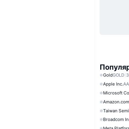
Популя
Gold
GOLD
3
Apple Inc.
AA
Microsoft C
Amazon.com
Taiwan Semi
Broadcom In
Meta Platfor