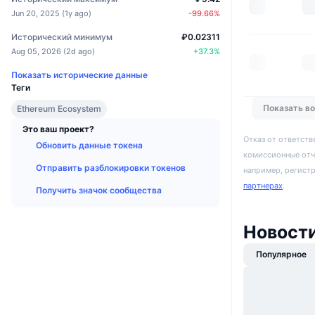
Jun 20, 2025
(
1y ago
)
-99.66
%
Исторический минимум
₽0.02311
Aug 05, 2026
(
2d ago
)
+
37.3
%
Показать исторические данные
Теги
Показать в
Ethereum Ecosystem
Это ваш проект?
Отказ от ответств
Обновить данные токена
комиссионные отч
Отправить разблокировки токенов
например, регист
партнерах
.
Получить значок сообщества
Новости
Популярное