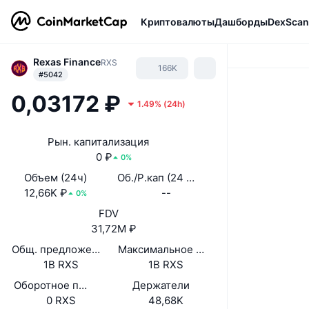
Криптовалюты
Дашборды
DexScan
Rexas Finance
RXS
166K
#5042
0,03172 ₽
1.49%
(
24h
)
Рын. капитализация
0 ₽
0%
Объем (24ч)
Об./Р.кап (24 ч.)
12,66K ₽
--
0%
FDV
31,72M ₽
Общ. предложение
Максимальное предложение
1B RXS
1B RXS
Оборотное предложение
Держатели
0 RXS
48,68K