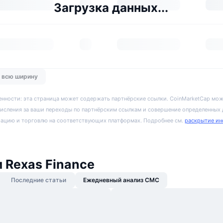
Загрузка данных...
о всю ширину
енности: эта страница может содержать партнёрские ссылки. CoinMarketCap мож
исления за ваши переходы по партнёрским ссылкам и совершение определенных
рацию и торговлю на соответствующих платформах. Подробнее см.
раскрытие ин
 Rexas Finance
Последние статьи
Ежедневный анализ CMC