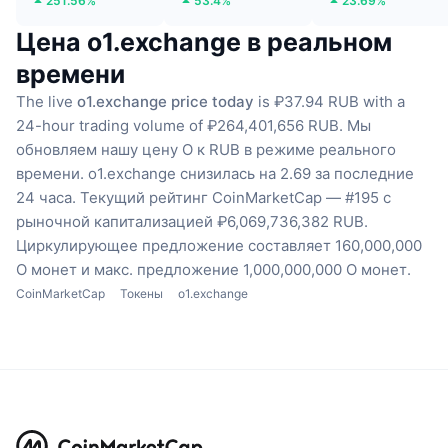
251.56%
53.4%
23.69%
Цена o1.exchange в реальном
времени
The live
o1.exchange price today
is ₽37.94 RUB with a
24-hour trading volume of ₽264,401,656 RUB.
Мы
обновляем нашу цену O к RUB в режиме реального
времени.
o1.exchange снизилась на 2.69 за последние
24 часа.
Текущий рейтинг CoinMarketCap — #195 с
рыночной капитализацией ₽6,069,736,382 RUB.
Циркулирующее предложение составляет 160,000,000
O монет
и макс. предложение 1,000,000,000 O монет.
CoinMarketCap
Токены
o1.exchange