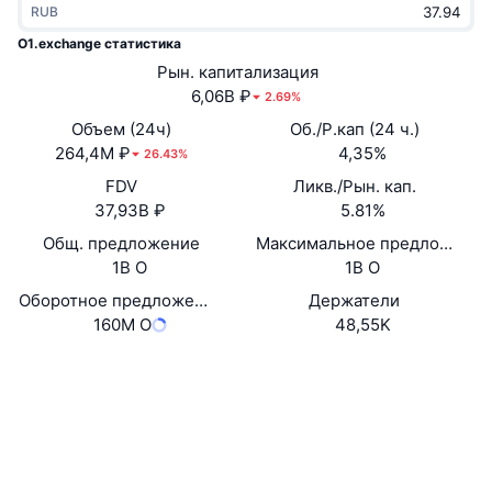
RUB
В тренде
Крипто-ETF
Подробнее
CMC MCP
O1.exchange статистика
Новинка
Рын. капитализация
Bitcoin (Биткоин)-ETF
x402
Новости
6,06B ₽
2.69%
Крипто
Ethereum (Эфириум)-ETF
Объем (24ч)
Об./Р.кап (24 ч.)
Academy
264,4M ₽
4,35%
26.43%
Политика
FDV
Ликв./Рын. кап.
Технический анализ
Research
37,93B ₽
5.81%
Спорт
Общ. предложение
Максимальное предложение
RSI
Видео
1B O
1B O
Финансы
MACD
Оборотное предложение
Держатели
Глоссарий
160M O
48,55K
Технологии
Сайт
Website
Whitepaper
Деривативы
Промоакции
NFT
Социальные сети
Обзор
Аирдропы
Общая статистика NFT
0x500A...3bd1C4
Контракты
Ликвидации
Бриллиантовые вознаграждения