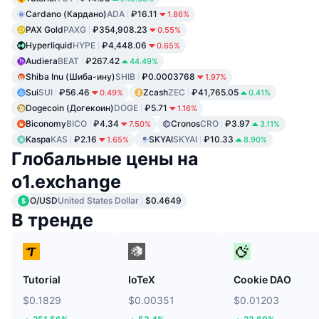
Cardano (Кардано)
ADA
₽16.11
1.86%
PAX Gold
PAXG
₽354,908.23
0.55%
Hyperliquid
HYPE
₽4,448.06
0.65%
Audiera
BEAT
₽267.42
44.49%
Shiba Inu (Шиба-ину)
SHIB
₽0.0003768
1.97%
Sui
SUI
₽56.46
Zcash
ZEC
₽41,765.05
0.49%
0.41%
Dogecoin (Догекоин)
DOGE
₽5.71
1.16%
Biconomy
BICO
₽4.34
Cronos
CRO
₽3.97
7.50%
3.11%
Kaspa
KAS
₽2.16
SKYAI
SKYAI
₽10.33
1.65%
8.90%
Глобальные цены на
o1.exchange
O/USD
United States Dollar
$0.4649
В тренде
Tutorial
IoTeX
Cookie DAO
$0.1829
$0.00351
$0.01203