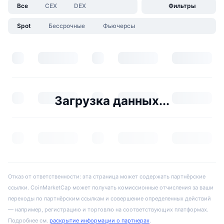
Все
CEX
DEX
Фильтры
Spot
Бессрочные
Фьючерсы
Загрузка данных...
Отказ от ответственности: эта страница может содержать партнёрские
ссылки. CoinMarketCap может получать комиссионные отчисления за ваши
переходы по партнёрским ссылкам и совершение определенных действий
— например, регистрацию и торговлю на соответствующих платформах.
Подробнее см.
раскрытие информации о партнерах
.