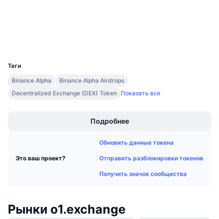
Предстоящие продажи
basescan.org
Ставки финансирования
Изучайте и зарабатывайте
Проводники
Кошельки
Календари
UCID
40092
Теги
Календарь ICO
Binance Alpha
Binance Alpha Airdrops
Календарь мероприятий
Decentralized Exchange (DEX) Token
Показать все
Boost
Подробнее
Обновить данные токена
Отправить разблокировки токенов
Это ваш проект?
Получить значок сообщества
Рынки o1.exchange