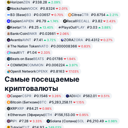
Horizen
ZEN
₽338.28
2.09%
Nockchain
NOCK
₽0.8324
2.01%
B3 (Base)
B3
₽0.03657
Citrea
CTR
₽0.6754
0.70%
2.21%
Sapien
SAPIEN
₽6.79
Recall
RECALL
₽3.82
1.74%
2.43%
Keeta
KTA
₽8.25
PlaysOut
PLAY
₽3.03
13.40%
3.88%
BankrCoin
BNKR
₽0.02661
2.06%
Avantis
AVNT
₽7.41
ZORA
ZORA
₽0.4312
3.72%
0.27%
The Nation Token
NATO
₽0.000008366
0.83%
ivault
IVT
₽1.04
2.33%
Beats on Base
BEATS
₽0.01786
1.94%
COMMON
COMMON
₽0.006224
3.97%
OpenX Network
OPENX
₽0.8163
17.03%
Самые посещаемые
криптовалюты
Casper
CSPR
₽0.1546
ADI
ADI
₽562.01
3.26%
0.51%
Bitcoin (Биткоин)
BTC
₽5,283,258.11
1.15%
XRP
XRP
₽84.21
0.98%
Ethereum (Эфириум)
ETH
₽156,153.00
0.95%
Pi
PI
₽7.28
Solana (Солана)
SOL
₽6,210.49
3.33%
0.98%
Tutorial
TUT
₽14.93
249.03%