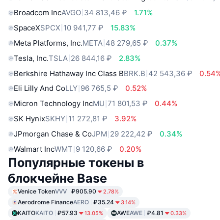
Broadcom Inc
AVGO
34 813,46 ₽
1.71%
SpaceX
SPCX
10 941,77 ₽
15.83%
Meta Platforms, Inc.
META
48 279,65 ₽
0.37%
Tesla, Inc.
TSLA
26 844,16 ₽
2.83%
Berkshire Hathaway Inc Class B
BRK.B
42 543,36 ₽
0.54
Eli Lilly And Co
LLY
96 765,5 ₽
0.52%
Micron Technology Inc
MU
71 801,53 ₽
0.44%
SK Hynix
SKHY
11 272,81 ₽
3.92%
JPmorgan Chase & Co
JPM
29 222,42 ₽
0.34%
Walmart Inc
WMT
9 120,66 ₽
0.20%
Популярные токены в
блокчейне Base
Venice Token
VVV
₽905.90
2.78%
Aerodrome Finance
AERO
₽35.24
3.14%
KAITO
KAITO
₽57.93
AWE
AWE
₽4.81
13.05%
0.33%