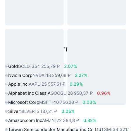
Популярные активы реального
мира
Gold
GOLD
354 255,79 ₽
2.07%
Nvidia Corp
NVDA
18 259,68 ₽
2.27%
Apple Inc.
AAPL
25 557,51 ₽
0.29%
Alphabet Inc Class A
GOOGL
28 950,37 ₽
0.96%
Microsoft Corp
MSFT
40 756,28 ₽
0.03%
Silver
SILVER
5 187,21 ₽
3.05%
Amazon.com Inc
AMZN
22 384,8 ₽
0.82%
Taiwan Semiconductor Manufacturing Co Ltd
TSM
34 321,1