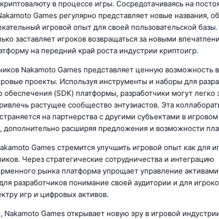
 криптовалюту в процессе игры. Сосредотачиваясь на посто
Nakamoto Games регулярно представляет новые названия, о
екательный игровой опыт для своей пользовательской базы.
лько заставляет игроков возвращаться за новыми впечатлени
атформу на передний край роста индустрии криптоигр.
чиков Nakamoto Games представляет ценную возможность в
гровые проекты. Используя инструменты и наборы для разр
 обеспечения (SDK) платформы, разработчики могут легко 
привлечь растущее сообщество энтузиастов. Эта коллабора
страняется на партнерства с другими субъектами в игровом
, дополнительно расширяя предложения и возможности пл
Nakamoto Games стремится улучшить игровой опыт как для иг
чиков. Через стратегические сотрудничества и интеграцию
рменного рынка платформа упрощает управление активами 
для разработчиков понимание своей аудитории и для игроко
ктру игр и цифровых активов.
, Nakamoto Games открывает новую эру в игровой индустрии