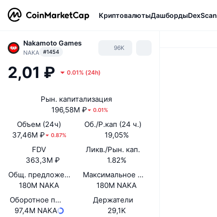
Криптовалюты
Дашборды
DexScan
Nakamoto Games
96K
#1454
NAKA
2,01 ₽
0.01%
(
24h
)
Рын. капитализация
196,58M ₽
0.01%
Объем (24ч)
Об./Р.кап (24 ч.)
37,46M ₽
19,05%
0.87%
FDV
Ликв./Рын. кап.
363,3M ₽
1.82%
Общ. предложение
Максимальное предложение
180M NAKA
180M NAKA
Оборотное предложение
Держатели
97,4M NAKA
29,1K