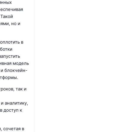
янных
беспечивая
 Такой
ями, но и
оплотить в
аботки
запустить
тивная модель
 и блокчейн-
атформы.
роков, так и
и аналитику,
в доступ к
, сочетая в