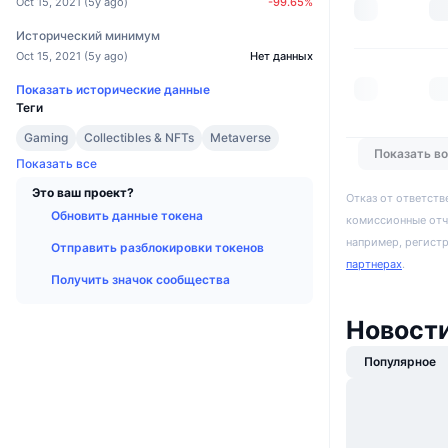
Oct 15, 2021
(
5y ago
)
-99.65
%
Исторический минимум
Oct 15, 2021
(
5y ago
)
Нет данных
Показать исторические данные
Теги
Gaming
Collectibles & NFTs
Metaverse
Показать в
Показать все
Это ваш проект?
Отказ от ответств
Обновить данные токена
комиссионные отч
например, регист
Отправить разблокировки токенов
партнерах
.
Получить значок сообщества
Новост
Популярное