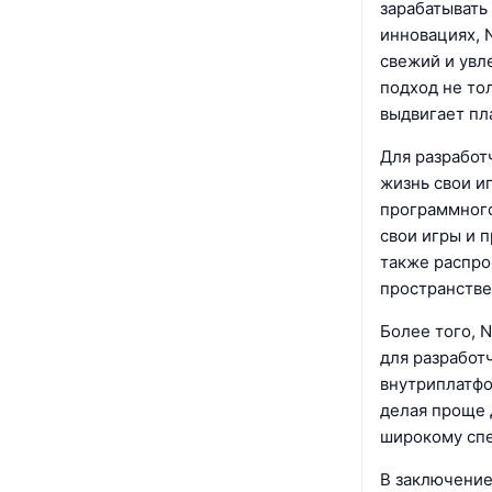
зарабатывать
инновациях, 
свежий и увл
подход не то
выдвигает пл
Для разработ
жизнь свои и
программного
свои игры и 
также распро
пространстве
Более того, 
для разработ
внутриплатфо
делая проще 
широкому спе
В заключение