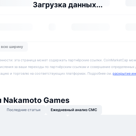
Загрузка данных...
о всю ширину
енности: эта страница может содержать партнёрские ссылки. CoinMarketCap мож
исления за ваши переходы по партнёрским ссылкам и совершение определенных
рацию и торговлю на соответствующих платформах. Подробнее см.
раскрытие ин
и Nakamoto Games
Последние статьи
Ежедневный анализ CMC