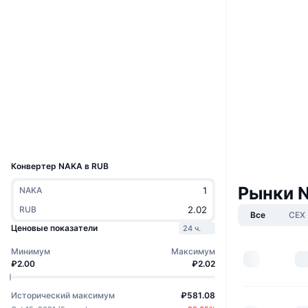
Сайт
Website
Социальные сети
0x3114...c0d737
Контракты
3.6
Рейтинг (CertiK)
Проводники
polygonscan.com
Кошельки
UCID
12749
Конвертер NAKA в RUB
Рынки 
NAKA
RUB
Все
CEX
Ценовые показатели
24 ч.
Минимум
Максимум
₽2.00
₽2.02
Исторический максимум
₽581.08