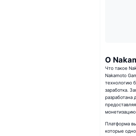
О Naka
Что такое Na
Nakamoto Gam
технологию б
заработка. За
разработана д
предоставляя
монетизацию 
Платформа вы
которые одно