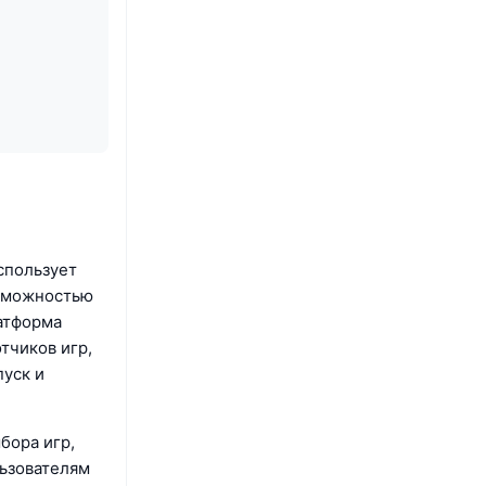
спользует
озможностью
латформа
тчиков игр,
пуск и
бора игр,
ьзователям