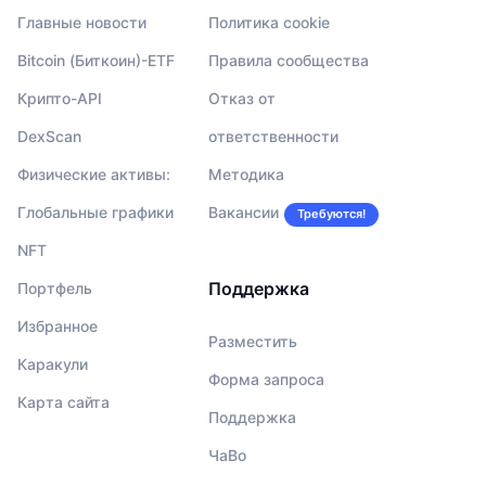
Главные новости
Политика cookie
Bitcoin (Биткоин)-ETF
Правила сообщества
Крипто-API
Отказ от
DexScan
ответственности
Физические активы:
Методика
Глобальные графики
Вакансии
Требуются!
NFT
Поддержка
Портфель
Избранное
Разместить
Каракули
Форма запроса
Карта сайта
Поддержка
ЧаВо