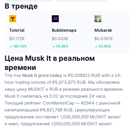
В тренде
Tutorial
Bubblemaps
Mubarak
$0.1729
$0.0228
$0.01919
191.72%
76.26%
32.45%
Цена Musk It в реальном
времени
The live
Musk It price today
is ₽0.008822 RUB with a 24-
hour trading volume of ₽5,673,675 RUB.
Мы обновляем
нашу цену MUSKIT к RUB в режиме реального времени.
Musk It снизилась на 0.02 за последние 24 часа.
Текущий рейтинг CoinMarketCap — #2944 с рыночной
капитализацией ₽8,821,768 RUB.
Циркулирующее
предложение составляет 1,000,000,000 MUSKIT монет
и макс. предложение 1,000,000,000 MUSKIT монет.