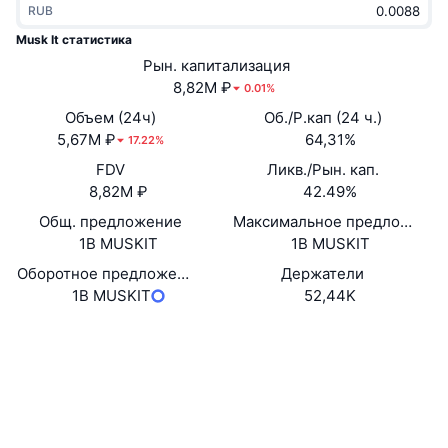
RUB
В тренде
Крипто-ETF
Подробнее
CMC MCP
Musk It статистика
Новинка
Рын. капитализация
Bitcoin (Биткоин)-ETF
x402
Новости
8,82M ₽
0.01%
Крипто
Ethereum (Эфириум)-ETF
Объем (24ч)
Об./Р.кап (24 ч.)
Academy
5,67M ₽
64,31%
17.22%
Политика
FDV
Ликв./Рын. кап.
Технический анализ
Research
8,82M ₽
42.49%
Спорт
Общ. предложение
Максимальное предложение
RSI
Видео
1B MUSKIT
1B MUSKIT
Финансы
MACD
Оборотное предложение
Держатели
Глоссарий
1B MUSKIT
52,44K
Технологии
Сайт
Website
Деривативы
Промоакции
Социальные сети
NFT
Обзор
Контракты
9So52u...eRpump
Аирдропы
Проводники
solscan.io
Общая статистика NFT
Ликвидации
Бриллиантовые вознаграждения
Кошельки