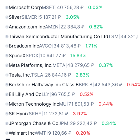
Microsoft Corp
MSFT
40 756,28 ₽
0.03%
Silver
SILVER
5 187,21 ₽
3.05%
Amazon.com Inc
AMZN
22 384,8 ₽
0.82%
Taiwan Semiconductor Manufacturing Co Ltd
TSM
34 321,1
Broadcom Inc
AVGO
34 813,46 ₽
1.71%
SpaceX
SPCX
10 941,77 ₽
15.83%
Meta Platforms, Inc.
META
48 279,65 ₽
0.37%
Tesla, Inc.
TSLA
26 844,16 ₽
2.83%
Berkshire Hathaway Inc Class B
BRK.B
42 543,36 ₽
0.54
Eli Lilly And Co
LLY
96 765,5 ₽
0.52%
Micron Technology Inc
MU
71 801,53 ₽
0.44%
SK Hynix
SKHY
11 272,81 ₽
3.92%
JPmorgan Chase & Co
JPM
29 222,42 ₽
0.34%
Walmart Inc
WMT
9 120,66 ₽
0.20%