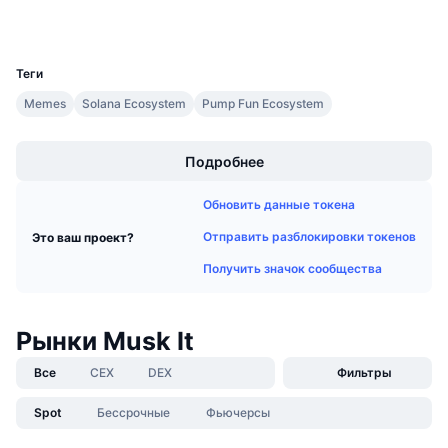
Предстоящие продажи
Ставки финансирования
Изучайте и зарабатывайте
UCID
34513
Теги
Календари
Memes
Solana Ecosystem
Pump Fun Ecosystem
Boost
Календарь ICO
Подробнее
Календарь мероприятий
Обновить данные токена
Отправить разблокировки токенов
Это ваш проект?
Получить значок сообщества
Рынки Musk It
Все
CEX
DEX
Фильтры
Spot
Бессрочные
Фьючерсы