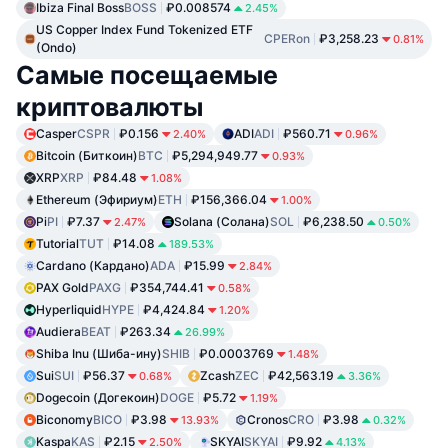
Ibiza Final Boss
BOSS
₽0.008574
2.45%
US Copper Index Fund Tokenized ETF
CPERon
₽3,258.23
0.81%
(Ondo)
Самые посещаемые
криптовалюты
Casper
CSPR
₽0.156
ADI
ADI
₽560.71
2.40%
0.96%
Bitcoin (Биткоин)
BTC
₽5,294,949.77
0.93%
XRP
XRP
₽84.48
1.08%
Ethereum (Эфириум)
ETH
₽156,366.04
1.00%
Pi
PI
₽7.37
Solana (Солана)
SOL
₽6,238.50
2.47%
0.50%
Tutorial
TUT
₽14.08
189.53%
Cardano (Кардано)
ADA
₽15.99
2.84%
PAX Gold
PAXG
₽354,744.41
0.58%
Hyperliquid
HYPE
₽4,424.84
1.20%
Audiera
BEAT
₽263.34
26.99%
Shiba Inu (Шиба-ину)
SHIB
₽0.0003769
1.48%
Sui
SUI
₽56.37
Zcash
ZEC
₽42,563.19
0.68%
3.36%
Dogecoin (Догекоин)
DOGE
₽5.72
1.19%
Biconomy
BICO
₽3.98
Cronos
CRO
₽3.98
13.93%
0.32%
Kaspa
KAS
₽2.15
SKYAI
SKYAI
₽9.92
2.50%
4.13%