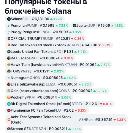
Популярные токены в
блокчейне Solana
Solana
SOL
₽6,181.00
1.72%
Pump.fun
PUMP
₽0.1999
Jupiter
JUP
₽15.09
7.53%
1.66%
Pudgy Penguins
PENGU
₽0.5093
1.35%
OFFICIAL TRUMP
TRUMP
₽120.91
0.36%
Red Cat tokenized stock (xStock)
RCATx
₽643.00
0.81%
Leeds United Fan Token
LUFC
₽1.81
6.21%
RAT Escape
RAT
₽0.008674
0.81%
Hawk Tuah (hawktuah.vip)
HAWKTUAH
₽0.01062
2.57%
TORSY
torsy
₽0.01211
2.02%
Numogram
GNON
₽0.008925
1.03%
Eliza (elizawakesup)
ELIZA
₽0.009651
2.83%
Coin (reservebankapp.com)
COINS
₽0.009902
22.17%
Pockemy
PKM
₽0.008614
3.06%
Bit Digital Tokenised Stock (xStock)
BTBTx
₽112.61
0.81%
Fluminense FC Fan Token
FLU
₽2.02
5.13%
Aehr Test Systems Tokenized Stock
AEHRon
₽8,367.51
1.38%
(Ondo)
Stream SZN
STRSZN
₽0.008211
0.73%