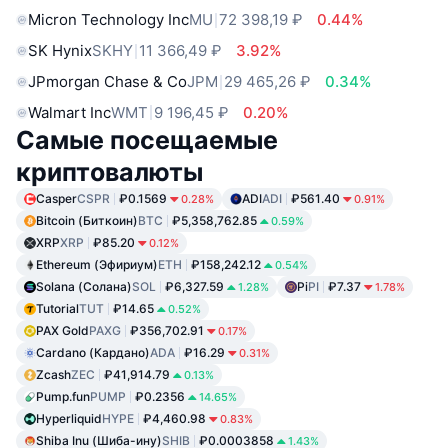
Micron Technology Inc
MU
72 398,19 ₽
0.44%
SK Hynix
SKHY
11 366,49 ₽
3.92%
JPmorgan Chase & Co
JPM
29 465,26 ₽
0.34%
Walmart Inc
WMT
9 196,45 ₽
0.20%
Самые посещаемые
криптовалюты
Casper
CSPR
₽0.1569
ADI
ADI
₽561.40
0.28%
0.91%
Bitcoin (Биткоин)
BTC
₽5,358,762.85
0.59%
XRP
XRP
₽85.20
0.12%
Ethereum (Эфириум)
ETH
₽158,242.12
0.54%
Solana (Солана)
SOL
₽6,327.59
Pi
PI
₽7.37
1.28%
1.78%
Tutorial
TUT
₽14.65
0.52%
PAX Gold
PAXG
₽356,702.91
0.17%
Cardano (Кардано)
ADA
₽16.29
0.31%
Zcash
ZEC
₽41,914.79
0.13%
Pump.fun
PUMP
₽0.2356
14.65%
Hyperliquid
HYPE
₽4,460.98
0.83%
Shiba Inu (Шиба-ину)
SHIB
₽0.0003858
1.43%