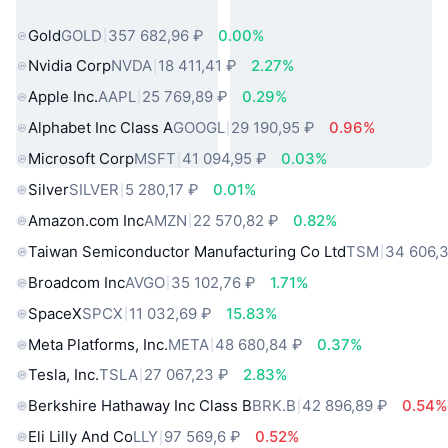
мира
Gold
GOLD
357 682,96 ₽
0.00%
Nvidia Corp
NVDA
18 411,41 ₽
2.27%
Apple Inc.
AAPL
25 769,89 ₽
0.29%
Alphabet Inc Class A
GOOGL
29 190,95 ₽
0.96%
Microsoft Corp
MSFT
41 094,95 ₽
0.03%
Silver
SILVER
5 280,17 ₽
0.01%
Amazon.com Inc
AMZN
22 570,82 ₽
0.82%
Taiwan Semiconductor Manufacturing Co Ltd
TSM
34 606,3
Broadcom Inc
AVGO
35 102,76 ₽
1.71%
SpaceX
SPCX
11 032,69 ₽
15.83%
Meta Platforms, Inc.
META
48 680,84 ₽
0.37%
Tesla, Inc.
TSLA
27 067,23 ₽
2.83%
Berkshire Hathaway Inc Class B
BRK.B
42 896,89 ₽
0.54%
Eli Lilly And Co
LLY
97 569,6 ₽
0.52%