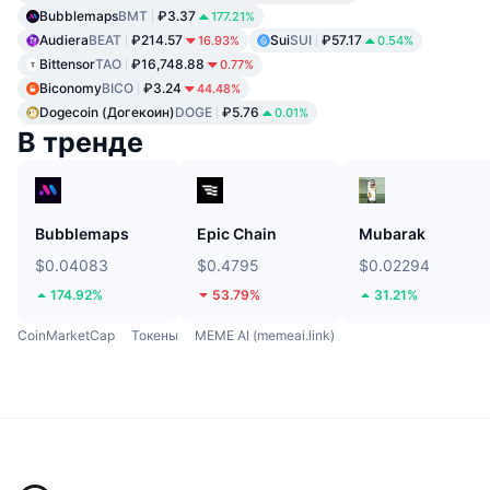
Bubblemaps
BMT
₽3.37
177.21%
Audiera
BEAT
₽214.57
Sui
SUI
₽57.17
16.93%
0.54%
Bittensor
TAO
₽16,748.88
0.77%
Biconomy
BICO
₽3.24
44.48%
Dogecoin (Догекоин)
DOGE
₽5.76
0.01%
В тренде
Bubblemaps
Epic Chain
Mubarak
$0.04083
$0.4795
$0.02294
174.92%
53.79%
31.21%
CoinMarketCap
Токены
MEME AI (memeai.link)