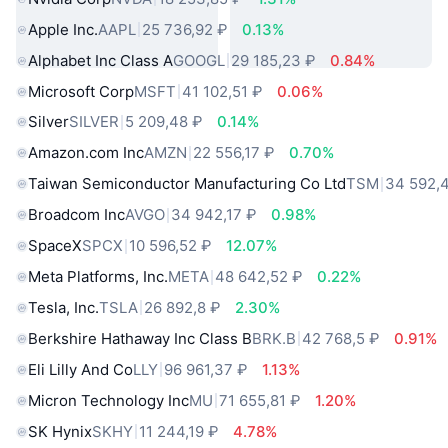
Apple Inc.
AAPL
25 736,92 ₽
0.13%
Alphabet Inc Class A
GOOGL
29 185,23 ₽
0.84%
Microsoft Corp
MSFT
41 102,51 ₽
0.06%
Silver
SILVER
5 209,48 ₽
0.14%
Amazon.com Inc
AMZN
22 556,17 ₽
0.70%
Taiwan Semiconductor Manufacturing Co Ltd
TSM
34 592,
Broadcom Inc
AVGO
34 942,17 ₽
0.98%
SpaceX
SPCX
10 596,52 ₽
12.07%
Meta Platforms, Inc.
META
48 642,52 ₽
0.22%
Tesla, Inc.
TSLA
26 892,8 ₽
2.30%
Berkshire Hathaway Inc Class B
BRK.B
42 768,5 ₽
0.91%
Eli Lilly And Co
LLY
96 961,37 ₽
1.13%
Micron Technology Inc
MU
71 655,81 ₽
1.20%
SK Hynix
SKHY
11 244,19 ₽
4.78%