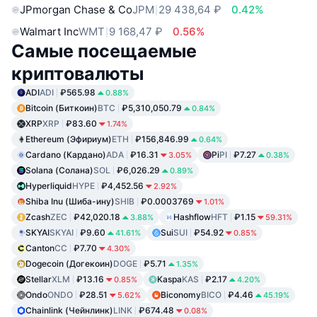
JPmorgan Chase & Co
JPM
29 438,64 ₽
0.42%
Walmart Inc
WMT
9 168,47 ₽
0.56%
Самые посещаемые
криптовалюты
ADI
ADI
₽565.98
0.88%
Bitcoin (Биткоин)
BTC
₽5,310,050.79
0.84%
XRP
XRP
₽83.60
1.74%
Ethereum (Эфириум)
ETH
₽156,846.99
0.64%
Cardano (Кардано)
ADA
₽16.31
Pi
PI
₽7.27
3.05%
0.38%
Solana (Солана)
SOL
₽6,026.29
0.89%
Hyperliquid
HYPE
₽4,452.56
2.92%
Shiba Inu (Шиба-ину)
SHIB
₽0.0003769
1.01%
Zcash
ZEC
₽42,020.18
Hashflow
HFT
₽1.15
3.88%
59.31%
SKYAI
SKYAI
₽9.60
Sui
SUI
₽54.92
41.61%
0.85%
Canton
CC
₽7.70
4.30%
Dogecoin (Догекоин)
DOGE
₽5.71
1.35%
Stellar
XLM
₽13.16
Kaspa
KAS
₽2.17
0.85%
4.20%
Ondo
ONDO
₽28.51
Biconomy
BICO
₽4.46
5.62%
45.19%
Chainlink (Чейнлинк)
LINK
₽674.48
0.08%