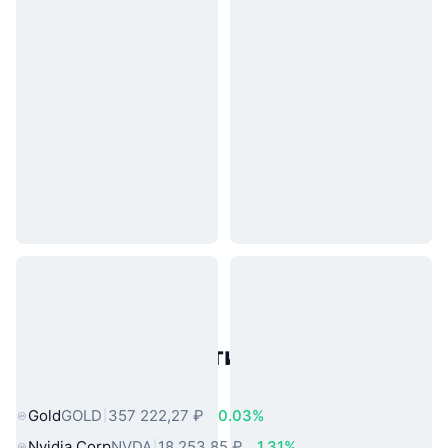
Популярные активы реального
мира
Gold
GOLD
357 222,27 ₽
0.03%
Nvidia Corp
NVDA
18 253,85 ₽
1.31%