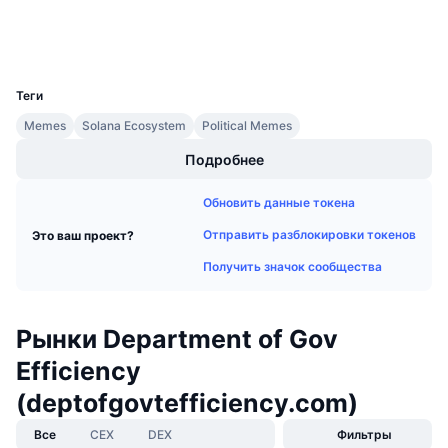
Предстоящие продажи
Кошельки
Ставки финансирования
Изучайте и зарабатывайте
UCID
33736
Календари
Теги
Memes
Solana Ecosystem
Political Memes
Календарь ICO
Подробнее
Календарь мероприятий
Обновить данные токена
Отправить разблокировки токенов
Это ваш проект?
Получить значок сообщества
Рынки Department of Gov
Efficiency
(deptofgovtefficiency.com)
Все
CEX
DEX
Фильтры