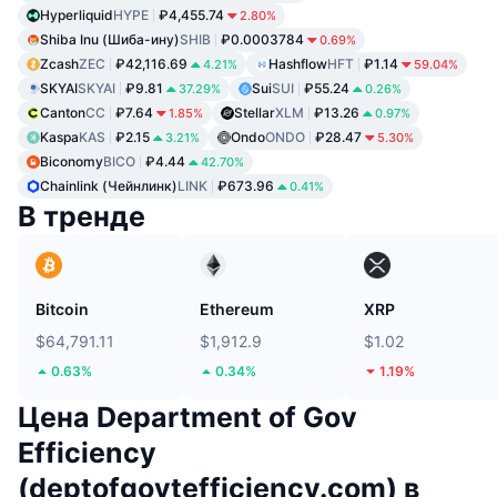
Hyperliquid
HYPE
₽4,455.74
2.80%
Shiba Inu (Шиба-ину)
SHIB
₽0.0003784
0.69%
Zcash
ZEC
₽42,116.69
Hashflow
HFT
₽1.14
4.21%
59.04%
SKYAI
SKYAI
₽9.81
Sui
SUI
₽55.24
37.29%
0.26%
Canton
CC
₽7.64
Stellar
XLM
₽13.26
1.85%
0.97%
Kaspa
KAS
₽2.15
Ondo
ONDO
₽28.47
3.21%
5.30%
Biconomy
BICO
₽4.44
42.70%
Chainlink (Чейнлинк)
LINK
₽673.96
0.41%
В тренде
Bitcoin
Ethereum
XRP
$64,791.11
$1,912.9
$1.02
0.63%
0.34%
1.19%
Цена Department of Gov
Efficiency
(deptofgovtefficiency.com) в