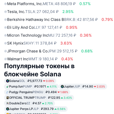
Meta Platforms, Inc.
META
48 806,19 ₽
0.57%
Tesla, Inc.
TSLA
27 062,04 ₽
2.95%
Berkshire Hathaway Inc Class B
BRK.B
42 817,56 ₽
0.79%
Eli Lilly And Co
LLY
97 127,41 ₽
0.95%
Micron Technology Inc
MU
72 257,16 ₽
0.36%
SK Hynix
SKHY
11 378,84 ₽
3.63%
JPmorgan Chase & Co
JPM
29 512,15 ₽
0.68%
Walmart Inc
WMT
9 180,14 ₽
0.43%
Популярные токены в
блокчейне Solana
Solana
SOL
₽5,977.73
0.09%
Pump.fun
PUMP
₽0.1971
Jupiter
JUP
₽14.90
4.11%
2.03%
Pudgy Penguins
PENGU
₽0.494
1.68%
OFFICIAL TRUMP
TRUMP
₽122.95
3.43%
DoubleZero
2Z
₽4.57
2.70%
Jupiter Perps LP
JLP
₽293.79
0.56%