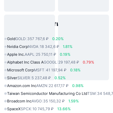
Популярные активы реального
мира
Gold
GOLD
357 767,6 ₽
0.20%
Nvidia Corp
NVDA
18 342,6 ₽
1.81%
Apple Inc.
AAPL
25 750,11 ₽
0.19%
Alphabet Inc Class A
GOOGL
29 197,48 ₽
0.79%
Microsoft Corp
MSFT
41 197,94 ₽
0.18%
Silver
SILVER
5 237,48 ₽
0.52%
Amazon.com Inc
AMZN
22 617,17 ₽
0.98%
Taiwan Semiconductor Manufacturing Co Ltd
TSM
34 548,
Broadcom Inc
AVGO
35 150,32 ₽
1.59%
SpaceX
SPCX
10 745,79 ₽
13.66%