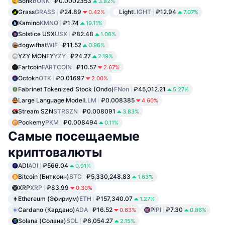
Bonk
BONK
₽0.0002353
3.82%
Grass
GRASS
₽24.89
Light
LIGHT
₽12.94
0.42%
7.07%
Kamino
KMNO
₽1.74
19.11%
Solstice USX
USX
₽82.48
1.06%
dogwifhat
WIF
₽11.52
0.96%
YZY MONEY
YZY
₽24.27
2.19%
Fartcoin
FARTCOIN
₽10.57
2.67%
Octokn
OTK
₽0.01697
2.00%
Fabrinet Tokenized Stock (Ondo)
FNon
₽45,012.21
5.27%
Large Language Model
LLM
₽0.008385
4.60%
Stream SZN
STRSZN
₽0.008091
3.83%
Pockemy
PKM
₽0.008494
0.11%
Самые посещаемые
криптовалюты
ADI
ADI
₽566.04
0.91%
Bitcoin (Биткоин)
BTC
₽5,330,248.83
1.63%
XRP
XRP
₽83.99
0.30%
Ethereum (Эфириум)
ETH
₽157,340.07
1.27%
Cardano (Кардано)
ADA
₽16.52
Pi
PI
₽7.30
0.63%
0.86%
Solana (Солана)
SOL
₽6,054.27
2.15%