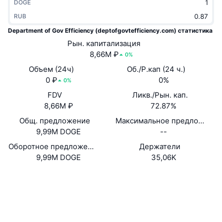
DOGE
В тренде
Крипто-ETF
Подробнее
CMC MCP
RUB
Department of Gov Efficiency (deptofgovtefficiency.com) статистика
Новинка
Bitcoin (Биткоин)-ETF
x402
Новости
Рын. капитализация
8,66M ₽
0%
Крипто
Ethereum (Эфириум)-ETF
Academy
Объем (24ч)
Об./Р.кап (24 ч.)
Политика
0 ₽
0%
0%
Технический анализ
Research
FDV
Ликв./Рын. кап.
Спорт
8,66M ₽
72.87%
RSI
Видео
Общ. предложение
Максимальное предложение
Финансы
9,99M DOGE
--
MACD
Глоссарий
Оборотное предложение по оценке самого проекта
Держатели
Технологии
9,99M DOGE
35,06K
Деривативы
Промоакции
Сайт
Website
NFT
Социальные сети
Обзор
Аирдропы
Контракты
9TY6DU...sJNCoV
Общая статистика NFT
Проводники
solscan.io
Ликвидации
Бриллиантовые вознаграждения