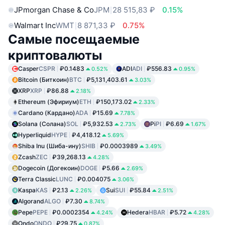
JPmorgan Chase & Co
JPM
28 515,83 ₽
0.15%
Walmart Inc
WMT
8 871,33 ₽
0.75%
Самые посещаемые
криптовалюты
Casper
CSPR
₽0.1483
ADI
ADI
₽556.83
0.52%
0.95%
Bitcoin (Биткоин)
BTC
₽5,131,403.61
3.03%
XRP
XRP
₽86.88
2.18%
Ethereum (Эфириум)
ETH
₽150,173.02
2.33%
Cardano (Кардано)
ADA
₽15.69
7.78%
Solana (Солана)
SOL
₽5,932.53
Pi
PI
₽6.69
2.73%
1.67%
Hyperliquid
HYPE
₽4,418.12
5.69%
Shiba Inu (Шиба-ину)
SHIB
₽0.0003989
3.49%
Zcash
ZEC
₽39,268.13
4.28%
Dogecoin (Догекоин)
DOGE
₽5.66
2.69%
Terra Classic
LUNC
₽0.004075
3.06%
Kaspa
KAS
₽2.13
Sui
SUI
₽55.84
2.26%
2.51%
Algorand
ALGO
₽7.30
8.74%
Pepe
PEPE
₽0.0002354
Hedera
HBAR
₽5.72
4.24%
4.28%
Ondo
ONDO
₽29.75
0.87%