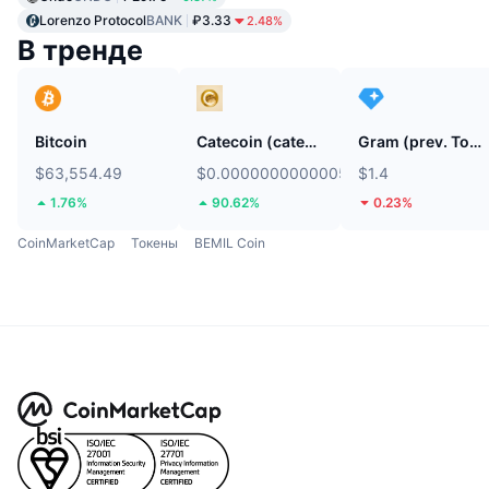
Lorenzo Protocol
BANK
₽3.33
2.48%
В тренде
Bitcoin
Catecoin (catecoin.shop)
Gram (prev. Toncoin)
$63,554.49
$0.0000000000005675
$1.4
1.76%
90.62%
0.23%
CoinMarketCap
Токены
BEMIL Coin