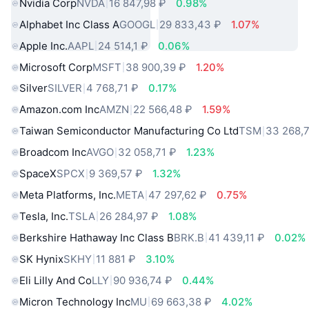
Nvidia Corp
NVDA
16 847,98 ₽
0.98%
Alphabet Inc Class A
GOOGL
29 833,43 ₽
1.07%
Apple Inc.
AAPL
24 514,1 ₽
0.06%
Microsoft Corp
MSFT
38 900,39 ₽
1.20%
Silver
SILVER
4 768,71 ₽
0.17%
Amazon.com Inc
AMZN
22 566,48 ₽
1.59%
Taiwan Semiconductor Manufacturing Co Ltd
TSM
33 268,
Broadcom Inc
AVGO
32 058,71 ₽
1.23%
SpaceX
SPCX
9 369,57 ₽
1.32%
Meta Platforms, Inc.
META
47 297,62 ₽
0.75%
Tesla, Inc.
TSLA
26 284,97 ₽
1.08%
Berkshire Hathaway Inc Class B
BRK.B
41 439,11 ₽
0.02%
SK Hynix
SKHY
11 881 ₽
3.10%
Eli Lilly And Co
LLY
90 936,74 ₽
0.44%
Micron Technology Inc
MU
69 663,38 ₽
4.02%