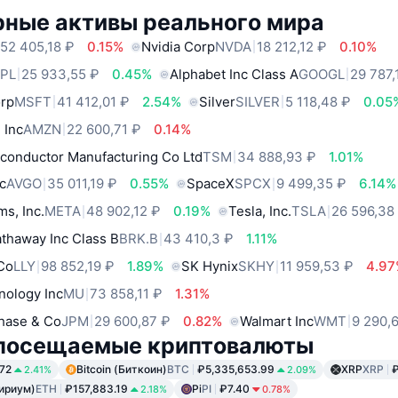
рные активы реального мира
52 405,18 ₽
0.15%
Nvidia Corp
NVDA
18 212,12 ₽
0.10%
PL
25 933,55 ₽
0.45%
Alphabet Inc Class A
GOOGL
29 787,
orp
MSFT
41 412,01 ₽
2.54%
Silver
SILVER
5 118,48 ₽
0.05
 Inc
AMZN
22 600,71 ₽
0.14%
conductor Manufacturing Co Ltd
TSM
34 888,93 ₽
1.01%
c
AVGO
35 011,19 ₽
0.55%
SpaceX
SPCX
9 499,35 ₽
6.14%
ms, Inc.
META
48 902,12 ₽
0.19%
Tesla, Inc.
TSLA
26 596,38
thaway Inc Class B
BRK.B
43 410,3 ₽
1.11%
 Co
LLY
98 852,19 ₽
1.89%
SK Hynix
SKHY
11 959,53 ₽
4.9
nology Inc
MU
73 858,11 ₽
1.31%
hase & Co
JPM
29 600,87 ₽
0.82%
Walmart Inc
WMT
9 290,
посещаемые криптовалюты
72
Bitcoin (Биткоин)
BTC
₽5,335,653.99
XRP
XRP
2.41%
2.09%
ириум)
ETH
₽157,883.19
Pi
PI
₽7.40
2.18%
0.78%