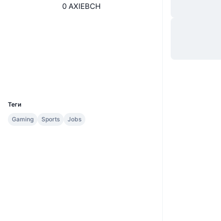
0 AXIEBCH
Сайт
Website
Whitepaper
Социальные сети
Контракты
0x3d13...312Ec9
Проводники
explorer.bitcoinunlimited.info
UCID
12427
Теги
Gaming
Sports
Jobs