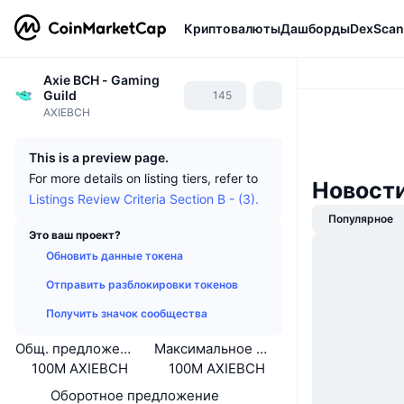
Криптовалюты
Дашборды
DexScan
Axie BCH - Gaming
Guild
145
AXIEBCH
This is a preview page.
For more details on listing tiers, refer to
Новости
Listings Review Criteria Section B - (3).
Популярное
Это ваш проект?
Обновить данные токена
Отправить разблокировки токенов
Получить значок сообщества
Общ. предложение
Максимальное предложение
100M AXIEBCH
100M AXIEBCH
Оборотное предложение