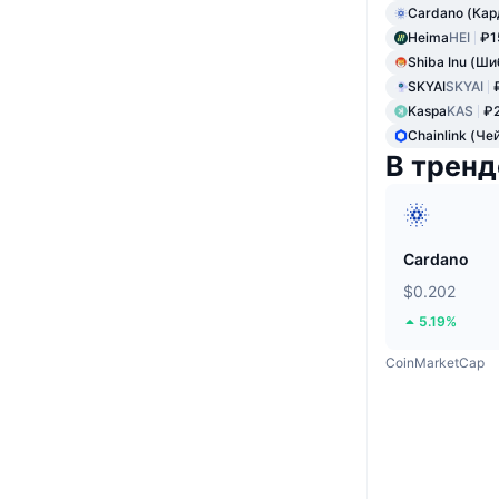
Cardano (Кар
Heima
HEI
₽1
Shiba Inu (Ши
SKYAI
SKYAI
Kaspa
KAS
₽2
Chainlink (Че
В тренд
Cardano
$0.202
5.19%
CoinMarketCap