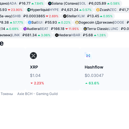
дано)
ADA
₽16.77
Solana (Солана)
SOL
₽6,025.89
7.84%
0.58%
5.93
Hyperliquid
HYPE
₽4,621.24
Zcash
ZEC
₽41,7
23.90%
0.57%
ба-ину)
SHIB
₽0.0003865
Stellar
XLM
₽13.45
2.69%
0.95%
₽8.38
Sui
SUI
₽55.93
Dogecoin (Догекоин)
DOGE
₽
57.77%
0.22%
.14
Audiera
BEAT
₽166.18
Terra Classic
LUNC
₽0.
0.69%
11.95%
йнлинк)
LINK
₽681.34
Hedera
HBAR
₽5.68
3.06%
1.28%
е
XRP
Hashflow
$1.04
$0.03047
2.23%
63.6%
Токены
Axie BCH - Gaming Guild