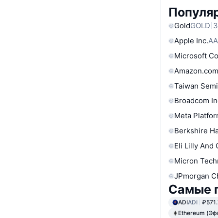
Популя
Gold
GOLD
3
Apple Inc.
AA
Microsoft C
Amazon.com
Taiwan Semi
Broadcom In
Meta Platfor
Berkshire Ha
Eli Lilly And
Micron Tech
JPmorgan C
Самые 
ADI
ADI
₽571.
Ethereum (Эф