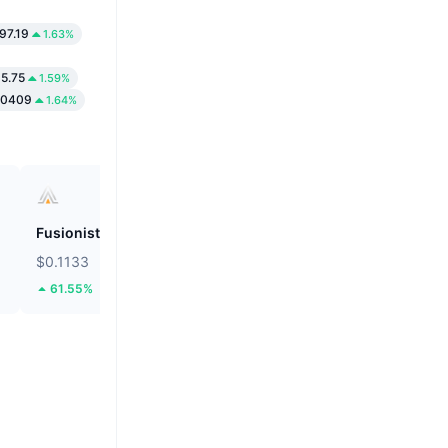
97.19
1.63%
5.75
1.59%
00409
1.64%
Fusionist
ZEROBASE
$0.1133
$0.2037
61.55%
58.62%