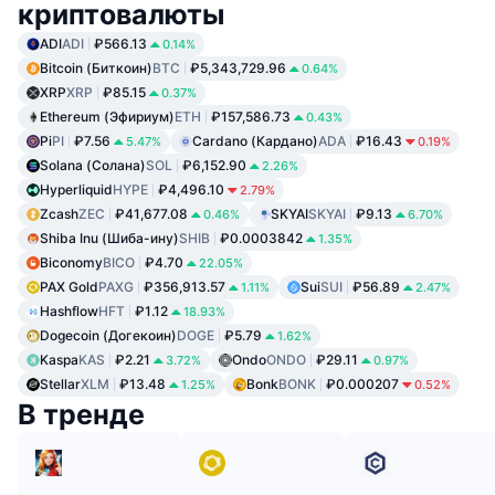
криптовалюты
ADI
ADI
₽566.13
0.14%
Bitcoin (Биткоин)
BTC
₽5,343,729.96
0.64%
XRP
XRP
₽85.15
0.37%
Ethereum (Эфириум)
ETH
₽157,586.73
0.43%
Pi
PI
₽7.56
Cardano (Кардано)
ADA
₽16.43
5.47%
0.19%
Solana (Солана)
SOL
₽6,152.90
2.26%
Hyperliquid
HYPE
₽4,496.10
2.79%
Zcash
ZEC
₽41,677.08
SKYAI
SKYAI
₽9.13
0.46%
6.70%
Shiba Inu (Шиба-ину)
SHIB
₽0.0003842
1.35%
Biconomy
BICO
₽4.70
22.05%
PAX Gold
PAXG
₽356,913.57
Sui
SUI
₽56.89
1.11%
2.47%
Hashflow
HFT
₽1.12
18.93%
Dogecoin (Догекоин)
DOGE
₽5.79
1.62%
Kaspa
KAS
₽2.21
Ondo
ONDO
₽29.11
3.72%
0.97%
Stellar
XLM
₽13.48
Bonk
BONK
₽0.000207
1.25%
0.52%
В тренде