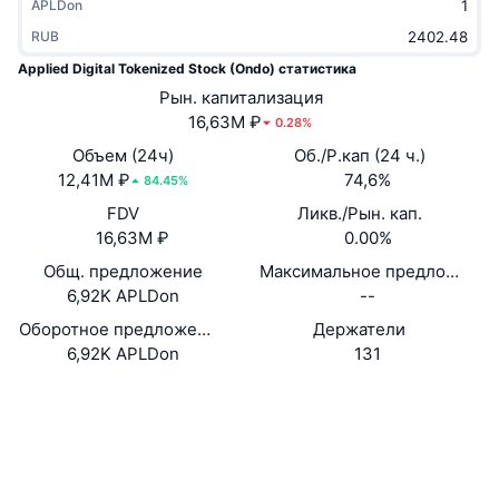
APLDon
В тренде
Крипто-ETF
Подробнее
CMC MCP
RUB
Applied Digital Tokenized Stock (Ondo) статистика
Новинка
Bitcoin (Биткоин)-ETF
x402
Новости
Рын. капитализация
16,63M ₽
0.28%
Крипто
Ethereum (Эфириум)-ETF
Academy
Объем (24ч)
Об./Р.кап (24 ч.)
12,41M ₽
Политика
74,6%
84.45%
Технический анализ
Research
FDV
Ликв./Рын. кап.
Спорт
16,63M ₽
0.00%
RSI
Видео
Общ. предложение
Максимальное предложение
Финансы
6,92K APLDon
--
MACD
Глоссарий
Оборотное предложение
Держатели
Технологии
6,92K APLDon
131
Деривативы
Промоакции
Сайт
Website
NFT
Социальные сети
Обзор
Аирдропы
0x318D...6Eeb02
Общая статистика NFT
Контракты
Ликвидации
Бриллиантовые вознаграждения