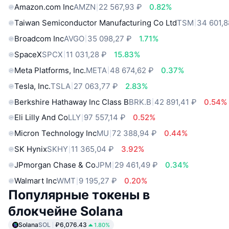
Amazon.com Inc
AMZN
22 567,93 ₽
0.82%
Taiwan Semiconductor Manufacturing Co Ltd
TSM
34 601,8
Broadcom Inc
AVGO
35 098,27 ₽
1.71%
SpaceX
SPCX
11 031,28 ₽
15.83%
Meta Platforms, Inc.
META
48 674,62 ₽
0.37%
Tesla, Inc.
TSLA
27 063,77 ₽
2.83%
Berkshire Hathaway Inc Class B
BRK.B
42 891,41 ₽
0.54%
Eli Lilly And Co
LLY
97 557,14 ₽
0.52%
Micron Technology Inc
MU
72 388,94 ₽
0.44%
SK Hynix
SKHY
11 365,04 ₽
3.92%
JPmorgan Chase & Co
JPM
29 461,49 ₽
0.34%
Walmart Inc
WMT
9 195,27 ₽
0.20%
Популярные токены в
блокчейне Solana
Solana
SOL
₽6,076.43
1.80%