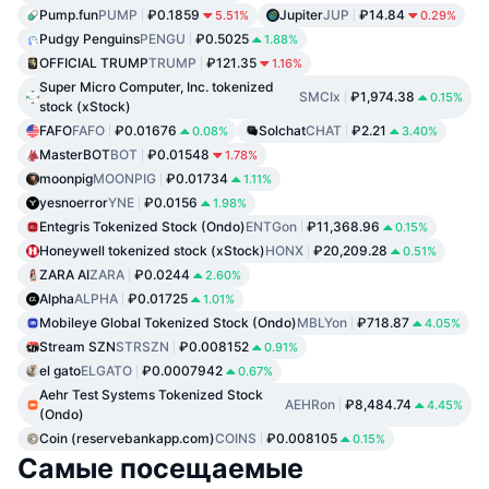
Pump.fun
PUMP
₽0.1859
Jupiter
JUP
₽14.84
5.51%
0.29%
Pudgy Penguins
PENGU
₽0.5025
1.88%
OFFICIAL TRUMP
TRUMP
₽121.35
1.16%
Super Micro Computer, Inc. tokenized
SMCIx
₽1,974.38
0.15%
stock (xStock)
FAFO
FAFO
₽0.01676
Solchat
CHAT
₽2.21
0.08%
3.40%
MasterBOT
BOT
₽0.01548
1.78%
moonpig
MOONPIG
₽0.01734
1.11%
yesnoerror
YNE
₽0.0156
1.98%
Entegris Tokenized Stock (Ondo)
ENTGon
₽11,368.96
0.15%
Honeywell tokenized stock (xStock)
HONX
₽20,209.28
0.51%
ZARA AI
ZARA
₽0.0244
2.60%
Alpha
ALPHA
₽0.01725
1.01%
Mobileye Global Tokenized Stock (Ondo)
MBLYon
₽718.87
4.05%
Stream SZN
STRSZN
₽0.008152
0.91%
el gato
ELGATO
₽0.0007942
0.67%
Aehr Test Systems Tokenized Stock
AEHRon
₽8,484.74
4.45%
(Ondo)
Coin (reservebankapp.com)
COINS
₽0.008105
0.15%
Самые посещаемые