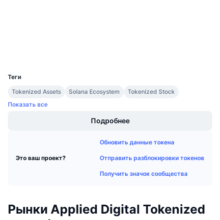
etherscan.io
Предстоящие продажи
Проводники
Ставки финансирования
Изучайте и зарабатывайте
Кошельки
Календари
UCID
39747
Календарь ICO
Теги
Tokenized Assets
Solana Ecosystem
Tokenized Stock
Календарь мероприятий
Показать все
Подробнее
Обновить данные токена
Отправить разблокировки токенов
Это ваш проект?
Получить значок сообщества
Рынки Applied Digital Tokenized