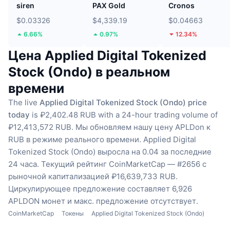
siren
PAX Gold
Cronos
$0.03326
$4,339.19
$0.04663
6.66%
0.97%
12.34%
Цена Applied Digital Tokenized
Stock (Ondo) в реальном
времени
The live
Applied Digital Tokenized Stock (Ondo) price
today
is ₽2,402.48 RUB with a 24-hour trading volume of
₽12,413,572 RUB.
Мы обновляем нашу цену APLDon к
RUB в режиме реального времени.
Applied Digital
Tokenized Stock (Ondo) выросла на 0.04 за последние
24 часа.
Текущий рейтинг CoinMarketCap — #2656 с
рыночной капитализацией ₽16,639,733 RUB.
Циркулирующее предложение составляет 6,926
APLDON монет
и макс. предложение отсутствует.
CoinMarketCap
Токены
Applied Digital Tokenized Stock (Ondo)