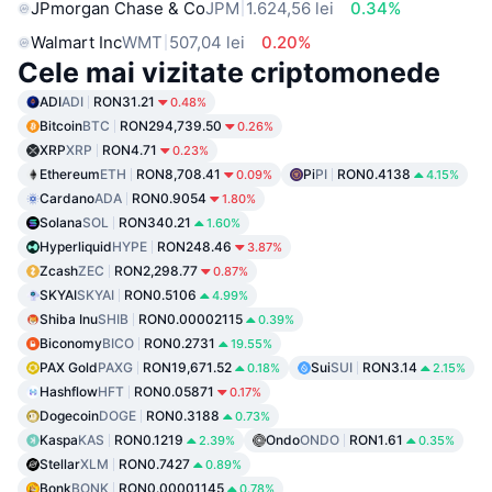
JPmorgan Chase & Co
JPM
1.624,56 lei
0.34%
Walmart Inc
WMT
507,04 lei
0.20%
Cele mai vizitate criptomonede
ADI
ADI
RON31.21
0.48%
Bitcoin
BTC
RON294,739.50
0.26%
XRP
XRP
RON4.71
0.23%
Ethereum
ETH
RON8,708.41
Pi
PI
RON0.4138
0.09%
4.15%
Cardano
ADA
RON0.9054
1.80%
Solana
SOL
RON340.21
1.60%
Hyperliquid
HYPE
RON248.46
3.87%
Zcash
ZEC
RON2,298.77
0.87%
SKYAI
SKYAI
RON0.5106
4.99%
Shiba Inu
SHIB
RON0.00002115
0.39%
Biconomy
BICO
RON0.2731
19.55%
PAX Gold
PAXG
RON19,671.52
Sui
SUI
RON3.14
0.18%
2.15%
Hashflow
HFT
RON0.05871
0.17%
Dogecoin
DOGE
RON0.3188
0.73%
Kaspa
KAS
RON0.1219
Ondo
ONDO
RON1.61
2.39%
0.35%
Stellar
XLM
RON0.7427
0.89%
Bonk
BONK
RON0.00001145
0.78%