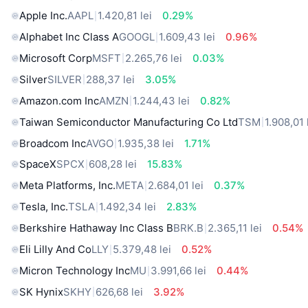
Apple Inc.
AAPL
1.420,81 lei
0.29%
Alphabet Inc Class A
GOOGL
1.609,43 lei
0.96%
Microsoft Corp
MSFT
2.265,76 lei
0.03%
Silver
SILVER
288,37 lei
3.05%
Amazon.com Inc
AMZN
1.244,43 lei
0.82%
Taiwan Semiconductor Manufacturing Co Ltd
TSM
1.908,01 
Broadcom Inc
AVGO
1.935,38 lei
1.71%
SpaceX
SPCX
608,28 lei
15.83%
Meta Platforms, Inc.
META
2.684,01 lei
0.37%
Tesla, Inc.
TSLA
1.492,34 lei
2.83%
Berkshire Hathaway Inc Class B
BRK.B
2.365,11 lei
0.54%
Eli Lilly And Co
LLY
5.379,48 lei
0.52%
Micron Technology Inc
MU
3.991,66 lei
0.44%
SK Hynix
SKHY
626,68 lei
3.92%