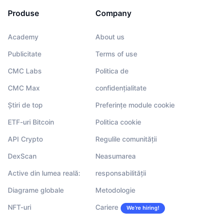
Produse
Company
Academy
About us
Publicitate
Terms of use
CMC Labs
Politica de
CMC Max
confidențialitate
Știri de top
Preferințe module cookie
ETF-uri Bitcoin
Politica cookie
API Crypto
Regulile comunității
DexScan
Neasumarea
Active din lumea reală:
responsabilității
Diagrame globale
Metodologie
NFT-uri
Cariere
We’re hiring!