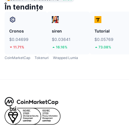
În tendințe
Cronos
siren
Tutorial
$0.04699
$0.03641
$0.05769
11.71%
16.16%
73.08%
CoinMarketCap
Tokenuri
Wrapped Lumia