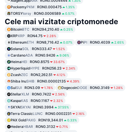
Aiagent.app
AAA
RON0.0004444
1.30%
Pockemy
PKM
RON0.000475
1.35%
TORSY
torsy
RON0.0006589
0.57%
Cele mai vizitate criptomonede
Bitcoin
BTC
RON294,210.40
0.25%
XRP
XRP
RON4.75
2.28%
Ethereum
ETH
RON8,716.42
Pi
PI
RON0.4039
0.07%
2.65%
Solana
SOL
RON333.47
1.52%
Cardano
ADA
RON0.9426
9.06%
Heima
HEI
RON0.8575
33.67%
Hyperliquid
HYPE
RON256.23
2.34%
Zcash
ZEC
RON2,262.51
4.12%
Shiba Inu
SHIB
RON0.00002135
4.39%
Sui
SUI
RON3.09
Dogecoin
DOGE
RON0.3149
1.78%
1.28%
Stellar
XLM
RON0.7422
2.56%
Kaspa
KAS
RON0.1167
2.32%
SKYAI
SKYAI
RON0.3994
37.55%
Terra Classic
LUNC
RON0.0002231
2.16%
PAX Gold
PAXG
RON19,344.01
0.33%
Hedera
HBAR
RON0.3132
0.71%