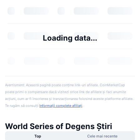
Loading data...
Avertisment: Această pagină poate conține link-uri afiliate. CoinMarketCap
poate primi o compensare dacă vizitezi orice link de afiliere și faci anumite
acțiuni, cum ar fi înscrierea și tranzacționarea folosind aceste platforme afiliate.
Te rugăm să consulți
Informații complete afiliați
.
World Series of Degens Știri
Top
Cele mai recente