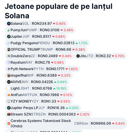
Jetoane populare de pe lanțul
Solana
Solana
SOL
RON334.97
0.40%
Pump.fun
PUMP
RON0.0106
3.49%
Jupiter
JUP
RON0.8517
0.69%
Pudgy Penguins
PENGU
RON0.02813
1.73%
OFFICIAL TRUMP
TRUMP
RON6.66
0.38%
DoubleZero
2Z
RON0.2489
Jito
JTO
RON2.32
0.44%
0.70%
Raydium
RAY
RON2.79
0.96%
Pyth Network
PYTH
RON0.1771
1.62%
dogwifhat
WIF
RON0.6389
0.33%
AIVIVE
AVV
RON0.04226
0.64%
Light
LIGHT
RON0.6768
10.16%
AntFun
ANTFUN
RON0.1966
0.12%
YZY MONEY
YZY
RON1.33
0.55%
Jupiter Perps LP
JLP
RON16.36
0.20%
Stream SZN
STRSZN
RON0.0004363
2.42%
Cerebras Systems Tokenized Stock
CBRSon
RON966.09
4.84%
(Ondo)