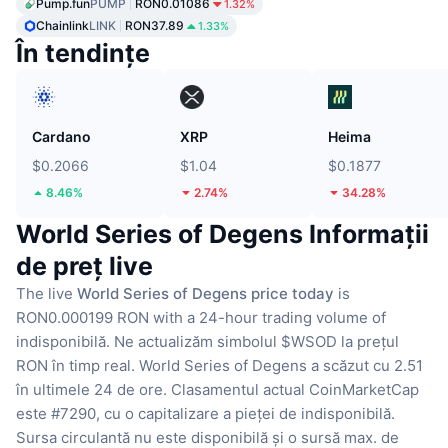
Pump.fun
PUMP
RON0.01086
1.32%
Chainlink
LINK
RON37.89
1.33%
În tendințe
Cardano
XRP
Heima
$0.2066
$1.04
$0.1877
8.46%
2.74%
34.28%
World Series of Degens Informații
de preț live
The live
World Series of Degens price today
is
RON0.000199 RON with a 24-hour trading volume of
indisponibilă.
Ne actualizăm simbolul $WSOD la prețul
RON în timp real.
World Series of Degens a scăzut cu 2.51
în ultimele 24 de ore.
Clasamentul actual CoinMarketCap
este #7290, cu o capitalizare a pieței de indisponibilă.
Sursa circulantă nu este disponibilă
și o sursă max. de