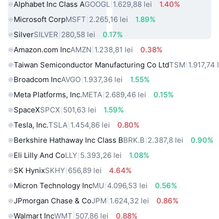
Alphabet Inc Class A
GOOGL
1.629,88 lei
1.40%
Microsoft Corp
MSFT
2.265,16 lei
1.89%
Silver
SILVER
280,58 lei
0.17%
Amazon.com Inc
AMZN
1.238,81 lei
0.38%
Taiwan Semiconductor Manufacturing Co Ltd
TSM
1.917,74 
Broadcom Inc
AVGO
1.937,36 lei
1.55%
Meta Platforms, Inc.
META
2.689,46 lei
0.15%
SpaceX
SPCX
501,63 lei
1.59%
Tesla, Inc.
TSLA
1.454,86 lei
0.80%
Berkshire Hathaway Inc Class B
BRK.B
2.387,8 lei
0.90%
Eli Lilly And Co
LLY
5.393,26 lei
1.08%
SK Hynix
SKHY
656,89 lei
4.64%
Micron Technology Inc
MU
4.096,53 lei
0.56%
JPmorgan Chase & Co
JPM
1.624,32 lei
0.86%
Walmart Inc
WMT
507,86 lei
0.88%