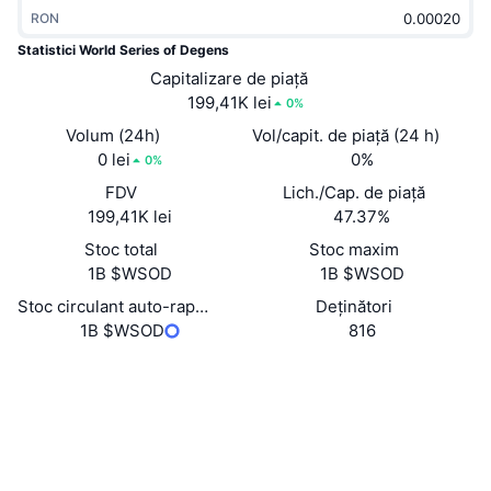
În tendințe
RON
ETF-uri cripto
Descoperă
CMC MCP
Statistici World Series of Degens
Nou
ETF-uri Bitcoin
Capitalizare de piață
x402
Știri
199,41K lei
0%
Cripto
ETF-uri Ethereum
Volum (24h)
Vol/capit. de piață (24 h)
Academy
0 lei
0%
0%
Politică
Analiza tehnica
FDV
Lich./Cap. de piață
Cercetare
199,41K lei
47.37%
Sports
RSI
Videoclipuri
Stoc total
Stoc maxim
1B $WSOD
1B $WSOD
Finanțe
MACD
Glosar
Stoc circulant auto-raportat
Deținători
1B $WSOD
816
Tehnologie
Derivate
Campanii
Site web
Website
Rețele sociale
NFT
Prezentare generală
Evenimentele Airdrop
Contracte
CLyhG2...AHpump
2.5
Rating (CertiK)
Statistici generale NFT
Lichidări
Recompense sub formă de diamante
Explorers
solscan.io