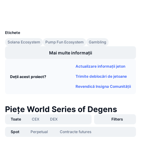
Vânzări viitoare
Wallets
Rate de finanțare
Învață și Câștigă
UCID
36387
Calendare
Etichete
Solana Ecosystem
Pump Fun Ecosystem
Gambling
Calendar ICO
Mai multe informații
Calendar evenimente
Actualizare informații jeton
Trimite deblocări de jetoane
Deții acest proiect?
Revendică Insigna Comunității
Piețe World Series of Degens
Toate
CEX
DEX
Filters
Spot
Perpetual
Contracte futures