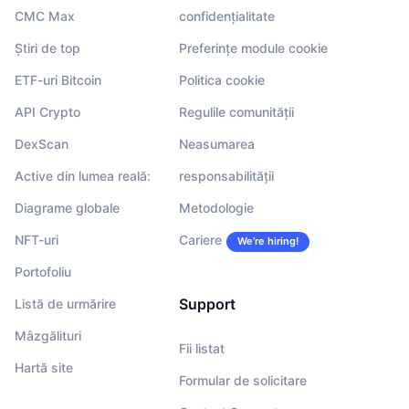
CMC Max
confidențialitate
Știri de top
Preferințe module cookie
ETF-uri Bitcoin
Politica cookie
API Crypto
Regulile comunității
DexScan
Neasumarea
Active din lumea reală:
responsabilității
Diagrame globale
Metodologie
NFT-uri
Cariere
We’re hiring!
Portofoliu
Support
Listă de urmărire
Mâzgălituri
Fii listat
Hartă site
Formular de solicitare