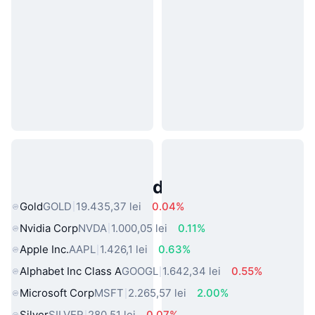
Active Populare din Lumea Reală
Gold
GOLD
19.435,37 lei
0.04%
Nvidia Corp
NVDA
1.000,05 lei
0.11%
Apple Inc.
AAPL
1.426,1 lei
0.63%
Alphabet Inc Class A
GOOGL
1.642,34 lei
0.55%
Microsoft Corp
MSFT
2.265,57 lei
2.00%
Silver
SILVER
280,51 lei
0.07%