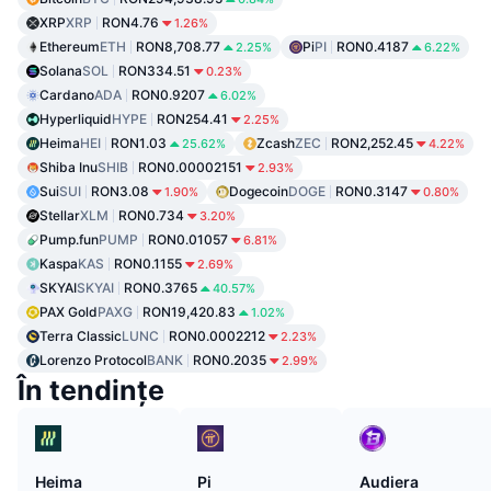
XRP
XRP
RON4.76
1.26%
Ethereum
ETH
RON8,708.77
Pi
PI
RON0.4187
2.25%
6.22%
Solana
SOL
RON334.51
0.23%
Cardano
ADA
RON0.9207
6.02%
Hyperliquid
HYPE
RON254.41
2.25%
Heima
HEI
RON1.03
Zcash
ZEC
RON2,252.45
25.62%
4.22%
Shiba Inu
SHIB
RON0.00002151
2.93%
Sui
SUI
RON3.08
Dogecoin
DOGE
RON0.3147
1.90%
0.80%
Stellar
XLM
RON0.734
3.20%
Pump.fun
PUMP
RON0.01057
6.81%
Kaspa
KAS
RON0.1155
2.69%
SKYAI
SKYAI
RON0.3765
40.57%
PAX Gold
PAXG
RON19,420.83
1.02%
Terra Classic
LUNC
RON0.0002212
2.23%
Lorenzo Protocol
BANK
RON0.2035
2.99%
În tendințe
Heima
Pi
Audiera