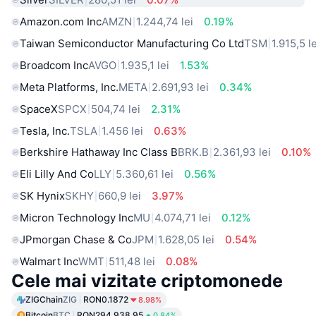
Amazon.com Inc
AMZN
1.244,74 lei
0.19%
Taiwan Semiconductor Manufacturing Co Ltd
TSM
1.915,5 le
Broadcom Inc
AVGO
1.935,1 lei
1.53%
Meta Platforms, Inc.
META
2.691,93 lei
0.34%
SpaceX
SPCX
504,74 lei
2.31%
Tesla, Inc.
TSLA
1.456 lei
0.63%
Berkshire Hathaway Inc Class B
BRK.B
2.361,93 lei
0.10%
Eli Lilly And Co
LLY
5.360,61 lei
0.56%
SK Hynix
SKHY
660,9 lei
3.97%
Micron Technology Inc
MU
4.074,71 lei
0.12%
JPmorgan Chase & Co
JPM
1.628,05 lei
0.54%
Walmart Inc
WMT
511,48 lei
0.08%
Cele mai vizitate criptomonede
ZIGChain
ZIG
RON0.1872
8.98%
Bitcoin
BTC
RON294,938.95
0.84%