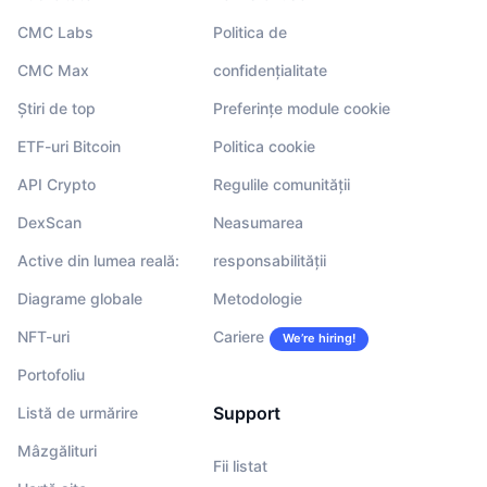
CMC Labs
Politica de
CMC Max
confidențialitate
Știri de top
Preferințe module cookie
ETF-uri Bitcoin
Politica cookie
API Crypto
Regulile comunității
DexScan
Neasumarea
Active din lumea reală:
responsabilității
Diagrame globale
Metodologie
NFT-uri
Cariere
We’re hiring!
Portofoliu
Support
Listă de urmărire
Mâzgălituri
Fii listat